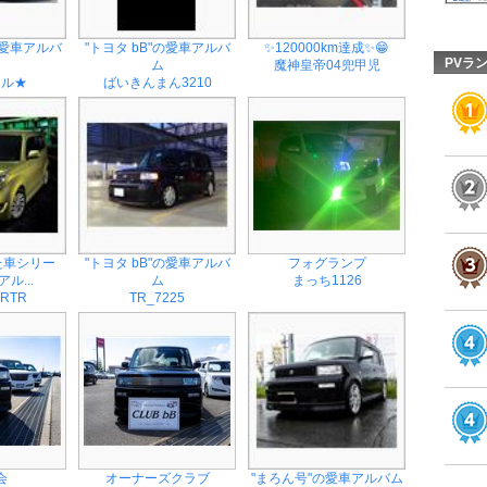
"の愛車アルバ
"トヨタ bB"の愛車アルバ
✨️120000km達成✨️😁
PVラ
ム
魔神皇帝04兜甲児
アル★
ばいきんまん3210
た車シリー
"トヨタ bB"の愛車アルバ
フォグランプ
ル...
ム
まっち1126
RTR
TR_7225
会
オーナーズクラブ
"まろん号"の愛車アルバム