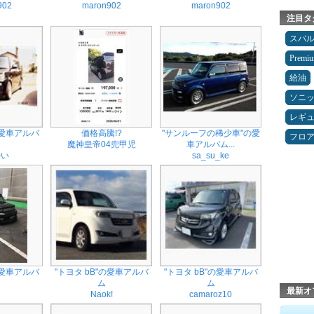
902
maron902
maron902
注目タ
スバ
Premi
給油
ソニ
レギ
の愛車アルバ
価格高騰!?
"サンルーフの稀少車"の愛
フロ
魔神皇帝04兜甲児
車アルバム...
かい
sa_su_ke
の愛車アルバ
"トヨタ bB"の愛車アルバ
"トヨタ bB"の愛車アルバ
ム
ム
最新オ
く
Naok!
camaroz10