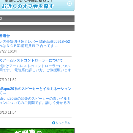
ス
番適合
ン内外気切り替えレバー 純正品番55918−52
これはＮＣＰ31前期共通で 合ってま ...
7/27 16:34
21のアームレストコントローラーについて
21肘掛けアームレストのコントローラーについ
問です。 電装系に詳しい方、ご教授願います
7/19 11:52
bBqnc20系のスピーカーとイルミネーション
て…
bBqnc20系の音楽のスピーカーの青いイルミ
ョンについてのご質問です。詳しく分かる方
6/10 11:54
もっと見る