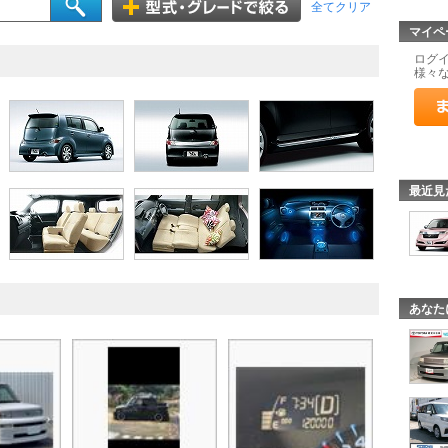
全てクリア
マイペ
ログ
様々
最近見
あなた