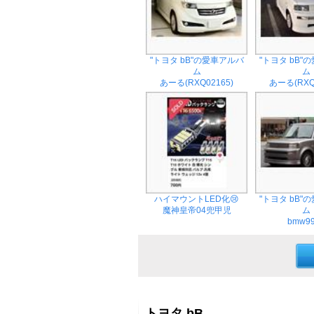
"トヨタ bB"の愛車アルバ
"トヨタ bB"
ム
ム
あーる(RXQ02165)
あーる(RXQ
ハイマウントLED化😢
"トヨタ bB"
魔神皇帝04兜甲児
ム
bmw9
トヨタ bB