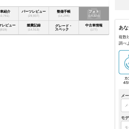
愛車紹介
パーツレビュー
整備手帳
フォト
10,761)
(29,937)
(14,266)
(16,324)
マレビュー
燃費記録
中古車情報
グレード・
あな
スペック
(819)
(14,513)
(177)
複数
調べ
メー
モデ