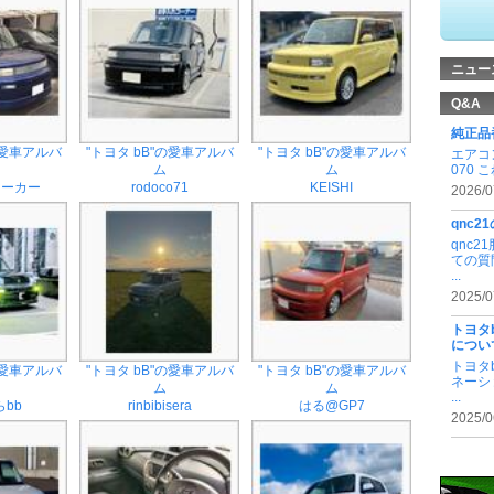
ニュー
Q&A
純正品
の愛車アルバ
"トヨタ bB"の愛車アルバ
"トヨタ bB"の愛車アルバ
エアコ
070 
ム
ム
ォーカー
rodoco71
KEISHI
2026/0
qnc
qnc
ての質
...
2025/0
トヨタ
につい
トヨタ
の愛車アルバ
"トヨタ bB"の愛車アルバ
"トヨタ bB"の愛車アルバ
ネーシ
ム
ム
...
bb
rinbibisera
はる@GP7
2025/0