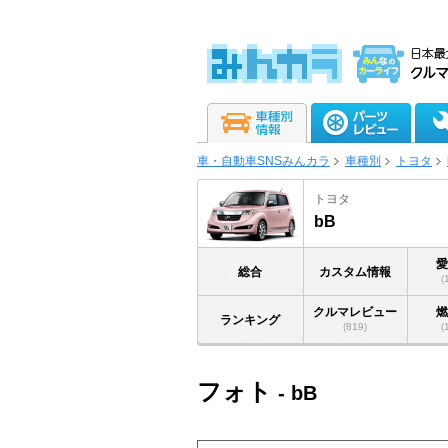
車・自動車SNSみんカラ
車種別
トヨタ
トヨタ
bB
総合
カスタム情報
(
クルマレビュー
ランキング
(819)
(
フォト
- bB