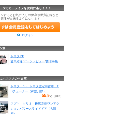
ージでカーライフを便利に楽しく！！
インするとお気に入りの保存や燃費記録など
な管理が出来るようになります
ログイン
た車
トヨタ bB
愛車紹介
/
パーツレビュー
/
整備手帳
にオススメの中古車
トヨタ bB トヨタ認定中古車 C
Dチューナー（神奈川県）
55.9
万円
(税込)
スズキ ソリオ 後席左側ワンアク
ションパワースライドドア（大阪
府）