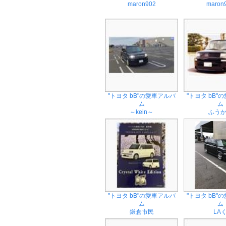
maron902
maron
"トヨタ bB"の愛車アルバ
"トヨタ bB"
ム
ム
～kein～
ふう
"トヨタ bB"の愛車アルバ
"トヨタ bB"
ム
ム
鎌倉市民
LA