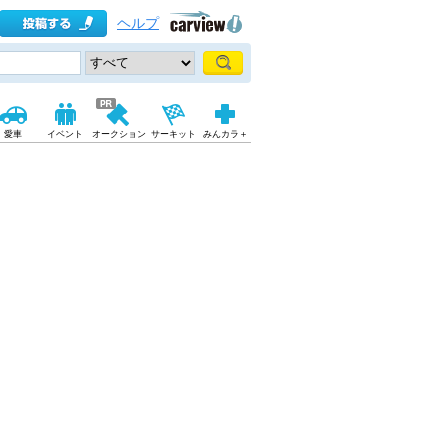
ヘルプ
愛車
イベント
オークション
サーキット
みんカラ＋