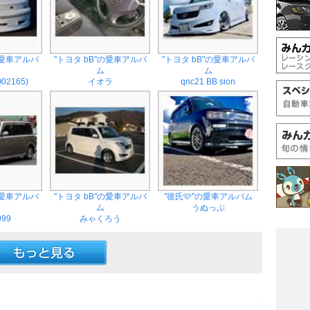
の愛車アルバ
"トヨタ bB"の愛車アルバ
"トヨタ bB"の愛車アルバ
ム
ム
02165)
イオラ
qnc21 BB sion
の愛車アルバ
"トヨタ bB"の愛車アルバ
"彼氏🩷"の愛車アルバム
ム
うぬっぷ
999
みゃくろう