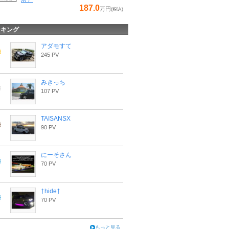
187.0
万円
(税込)
ンキング
アダモすて
245 PV
みきっち
107 PV
TAISANSX
90 PV
にーそさん
70 PV
†hide†
70 PV
もっと見る