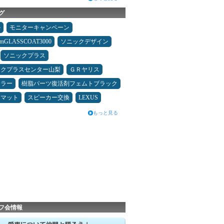
グ
ル
モニターキャンペーン
umGLASSCOAT3000
ソニックデザイン
ソニックプラス
ックプラスセンター山梨
ＧＲヤリス
ュラー
樹脂パーツ復活剤フェムトブラック
アマット
スピーカー交換
LEXUS
もっと見る
フ会情報