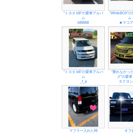
"トヨタ bB"の愛車アルバ
"WhiteBOX
ム
ム
bBBBB
★マコ
"トヨタ bB"の愛車アルバ
"乗れなかっ
ム
ズ"の愛車ア
_f_p
タクヨン
マフラー入れた時
オフ