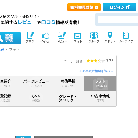
ブログ
イイね！
レビュー
フォト
グループ
スポット
カーライフ
bB
フォト
3.72
ユーザー評価：
bBの車買取相場を調べる
愛車紹介
パーツレビュー
整備手帳
フォト
10,761)
(29,937)
(14,266)
(16,324)
燃費記録
Q&A
中古車情報
グレード・
スペック
14,513)
(902)
(177)