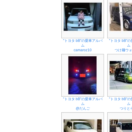
"トヨタ bB"の愛車アルバ
"トヨタ bB"
ム
ム
camaroz10
つけ麺ウ
"トヨタ bB"の愛車アルバ
"トヨタ bB"
ム
ム
@だんご
つりとら