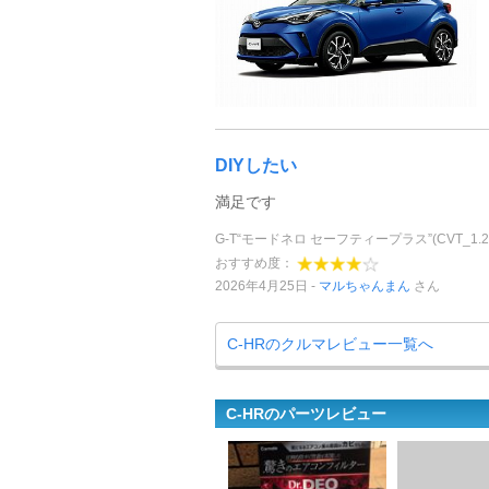
DIYしたい
満足です
G-T“モードネロ セーフティープラス”(CVT_1.2
おすすめ度：
2026年4月25日
マルちゃんまん
さん
C-HRのクルマレビュー一覧へ
C-HRのパーツレビュー