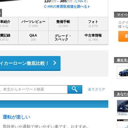
110
385
～
万円
万円
（
1,769
件）
C-HRの車買取相場を調べる
)
マイペ
愛車紹介
パーツレビュー
整備手帳
フォト
ログ
(1,816)
(7,169)
(3,294)
(1,675)
様々
燃費記録
Q&A
中古車情報
グレード・
スペック
(6,871)
(28)
(1,769)
最近見
イカーローン徹底比較！
全てクリア
あなた
運転が楽しい
普段使いや通勤で使いやすい車です。おすすめ。