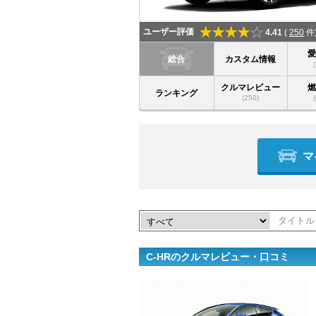
ユーザー評価
4.41
(
250
件
総合
カスタム情報
クルマレビュー
ランキング
(250)
マ
C-HRのクルマレビュー・口コミ