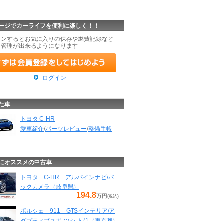
ージでカーライフを便利に楽しく！！
インするとお気に入りの保存や燃費記録など
な管理が出来るようになります
ログイン
た車
トヨタ C-HR
愛車紹介
/
パーツレビュー
/
整備手帳
にオススメの中古車
トヨタ C-HR アルパインナビ/バ
ックカメラ（岐阜県）
194.8
万円
(税込)
ポルシェ 911 GTSインテリア/ア
ダプティブスポ-ツシ-ト(1（東京都）