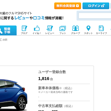
ブログ
イイね！
レビュー
フォト
グループ
スポット
カーライフ
C-HR
ユーザー登録台数
1,816
台
新車本体価格
※（税込）
※メーカー発表当時の価格です
-
中古車支払総額
（税込）