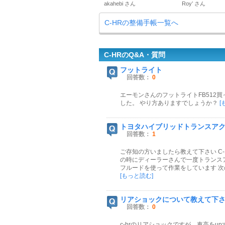
akahebi さん
Roy’ さん
C-HRの整備手帳一覧へ
C-HRのQ&A・質問
フットライト
回答数：
0
エーモンさんのフットライトFB512
した。 やり方ありますでしょうか？
[
トヨタハイブリッドトランスア
回答数：
1
ご存知の方いましたら教えて下さい C-
の時にディーラーさんで一度トランス
フルードを使って作業をしています 次
[もっと読む]
リアショックについて教えて下
回答数：
0
c-hrのリアショックですが、車高を