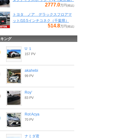
2777.0
万円
(税込)
トヨタ ノア デラックスフロアマ
ット/10.5インチコネク（千葉県）
514.8
万円
(税込)
ンキング
U １
157 PV
akahebi
99 PV
Roy’
83 PV
Rot Acya
70 PV
ナミダ君