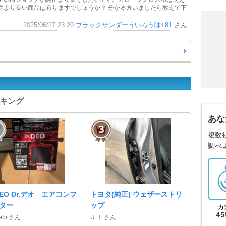
クより長い商品は有りますでしょうか？ 分かる方いましたら教えて下
2025/06/27 23:20
ブラックサンダーういろう味+81
さん
ンキング
あな
複数
調べ
.DEO Dr.デオ エアコンフ
トヨタ(純正) ウェザーストリ
ター
ップ
ebi さん
U １ さん