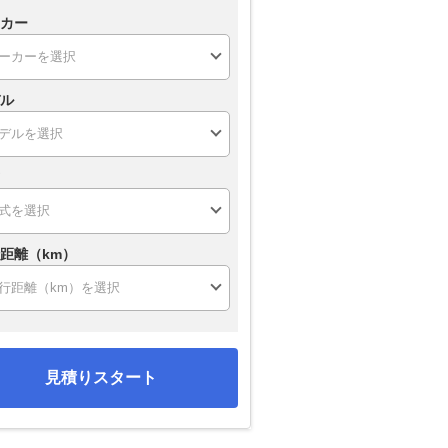
カー
ル
距離（km）
見積りスタート