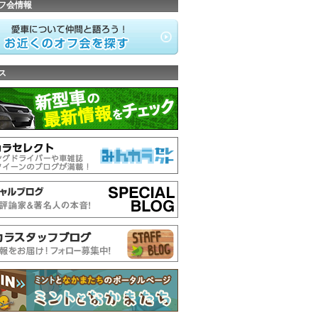
フ会情報
ス