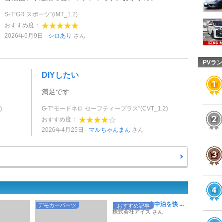
S-T“GR スポーツ”(iMT_1.2)
おすすめ度：
2026年6月9日
シロあり
さん
PVラ
DIYしたい
満足です
)
G-T“モードネロ セーフティープラス”(CVT_1.2)
おすすめ度：
2026年4月25日
マルちゃんまん
さん
アウトドアや車中泊を快 ...
デモカーパーツ
おすすめ記事
株式会社アイズ さん