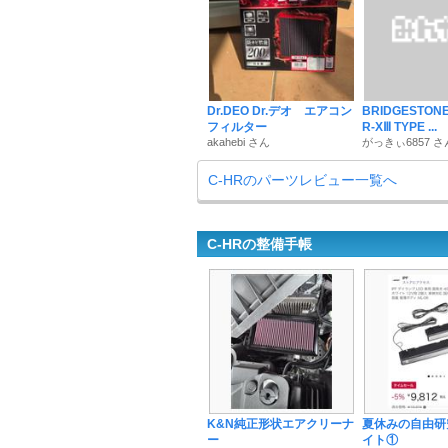
Dr.DEO Dr.デオ エアコン
BRIDGESTONE
フィルター
R-XⅢ TYPE ...
akahebi さん
がっきぃ6857 さ
C-HRのパーツレビュー一覧へ
C-HRの整備手帳
K&N純正形状エアクリーナ
夏休みの自由研
ー
イト①