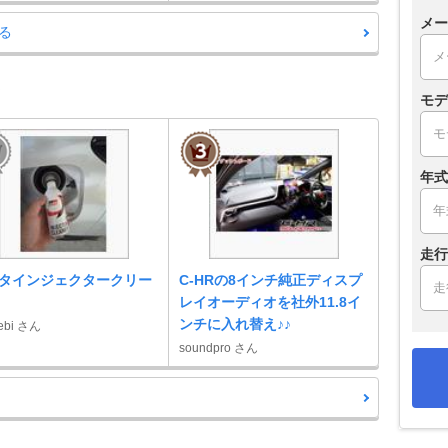
メー
る
モデ
年式
走行
タインジェクタークリー
C-HRの8インチ純正ディスプ
レイオーディオを社外11.8イ
ンチに入れ替え♪♪
ebi さん
soundpro さん