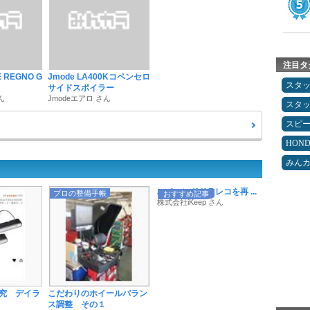
注目タ
 REGNO G
Jmode LA400Kコペンセロ
スタ
サイドスポイラー
ん
Jmodeエアロ さん
スタ
スピ
HON
みん
ハイエンドドラレコを再 ...
プロの整備手帳
おすすめ記事
株式会社iKeep さん
究 デイラ
こだわりのホイールバラン
ス調整 その１