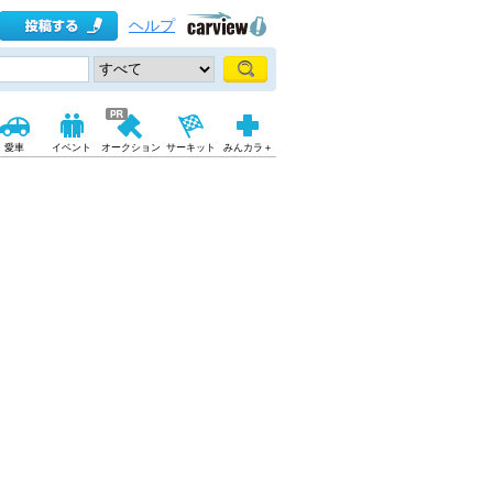
ヘルプ
愛車
イベント
オークション
サーキット
みんカラ＋