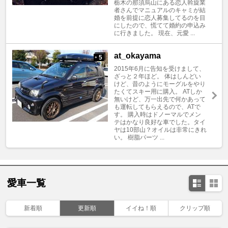
栃木の那須烏山にある恋人斡旋業
者さんでマニュアルのキャミが結
婚を前提に恋人募集してるのを目
にしたので、慌てて婚約の申込み
に行きました。 現在、元愛 ...
at_okayama
5
+
2015年6月に告知を受けまして、
ざっと２年ほど。 体はしんどい
けど、昔のようにモーグルをやり
たくてスキー用に購入。 ATしか
無いけど、万一出先で何かあって
も運転してもらえるので、ATで
す。 購入時はドノーマルでメン
テはかなり良好な車でした。タイ
ヤは10部山？オイルは非常にきれ
い。 樹脂パーツ ...
愛車一覧
新着順
更新順
イイね！順
クリップ順