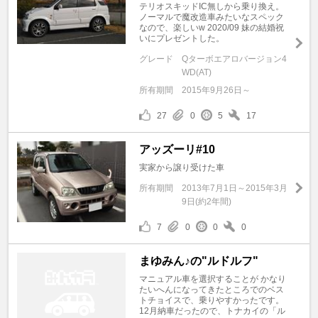
テリオスキッドIC無しから乗り換え。
ノーマルで魔改造車みたいなスペック
なので、楽しいw 2020/09 妹の結婚祝
いにプレゼントした。
グレード
Qターボエアロバージョン4
WD(AT)
所有期間
2015年9月26日～
27
0
5
17
アッズーリ#10
実家から譲り受けた車
所有期間
2013年7月1日～2015年3月
9日(約2年間)
7
0
0
0
まゆみん♪の"ルドルフ"
マニュアル車を選択することが かなり
たいへんになってきたところでのベス
トチョイスで、乗りやすかったです。
12月納車だったので、トナカイの「ル