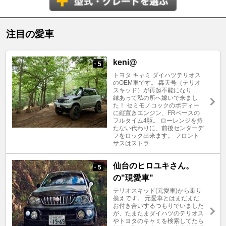
注目の愛車
keni@
5
+
トヨタ キャミ ダイハツテリオス
のOEM車です。 轟天号（テリオ
スキッド）が再起不能になり…
縁あって私の所へ嫁いで来まし
た！ セミモノコックのボディー
に縦置きエンジン、FRベースの
フルタイム4駆。 ローレンジを持
たない代わりに、前後センターデ
フをロック出来ます。 フロント
サスはストラ ...
仙台のヒロユキさん。
5
+
の"現愛車"
テリオスキッド(元愛車)から乗り
換えです。 元愛車とはまだまだ
お付き合いするつもりでいました
が、たまたまダイハツのテリオス
やトヨタのキャミを検索してたら