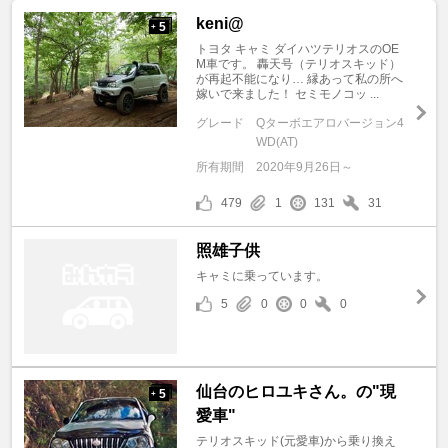
keni@
5
+
トヨタ キャミ ダイハツテリオスのOE
M車です。 轟天号（テリオスキッド）
が再起不能になり… 縁あって私の所へ
嫁いで来ました！ セミモノコッ ...
グレード
Qターボエアロバージョン4
WD(AT)
所有期間
2020年9月26日～
479
1
131
31
照雄子供
キャミに乗っています。
5
0
0
0
仙台のヒロユキさん。の"現
5
+
愛車"
テリオスキッド(元愛車)から乗り換え