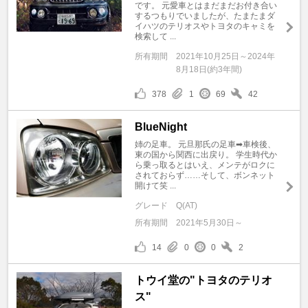
です。 元愛車とはまだまだお付き合い
するつもりでいましたが、たまたまダ
イハツのテリオスやトヨタのキャミを
検索して ...
所有期間
2021年10月25日～2024年
8月18日(約3年間)
378
1
69
42
BlueNight
姉の足車。 元旦那氏の足車➡車検後、
東の国から関西に出戻り。 学生時代か
ら乗っ取るとはいえ、メンテがロクに
されておらず……そして、ボンネット
開けて笑 ...
グレード
Q(AT)
所有期間
2021年5月30日～
14
0
0
2
トウイ堂の"トヨタのテリオ
ス"