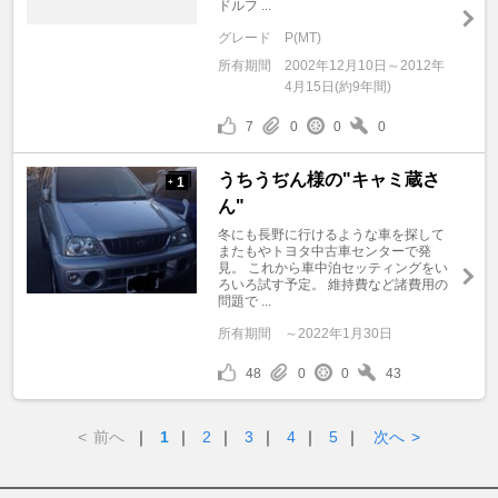
ドルフ ...
グレード
P(MT)
所有期間
2002年12月10日～2012年
4月15日(約9年間)
7
0
0
0
うちうぢん様の"キャミ蔵さ
1
+
ん"
冬にも長野に行けるような車を探して
またもやトヨタ中古車センターで発
見。 これから車中泊セッティングをい
ろいろ試す予定。 維持費など諸費用の
問題で ...
所有期間
～2022年1月30日
48
0
0
43
<
前へ
｜
1
｜
2
｜
3
｜
4
｜
5
｜
次へ
>