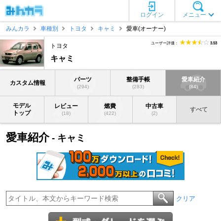
ログイン
メニュー
みんカラ
車種別
トヨタ
キャミ
愛車(オーナー)
ユーザー評価：
3.53
トヨタ
キャミ
パーツ
整備手帳
愛車紹介
カスタム情報
(294)
(283)
(84)
モデル
レビュー
燃費
中古車
すべて
トップ
(18)
(422)
(2)
愛車紹介
- キャミ
クリア