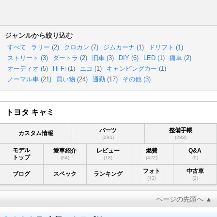
ジャンルから絞り込む
すべて
ラリー (
2
)
クロカン (
7
)
ジムカーナ (
1
)
ドリフト (
1
)
ストリート (
3
)
ダートラ (
2
)
旧車 (
3
)
DIY (
6
)
LED (
1
)
痛車 (
2
)
オーディオ (
5
)
Hi-Fi (
1
)
エコ (
1
)
キャンピングカー (
1
)
ノーマル車 (
21
)
買い物 (
24
)
通勤 (
17
)
その他 (
3
)
トヨタ キャミ
パーツ
整備手帳
カスタム情報
(294)
(283)
モデル
愛車紹介
レビュー
燃費
Q&A
トップ
(84)
(18)
(422)
(9)
フォト
中古車
ブログ
スペック
ランキング
(43)
(2)
ページの先頭へ ▲