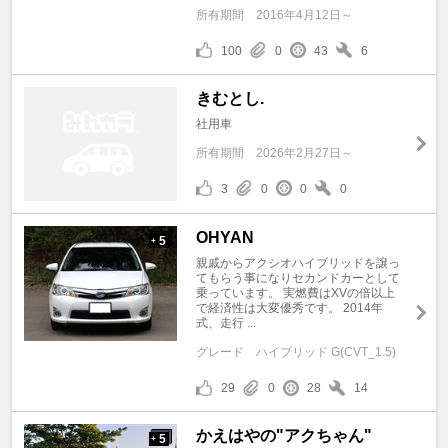
所有期間
2016年4月12日～
100
0
43
6
きむとし.
社用車
所有期間
2026年2月27日～
3
0
0
0
OHYAN
5
+
親戚からアクシオハイブリッドを譲っ
てもらう事になりセカンドカーとして
乗っています。 実燃費はXVの倍以上
で経済性は大変優秀です。 2014年
式、走行 ...
グレード
ハイブリッド G(CVT_1.5)
29
0
28
14
かえはやの"アクちゃん"
5
+