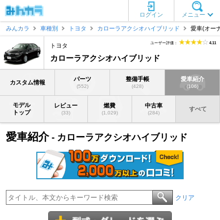
ログイン
メニュー
みんカラ
車種別
トヨタ
カローラアクシオハイブリッド
愛車(オーナ
ユーザー評価：
4.11
トヨタ
カローラアクシオハイブリッド
パーツ
整備手帳
愛車紹介
カスタム情報
(552)
(428)
(106)
モデル
レビュー
燃費
中古車
すべて
トップ
(33)
(1,029)
(284)
愛車紹介
- カローラアクシオハイブリッド
クリア