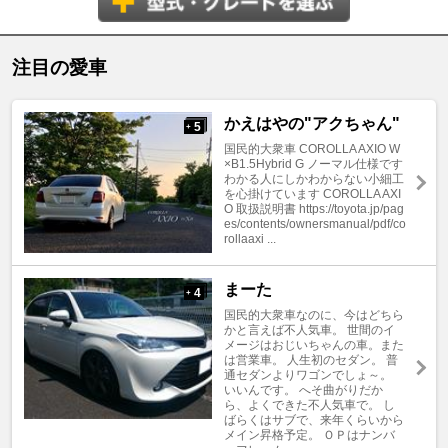
注目の愛車
かえはやの"アクちゃん"
5
+
国民的大衆車 COROLLA AXIO W
×B1.5Hybrid G ノーマル仕様です
わかる人にしかわからない小細工
を心掛けています COROLLA AXI
O 取扱説明書 https://toyota.jp/pag
es/contents/ownersmanual/pdf/co
rollaaxi ...
まーた
4
+
国民的大衆車なのに、今はどちら
かと言えば不人気車。 世間のイ
メージはおじいちゃんの車。また
は営業車。 人生初のセダン。 普
通セダンよりワゴンでしょ～。
いいんです。 へそ曲がりだか
ら、よくできた不人気車で。 し
ばらくはサブで、来年くらいから
メイン昇格予定。 ＯＰはナンバ