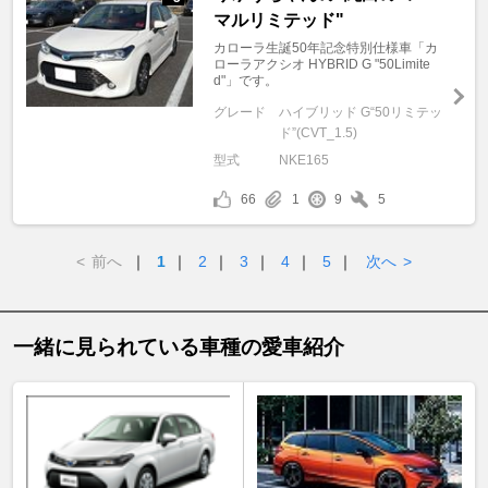
マルリミテッド"
カローラ生誕50年記念特別仕様車「カ
ローラアクシオ HYBRID G "50Limite
d"」です。
グレード
ハイブリッド G“50リミテッ
ド”(CVT_1.5)
型式
NKE165
66
1
9
5
<
前へ
｜
1
｜
2
｜
3
｜
4
｜
5
｜
次へ
>
一緒に見られている車種の愛車紹介