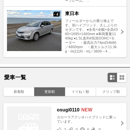
ーフレーム、 ...
東日本
4
+
フィールダーからの乗り換えで
す。初ハイブリッド、久しぶりの
セダンです。 ●全長×全幅×全高43
60×1695×1460mm ●車両重量11
40kg ●1.5L直列4気筒DOHC+モ
ーター ・最高出力74ps(54kW)
／4800rpm ・最大トルク11.3k
g・m(111N・m)／3600～4 ...
愛車一覧
新着順
更新順
イイね！順
クリップ順
osugi0110
NEW
カローラアクシオハイブリッドに乗っ
ています。
2
0
0
0