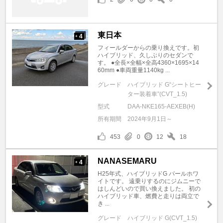
東日本
4
+
フィールダーからの乗り換えです。初
ハイブリッド、久しぶりのセダンで
す。 ●全長×全幅×全高4360×1695×14
60mm ●車両重量1140kg ...
グレード
ハイブリッド G“シートヒー
ター装着車”(CVT_1.5)
型式
DAA-NKE165-AEXEB(H)
所有期間
2024年9月1日～
453
0
12
18
NANASEMARU
4
+
H25年式、ハイブリッドG パールホワ
イトです。 遠乗りするのにジムニーで
はしんどいので買い換えました。 初の
ハイブリッド車、燃費と走りは両立で
き ...
グレード
ハイブリッド G(CVT_1.5)