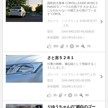
国民的大衆車 COROLLA AXIO W×B1.5
Hybrid G ノーマル仕様です わかる人に
しかわからない小細工を心掛けていま
す COROL ...
グレード
ハイブリッド G“W×B”(CVT
_1.5)
型式
DAA-NKE165-AEXEB(X)
所有期間
2017年5月14日～
355
0
90
79
さと吉５２８１
仕事の相棒。備忘録として登録するこ
とにしました。
グレード
ハイブリッド G(CVT_1.5)
型式
DAA-NKE165-AEXEB
所有期間
2019年1月14日～
35
0
23
90
りゆうちゃんの"純白のゴー
5
+