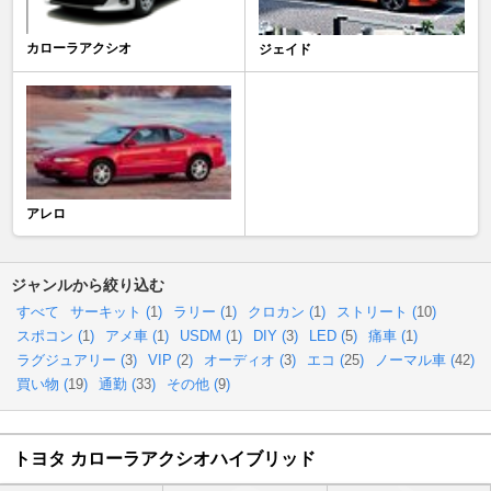
カローラアクシオ
ジェイド
アレロ
ジャンルから絞り込む
すべて
サーキット (
1
)
ラリー (
1
)
クロカン (
1
)
ストリート (
10
)
スポコン (
1
)
アメ車 (
1
)
USDM (
1
)
DIY (
3
)
LED (
5
)
痛車 (
1
)
ラグジュアリー (
3
)
VIP (
2
)
オーディオ (
3
)
エコ (
25
)
ノーマル車 (
42
)
買い物 (
19
)
通勤 (
33
)
その他 (
9
)
トヨタ カローラアクシオハイブリッド