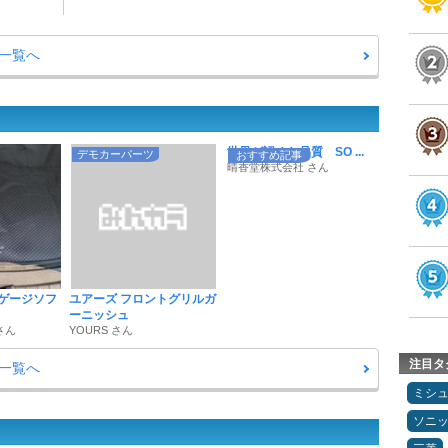
一覧へ
世界が認めた品質 SO ...
デモカーパーツ
おすすめ記事
晴香堂株式会社 さん
ラゲージソフ
ユアーズ フロントグリルガ
ーニッシュ
さん
YOURS さん
注目タ
一覧へ
ミシ
ソニ