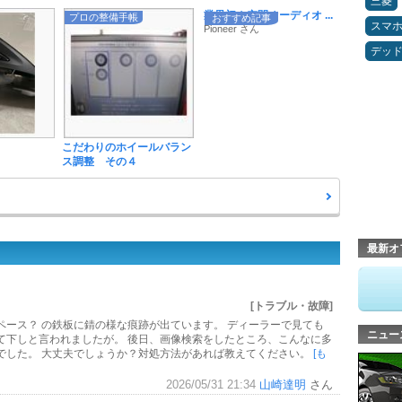
三菱
業界初！空間オーディオ ...
プロの整備手帳
おすすめ記事
スマ
Pioneer さん
デッ
こだわりのホイールバラン
ス調整 その４
最新オ
[トラブル・故障]
ペース？ の鉄板に錆の様な痕跡が出ています。 ディーラーで見ても
ニュー
て下しと言われましたが。 後日、画像検索をしたところ、こんなに多
でした。 大丈夫でしょうか？対処方法があれば教えてください。
[も
2026/05/31 21:34
山崎達明
さん