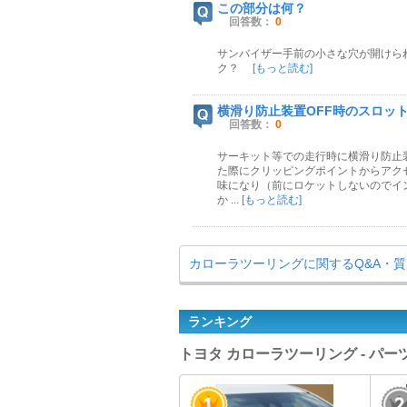
この部分は何？
回答数：
0
サンバイザー手前の小さな穴が開けら
ク？
[もっと読む]
横滑り防止装置OFF時のスロットル
回答数：
0
サーキット等での走行時に横滑り防止装
た際にクリッピングポイントからアクセ
味になり（前にロケットしないのでイ
か ...
[もっと読む]
カローラツーリングに関するQ&A・
ランキング
トヨタ カローラツーリング - パ