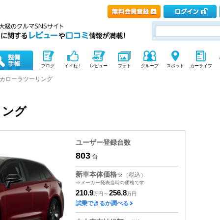
ブログ
イイね！
レビュー
フォト
グループ
スポット
カーライフ
カローラツーリング
リング
ユーザー登録台数
803
台
新車本体価格
※（税込）
※メーカー発表当時の価格です
210.9
256.8
～
万円
万円
試乗できるか調べる