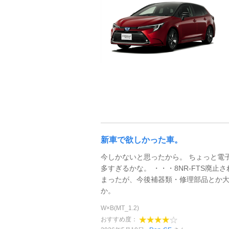
新車で欲しかった車。
今しかないと思ったから。 ちょっと電
多すぎるかな。 ・・・8NR-FTS廃止
まったが、今後補器類・修理部品とか
か。
W×B(MT_1.2)
おすすめ度：