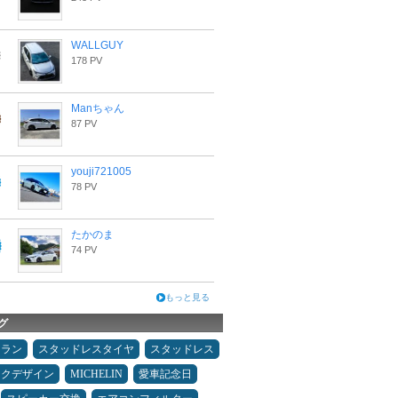
WALLGUY
178 PV
Manちゃん
87 PV
youji721005
78 PV
たかのま
74 PV
もっと見る
グ
ュラン
スタッドレスタイヤ
スタッドレス
ックデザイン
MICHELIN
愛車記念日