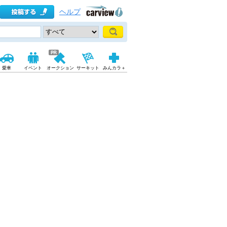
ヘルプ
愛車
イベント
オークション
サーキット
みんカラ＋