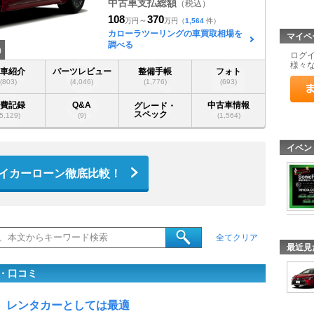
中古車支払総額
（税込）
108
370
～
万円
万円
（
1,564
件）
カローラツーリングの車買取相場を
マイペ
調べる
)
ログ
様々
愛車紹介
パーツレビュー
整備手帳
フォト
(803)
(4,046)
(1,776)
(693)
燃費記録
Q&A
中古車情報
グレード・
スペック
(5,129)
(9)
(1,564)
イベン
イカーローン徹底比較！
全てクリア
最近見
・口コミ
レンタカーとしては最適