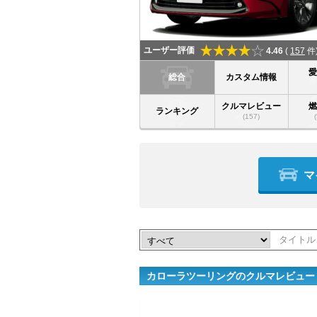
ユーザー評価
4.46
(
157
件
総合
カスタム情報
クルマレビュー
ランキング
(157)
マ
カローラツーリングのクルマレビュー