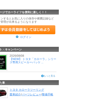
ージでカーライフを便利に楽しく！！
インするとお気に入りの保存や燃費記録など
な管理が出来るようになります
ログイン
ト・キャンペーン
2026/08/08
【NEW】 トヨタ「カローラ」シリー
ズ専用スピーカーパッケ ...
もっと見る
た車
トヨタ カローラツーリング
愛車紹介
/
パーツレビュー
/
整備手帳