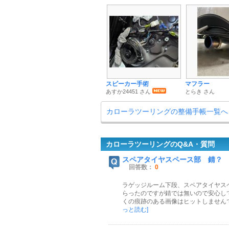
スピーカー手術
マフラー
あすか24451 さん
とらき さん
カローラツーリングの整備手帳一覧へ
カローラツーリングのQ&A・質問
スペアタイヤスペース部 錆？
回答数：
0
ラゲッジルーム下段、スペアタイヤス
らったのですが錆では無いので安心し
くの痕跡のある画像はヒットしません
っと読む]