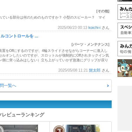
[その他]
れている部分は何のためのものですか？ 小型のスピーカー？ マイ
2025/06/23 00:13
koichi-i
さん
コントロールを ...
[パーツ・メンテナンス]
置をOffにするのですが、4輪スライドさせながらコーナーに進入し
ルオンしたいのですが、スロットルが強制的にOffされタックイン気
ン側に突っ込みはしない）立ち上がっていかず急激にグリップが戻り
2025/05/08 11:21
髭太郎
さん
質問一覧へ
ーツレビューランキング