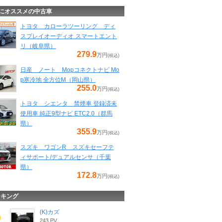
にオススメの中古車
トヨタ カローラツーリング ディ
スプレイオーディオ スマートエント
リ（岐阜県）
279.9
万円
(税込)
日産 ノート Mopコネクトナビ Mo
p寒冷地 全方位M（岡山県）
255.0
万円
(税込)
トヨタ シエンタ 禁煙車 登録済未
使用車 純正9型ナビ ETC2.0（群馬
県）
355.9
万円
(税込)
スズキ ワゴンR スズキセーフテ
ィサポート/デュアルセンサ（千葉
県）
172.8
万円
(税込)
ンキング
(K)カズ
243 PV