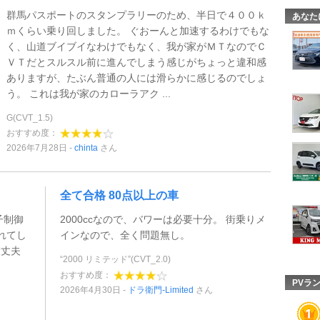
群馬パスポートのスタンプラリーのため、半日で４００ｋ
あなた
ｍくらい乗り回しました。 ぐおーんと加速するわけでもな
く、山道ブイブイなわけでもなく、我が家がＭＴなのでＣ
ＶＴだとスルスル前に進んでしまう感じがちょっと違和感
ありますが、たぶん普通の人には滑らかに感じるのでしょ
う。 これは我が家のカローラアク ...
G(CVT_1.5)
おすすめ度：
2026年7月28日
chinta
さん
全て合格 80点以上の車
子制御
2000ccなので、バワーは必要十分。 街乗りメ
されてし
インなので、全く問題無し。
大丈夫
“2000 リミテッド”(CVT_2.0)
おすすめ度：
PVラ
2026年4月30日
ドラ衛門-Limited
さん