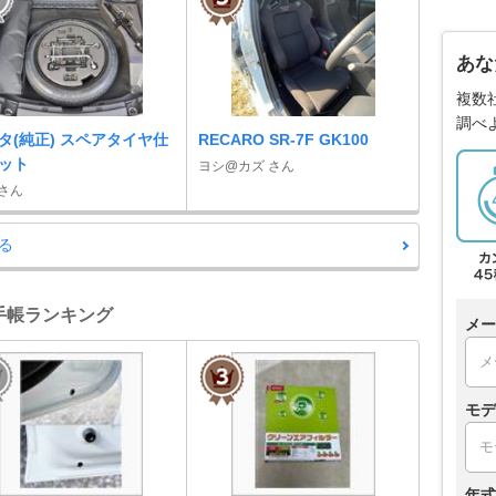
あな
複数
調べ
タ(純正) スペアタイヤ仕
RECARO SR-7F GK100
ット
ヨシ@カズ さん
 さん
る
備手帳ランキング
メー
モデ
年式