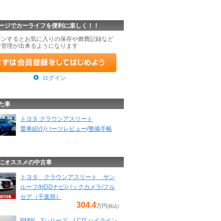
ージでカーライフを便利に楽しく！！
インするとお気に入りの保存や燃費記録など
な管理が出来るようになります
ログイン
た車
トヨタ クラウンアスリート
愛車紹介
/
パーツレビュー
/
整備手帳
にオススメの中古車
トヨタ クラウンアスリート サン
ルーフ/HDDナビ/バックカメラ/フル
セグ（千葉県）
304.4
万円
(税込)
BMW 3シリーズ LCI2 ハイライン