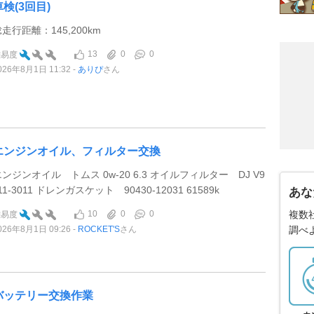
車検(3回目)
走行距離：145,200km
13
0
0
難易度
026年8月1日 11:32
ありぴ
さん
エンジンオイル、フィルター交換
ンジンオイル トムス 0w-20 6.3 オイルフィルター DJ V9
11-3011 ドレンガスケット 90430-12031 61589k
あな
複数
10
0
0
難易度
026年8月1日 09:26
ROCKET'S
さん
調べ
バッテリー交換作業