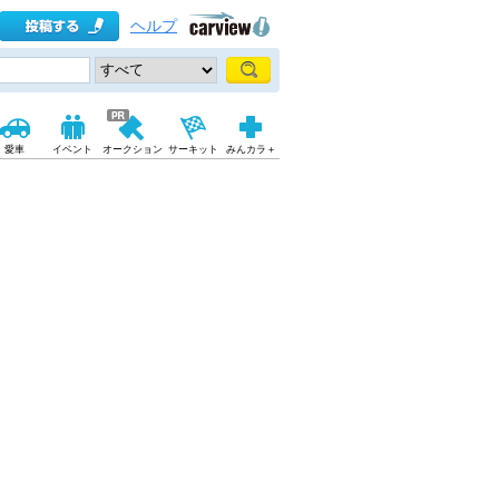
ヘルプ
愛車
イベント
オークション
サーキット
みんカラ＋