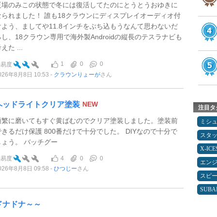
夏場のみこの状態で冬には復活してたのにとうとうおゆきに
なられました！ 誰も18クラウンにディスプレイオーディオ付
けよう、ましてや11.8インチをぶち込もうなんて思わないだ
ろし、18クラウン専用で海外製Androidの縦長のテスラナビも
えた ...
1
0
0
難易度
026年8月8日 10:53
クラウンりょーが
さん
ヘッドライトクリア塗装
NEW
注目タ
頻繁に磨いてもすぐ黄ばむのでクリア塗装しました。塗装前
ミシ
できるだけ保護 800番だけで十分でした。 DIYなので十分で
スタ
しょう。 バッチグー
X-IC
4
0
0
難易度
エン
026年8月8日 09:58
ひつじー
さん
スピ
SUBA
ドナドナ～～