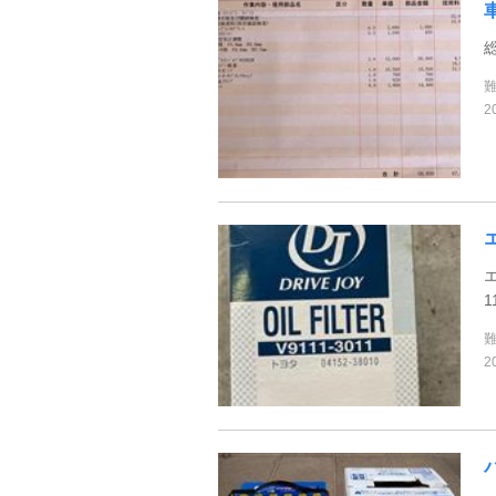
総
2
エ
1
2