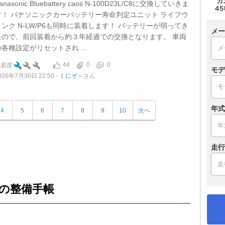
anasonic Bluebattery caos N-100D23L/C8に交換していきま
す！ パナソニックカーバッテリー寿命判定ユニット ライフウ
ィンク N-LW/P6も同時に装着します！ バッテリーが弱ってき
メー
たので、前回装着から約３年経過での交換となります。 車両
の各種設定がリセットされ ...
44
0
0
難易度
モデ
026年7月30日 22:50
くにぞ～
さん
年式
4
5
6
7
8
9
10
次へ
走行
の整備手帳