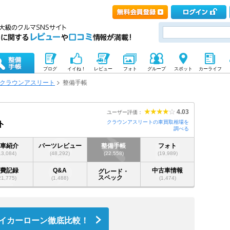
ブログ
イイね！
レビュー
フォト
グループ
スポット
カーライフ
クラウンアスリート
整備手帳
4.03
ユーザー評価：
クラウンアスリートの車買取相場を
ト
調べる
愛車紹介
パーツレビュー
整備手帳
フォト
13,084)
(48,292)
(22,558)
(19,989)
燃費記録
Q&A
中古車情報
グレード・
スペック
21,775)
(1,488)
(1,474)
イカーローン徹底比較！