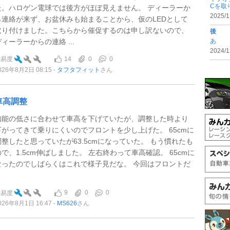
Cを取
た。ハロゲン電球では後方がほぼ見えません。 ディーラーか
2025/1
ら連絡が来ず、お盆休みも始まることから、仮のLEDとして
取り付けました。こちらから催促するのは申し訳ないので、
後
ディーラーからの連絡 ...
あ
2024/1
14
0
0
難易度
026年8月2日 08:15
タフタフィット
さん
車高調整
知能の低さに合わせて車高を下げていたが、調整した時より
下がってきて乗りにくいのでフロントを少し上げた。 65cmに
調整したと思っていたが63.5cmになっていた。 もう慣れたも
ので、1.5cm伸ばしました。 左右終わって車高確認。 65cmに
なったのでしばらくはこれで様子見だな。 今回はフロントだ
.
9
0
0
難易度
026年8月1日 16:47
MS626
さん