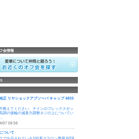
フ会情報
ス
純正 リヤショックアブソーバ キャップ 4855
方教えてください、テインのプレックスゼッ
高調の後輪の減衰力調整ネジの上についてい
..
4/07 09:58
Cについて
クで出品されている200系クラウン専用 BITR