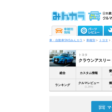
車・自動車SNSみんカラ
車種別
トヨタ
トヨタ
クラウンアスリー
総合
カスタム情報
(
クルマレビュー
ランキング
(1,265)
(
マ