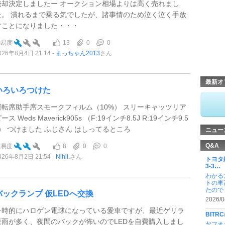
売却決定しましたー オークション相場よりは高く売れまし
た。 潰れるまで乗る気でしたが、諸事情のため泣く泣く手放
すことになりました・・・
13
0
0
難易度
026年8月4日 21:14
まっちゃん2013
さん
最新オ
いろいろつけた
運転席助手席スモークフィルム（10%） スリーキャッツリア
ース Weds Maverick905s （F:19インチ8.5J R:19インチ9.5
J） つけました ふじさん はしってるところ
ニュー
Q&A
8
0
0
難易度
026年8月2日 21:54
Nihil.
さん
トヨタ
3-3…
わかる
トの車
たので .
バックランプ 仮LEDへ交換
2026/0
一時的にハロゲン電球になっている愛車ですが、最近ゲリラ
BITR
豪雨が多く、夜間のバックが怖いのでLEDを自費購入しまし
ヤフオ