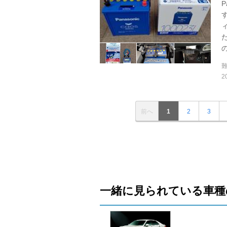
P
2
前へ
1
2
3
一緒に見られている車種