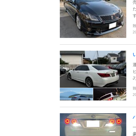
2
ピ
2