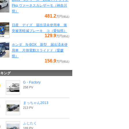
Pkg ヴァーネスカレザーモ（神奈川
県）
481.2
万円
(税込)
日産 デイズ 届出済未使用車 衝
突被害軽減ブレーキ コ（愛知県）
129.9
万円
(税込)
ホンダ N-BOX 新型 届出済未使
用車 片側電動スライドド（愛媛
県）
156.9
万円
(税込)
ンキング
G・Factory
258 PV
まっちゃん2013
213 PV
ふじたく
189 PV