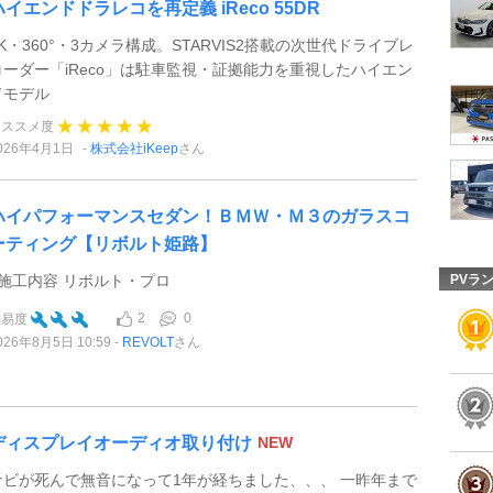
ハイエンドドラレコを再定義 iReco 55DR
4K・360°・3カメラ構成。STARVIS2搭載の次世代ドライブレ
コーダー「iReco」は駐車監視・証拠能力を重視したハイエン
ドモデル
オススメ度
026年4月1日
株式会社iKeep
さん
ハイパフォーマンスセダン！ＢＭＷ・Ｍ３のガラスコ
ーティング【リボルト姫路】
●施工内容 リボルト・プロ
PVラ
2
0
難易度
026年8月5日 10:59
REVOLT
さん
ディスプレイオーディオ取り付け
NEW
ナビが死んで無音になって1年が経ちました、、、 一昨年まで