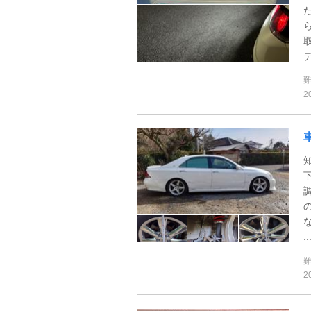
2
..
2