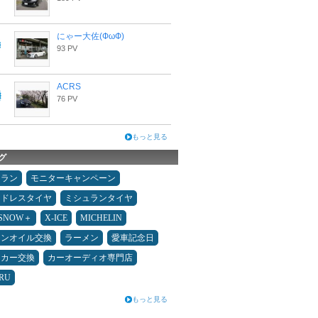
にゃー大佐(ФωФ)
93 PV
ACRS
76 PV
もっと見る
グ
ュラン
モニターキャンペーン
ッドレスタイヤ
ミシュランタイヤ
ESNOW＋
X-ICE
MICHELIN
ジンオイル交換
ラーメン
愛車記念日
ーカー交換
カーオーディオ専門店
RU
もっと見る