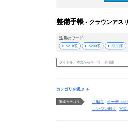
整備手帳
- クラウンアス
注目のワード
S210系
S200系
S180系
カテゴリを選ぶ ＋
足廻り
オーディオ
関連カテゴリ
エンジン廻り
電装