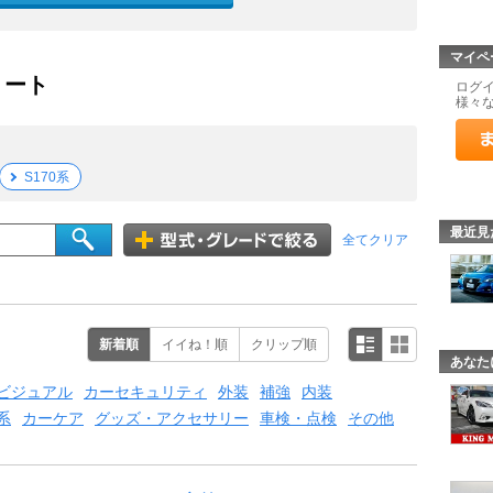
マイペ
リート
ログ
様々
S170系
最近見
全てクリア
新着順
イイね！順
クリップ順
あなた
ビジュアル
カーセキュリティ
外装
補強
内装
系
カーケア
グッズ・アクセサリー
車検・点検
その他