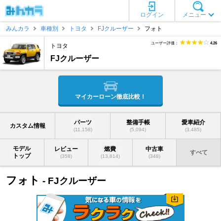
ログイン
メニュー
みんカラ
車種別
トヨタ
FJクルーザー
フォト
ユーザー評価：
4.26
トヨタ
FJクルーザー
マイカーローン徹底比較！
パーツ
整備手帳
愛車紹介
カスタム情報
(11,158)
(5,094)
(3,485)
モデル
レビュー
燃費
中古車
すべて
トップ
(358)
(13,814)
(348)
フォト
- FJクルーザー