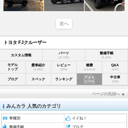
次へ
トヨタ FJクルーザー
パーツ
整備手帳
カスタム情報
(11,158)
(5,094)
モデル
愛車紹介
レビュー
燃費
Q&A
トップ
(3,485)
(358)
(13,814)
(164)
フォト
中古車
ブログ
スペック
ランキング
(3,246)
(348)
ページの先頭へ ▲
みんカラ 人気のカテゴリ
車種別
イイね！
整備手帳
ブログ