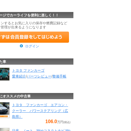
ージでカーライフを便利に楽しく！！
インするとお気に入りの保存や燃費記録など
な管理が出来るようになります
ログイン
た車
トヨタ ファンカーゴ
愛車紹介
/
パーツレビュー
/
整備手帳
にオススメの中古車
トヨタ ファンカーゴ エアコン・
クーラー パワーステアリング（広
島県）
106.0
万円
(税込)
日産 ノート Mopコネクトナビ Mo