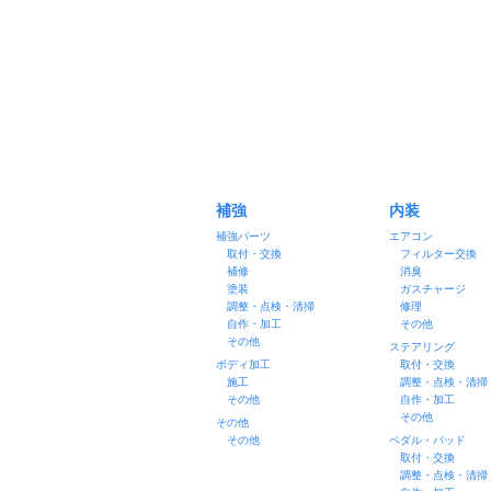
補強
内装
補強パーツ
エアコン
取付・交換
フィルター交換
補修
消臭
塗装
ガスチャージ
調整・点検・清掃
修理
自作・加工
その他
その他
ステアリング
ボディ加工
取付・交換
施工
調整・点検・清掃
その他
自作・加工
その他
その他
その他
ペダル・パッド
取付・交換
調整・点検・清掃