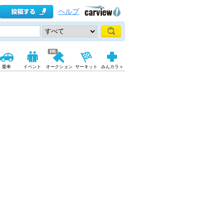
ヘルプ
愛車
イベント
オークション
サーキット
みんカラ＋