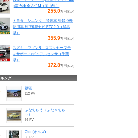
p寒冷地 全方位M（岡山県）
255.0
万円
(税込)
トヨタ シエンタ 禁煙車 登録済未
使用車 純正9型ナビ ETC2.0（群馬
県）
355.9
万円
(税込)
スズキ ワゴンR スズキセーフテ
ィサポート/デュアルセンサ（千葉
県）
172.8
万円
(税込)
ンキング
銀狐
112 PV
ふなちゅう（ふな＆ちゅ
う）
86 PV
Olds(オルズ)
35 PV