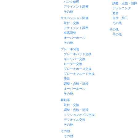
パンク修理
調整・点検・清掃
アライメント調整
デッドニング
その他
遮音
サスペンション関連
自作・加工
取付・交換
その他
アライメント調整
その他
車高調整
その他
オーバーホール
その他
ブレーキ関連
ブレーキパッド交換
キャリパー交換
ローター交換
ブレーキホース交換
ブレーキフルード交換
塗装
調整・点検・清掃
オーバーホール
その他
駆動系
取付・交換
調整・点検・清掃
ミッションオイル交換
デフオイル交換
その他
その他
その他