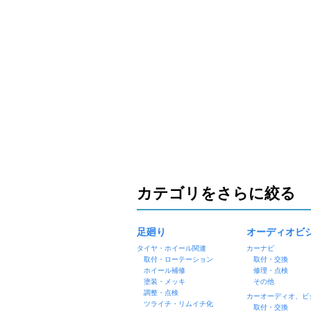
カテゴリをさらに絞る
足廻り
オーディオビ
タイヤ・ホイール関連
カーナビ
取付・ローテーション
取付・交換
ホイール補修
修理・点検
塗装・メッキ
その他
調整・点検
カーオーディオ、ビ
ツライチ・リムイチ化
取付・交換