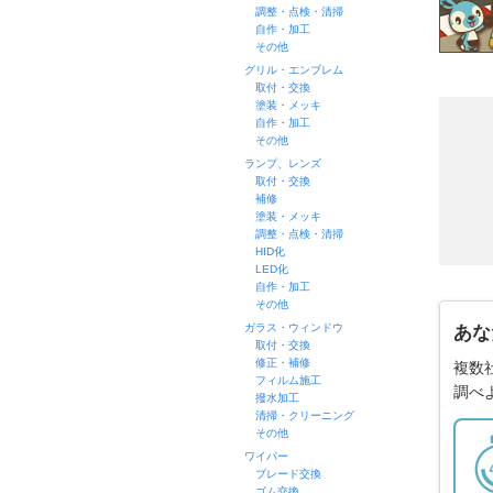
調整・点検・清掃
自作・加工
その他
グリル・エンブレム
取付・交換
塗装・メッキ
自作・加工
その他
ランプ、レンズ
取付・交換
補修
塗装・メッキ
調整・点検・清掃
HID化
LED化
自作・加工
その他
ガラス・ウィンドウ
あな
取付・交換
修正・補修
複数
フィルム施工
調べ
撥水加工
清掃・クリーニング
その他
ワイパー
ブレード交換
ゴム交換