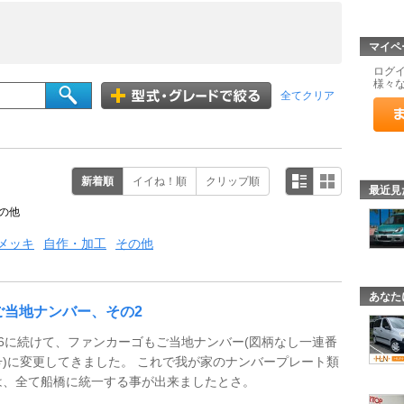
マイペ
ログ
様々
全てクリア
新着順
イイね！順
クリップ順
最近見
の他
メッキ
自作・加工
その他
あなた
ご当地ナンバー、その2
86に続けて、ファンカーゴもご当地ナンバー(図柄なし一連番
号)に変更してきました。 これで我が家のナンバープレート類
は、全て船橋に統一する事が出来ましたとさ。