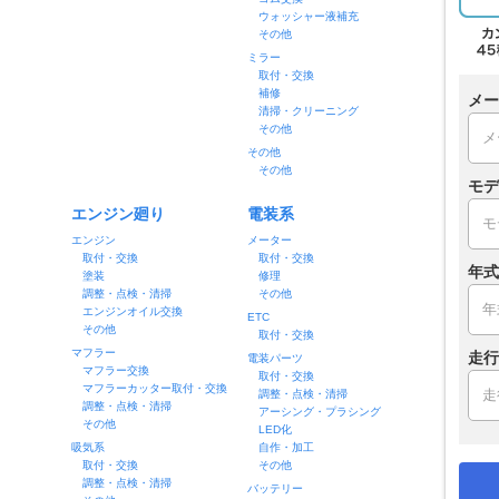
ウォッシャー液補充
その他
ミラー
取付・交換
補修
メー
清掃・クリーニング
その他
その他
その他
モデ
エンジン廻り
電装系
エンジン
メーター
取付・交換
取付・交換
年式
塗装
修理
調整・点検・清掃
その他
エンジンオイル交換
ETC
その他
取付・交換
マフラー
走行
電装パーツ
マフラー交換
取付・交換
マフラーカッター取付・交換
調整・点検・清掃
調整・点検・清掃
アーシング・プラシング
その他
LED化
吸気系
自作・加工
取付・交換
その他
調整・点検・清掃
バッテリー