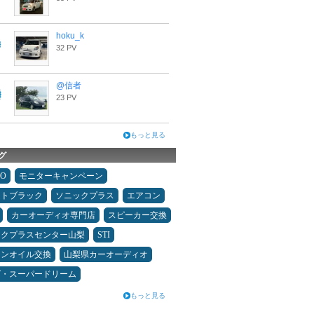
hoku_k
32 PV
@信者
23 PV
もっと見る
グ
MO
モニターキャンペーン
ムトブラック
ソニックプラス
エアコン
カーオーディオ専門店
スピーカー交換
ックプラスセンター山梨
STI
ジンオイル交換
山梨県カーオーディオ
ダ・スーパードリーム
もっと見る