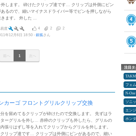
を外します。 砕けたクリップ達です… クリップは外側にピン
があるので、細いマイナスドライバー等でピンを押しながら
きます。 外した ...
4
2
2
難易度
011年12月6日 18:50
銀狐
さん
前へ
1
次へ
注目タ
TAK
フェ
N-One
ソニ
ンカーゴ フロントグリルクリップ交換
エン
分を留めてるクリップが砕けたので交換します。 先ずはラ
ホン
ターグリルを外し… 赤枠のクリップも外したら、グリルの
に内張りはずし等を入れてクリップからグリルを外します。
クリップ達です… クリップは外側にピンがあるので、細い