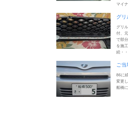
マイナ
グリ
グリ
付、元
で部
を施工
続・・・
ご当
86に
変更し
船橋