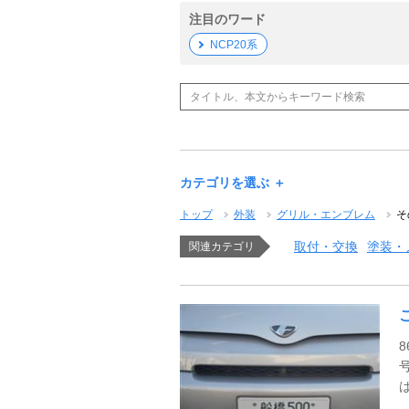
注目のワード
NCP20系
カテゴリを選ぶ ＋
トップ
外装
グリル・エンブレム
そ
取付・交換
塗装・
関連カテゴリ