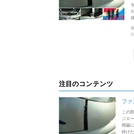
抜
2
注目のコンテンツ
ファ
この部
ジエー
両脇
砕けた