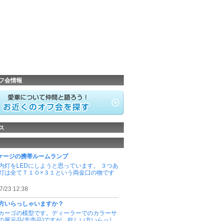
フ会情報
ス
ケージの携帯ルームランプ
内灯をLEDにしようと思っています。 ３つあ
灯は全てＴ１０×３１という両金口の物です
7/23 12:38
方いらっしゃいますか？
カーゴの模型です。ディーラーでのカラーサ
の展示品(非売品)ですが、欲しい方いらっし