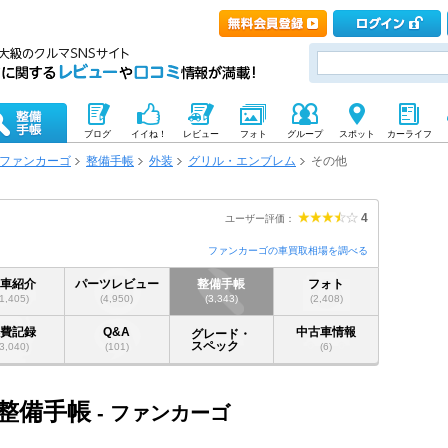
ブログ
イイね！
レビュー
フォト
グループ
スポット
カーライフ
ファンカーゴ
整備手帳
外装
グリル・エンブレム
その他
4
ユーザー評価：
ファンカーゴの車買取相場を調べる
愛車紹介
パーツレビュー
整備手帳
フォト
(1,405)
(4,950)
(3,343)
(2,408)
燃費記録
Q&A
中古車情報
グレード・
スペック
(3,040)
(101)
(6)
 整備手帳
- ファンカーゴ