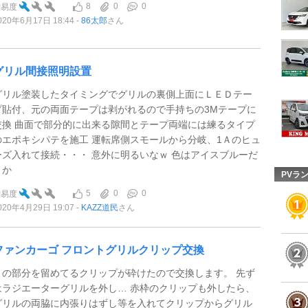
8
0
0
難易度
020年6月17日 18:44
86太郎
さん
グリル間接照明設置
グリル塗装したタイミングでグリルの裏側上面にＬＥＤテー
プ貼付、元の両面テープは剥がれるので手持ちの3Mテープに
交換 曲面で部分的に出来る隙間とテープ両端には練るタイプ
のエポキシパテを施工 運転席側スモールから分岐、1Ａのヒュ
ーズ入れて接続・・・ 意外に明るいなｗ 色はアイスブルーだ
とか
PVラ
5
0
0
難易度
020年4月29日 19:07
KAZZ道民
さん
ファンカーゴ フロントグリルクリップ交換
この部分を留めてるクリップが砕けたので交換します。 先ず
はラジエーターグリルを外し… 赤枠のクリップも外したら、
グリルの両脇に内張りはずし等を入れてクリップからグリル