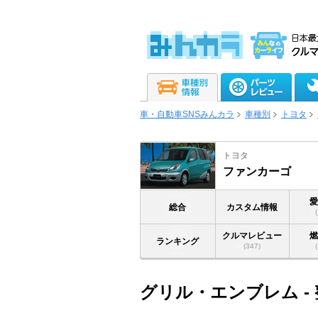
車・自動車SNSみんカラ
車種別
トヨタ
トヨタ
ファンカーゴ
総合
カスタム情報
クルマレビュー
ランキング
(347)
グリル・エンブレム -