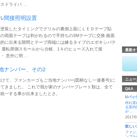
スドライバ ...
ル間接照明設置
ル塗装したタイミングでグリルの裏側上面にＬＥＤテープ貼
の両面テープは剥がれるので手持ちの3Mテープに交換 曲面
分的に出来る隙間とテープ両端には練るタイプのエポキシパテ
 運転席側スモールから分岐、1Ａのヒューズ入れて接
最新オ
 意外に明 ...
地ナンバー、その2
ニュー
続けて、ファンカーゴもご当地ナンバー(図柄なし一連番号)に
てきました。 これで我が家のナンバープレート類は、全て
Q&A
に統一する事が出来ましたとさ。
Uパッ
何れ室
る室内
が ...
2017/0
欲しい
ファン
ンプル