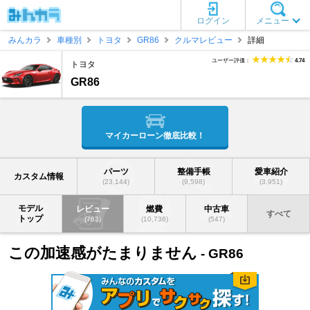
ログイン
メニュー
みんカラ
車種別
トヨタ
GR86
クルマレビュー
詳細
ユーザー評価：
4.74
トヨタ
GR86
マイカーローン徹底比較！
パーツ
整備手帳
愛車紹介
カスタム情報
(23,144)
(9,598)
(3,951)
モデル
レビュー
燃費
中古車
すべて
トップ
(763)
(10,736)
(547)
この加速感がたまりません
- GR86