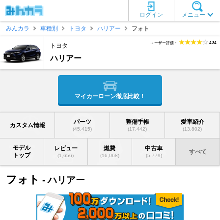
ログイン
メニュー
みんカラ
車種別
トヨタ
ハリアー
フォト
ユーザー評価：
4.34
トヨタ
ハリアー
マイカーローン徹底比較！
パーツ
整備手帳
愛車紹介
カスタム情報
(45,415)
(17,442)
(13,802)
モデル
レビュー
燃費
中古車
すべて
トップ
(1,656)
(16,068)
(5,779)
フォト
- ハリアー