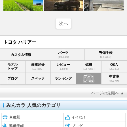
次へ
トヨタ ハリアー
パーツ
整備手帳
カスタム情報
(45,415)
(17,442)
モデル
愛車紹介
レビュー
燃費
Q&A
トップ
(13,802)
(1,656)
(16,068)
(2,941)
フォト
中古車
ブログ
スペック
ランキング
(14,151)
(5,779)
ページの先頭へ ▲
みんカラ 人気のカテゴリ
車種別
イイね！
整備手帳
ブログ