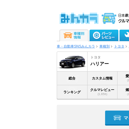
車・自動車SNSみんカラ
車種別
トヨタ
トヨタ
ハリアー
総合
カスタム情報
(
クルマレビュー
ランキング
(1,656)
(
マ