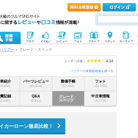
ブログ
イイね！
レビュー
フォト
グループ
スポット
カーライフ
ハリアー
グレード・スペック
4.34
ユーザー評価：
ハリアーの車買取相場を調べる
愛車紹介
パーツレビュー
整備手帳
フォト
13,802)
(45,414)
(17,441)
(14,150)
燃費記録
Q&A
中古車情報
グレード・
スペック
16,065)
(2,941)
(5,779)
イカーローン徹底比較！