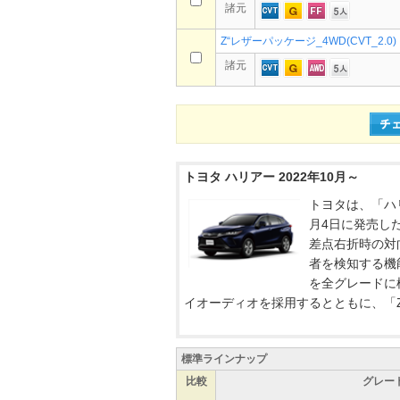
諸元
Z“レザーパッケージ_4WD(CVT_2.0)
諸元
トヨタ ハリアー 2022年10月～
トヨタは、「ハリ
月4日に発売し
差点右折時の対
者を検知する機能を
を全グレードに
イオーディオを採用するとともに、「Z .
標準ラインナップ
比較
グレー