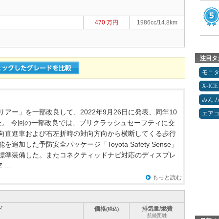
470 万円
1986cc/14.8km
注目タ
モニ
X-ICE
みん
アー」を一部改良して、2022年9月26日に発表、同年10
エア
た。 今回の一部改良では、プリクラッシュセーフティに交
向直進車および右左折時の対向方向から横断してくる歩行
追加した予防安全パッケージ「Toyota Safety Sense」
標準装備した。またコネクティッドナビ対応のディスプレ
..
もっと読む
ド
価格
排気量/燃費
(税込)
航続距離