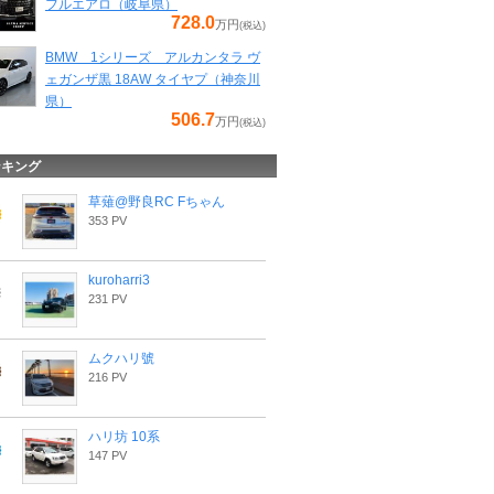
フルエアロ（岐阜県）
728.0
万円
(税込)
BMW 1シリーズ アルカンタラ ヴ
ェガンザ黒 18AW タイヤプ（神奈川
県）
506.7
万円
(税込)
ンキング
草薙@野良RC Fちゃん
353 PV
kuroharri3
231 PV
ムクハリ號
216 PV
ハリ坊 10系
147 PV