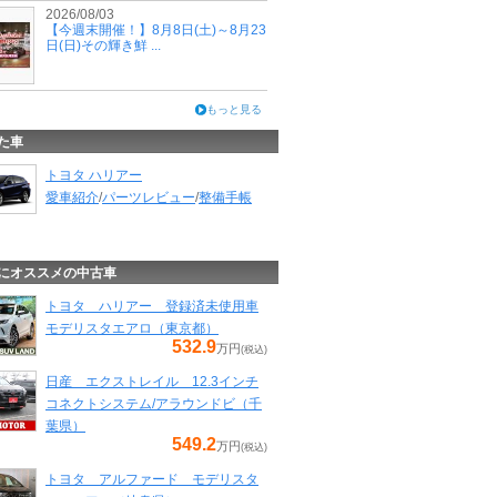
2026/08/03
【今週末開催！】8月8日(土)～8月23
日(日)その輝き鮮 ...
もっと見る
た車
トヨタ ハリアー
愛車紹介
/
パーツレビュー
/
整備手帳
にオススメの中古車
トヨタ ハリアー 登録済未使用車
モデリスタエアロ（東京都）
532.9
万円
(税込)
日産 エクストレイル 12.3インチ
コネクトシステム/アラウンドビ（千
葉県）
549.2
万円
(税込)
トヨタ アルファード モデリスタ