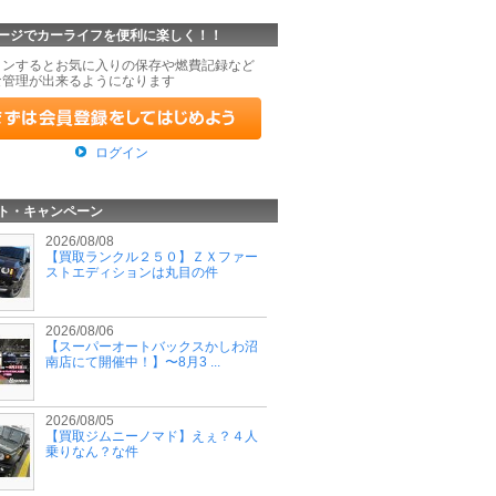
ージでカーライフを便利に楽しく！！
インするとお気に入りの保存や燃費記録など
な管理が出来るようになります
ログイン
ト・キャンペーン
2026/08/08
【買取ランクル２５０】ＺＸファー
ストエディションは丸目の件
2026/08/06
【スーパーオートバックスかしわ沼
南店にて開催中！】〜8月3 ...
2026/08/05
【買取ジムニーノマド】えぇ？４人
乗りなん？な件