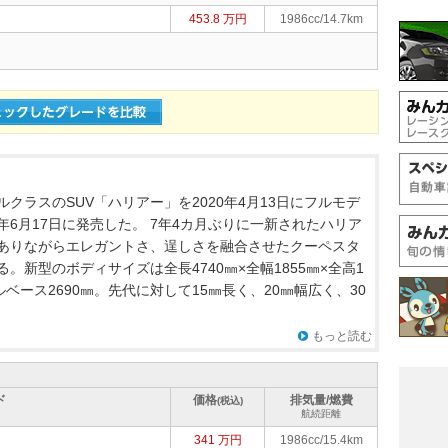
453.8 万円
1986cc/14.7km
クラスのSUV「ハリアー」を2020年4月13日にフルモデ
年6月17日に発売した。 7年4カ月ぶりに一新されたハリア
ありながらエレガントさ、逞しさを融合させたクーペスタ
。新型のボディサイズは全長4740㎜×全幅1855㎜×全高1
ルベース2690㎜。先代に対して15㎜長く、20㎜幅広く、30
もっと読む
ド
価格
排気量/燃費
(税込)
航続距離
341 万円
1986cc/15.4km