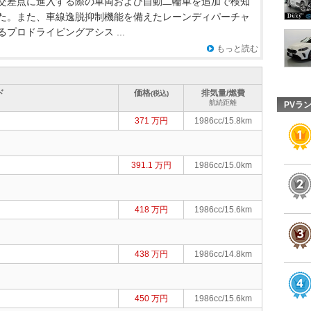
交差点に進入する際の車両および自動二輪車を追加で検知
た。また、車線逸脱抑制機能を備えたレーンディパーチャ
プロドライビングアシス ...
もっと読む
ド
価格
排気量/燃費
(税込)
航続距離
PVラ
371 万円
1986cc/15.8km
391.1 万円
1986cc/15.0km
418 万円
1986cc/15.6km
438 万円
1986cc/14.8km
450 万円
1986cc/15.6km