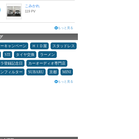
こみかれ
119 PV
もっと見る
グ
ターキャンペーン
ＨＩＤ屋
スタッドレス
STI
タイヤ交換
ラーメン
カラ登録記念日
カーオーディオ専門店
コンフィルター
SUBARU
京都
MINI
もっと見る