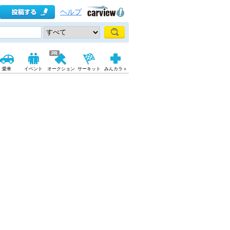
ヘルプ
愛車
イベント
オークション
サーキット
みんカラ＋