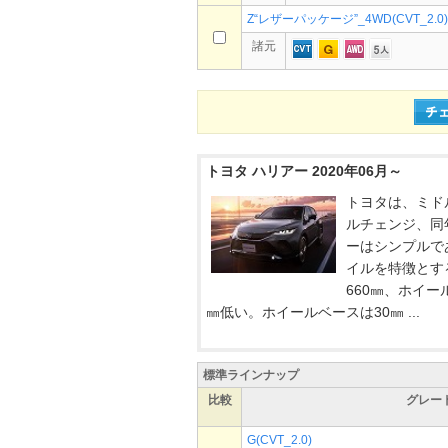
Z“レザーパッケージ”_4WD(CVT_2.0)
諸元
トヨタ ハリアー 2020年06月～
トヨタは、ミドル
ルチェンジ、同
ーはシンプルで
イルを特徴とする
660㎜、ホイー
㎜低い。ホイールベースは30㎜ ...
標準ラインナップ
比較
グレー
G(CVT_2.0)