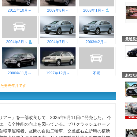
2011年10月～
2009年8月～
2008年1月～
最近見
2004年8月～
2004年7月～
2003年2月～
2000年11月～
1997年12月～
不明
あなた
いた発売年月です
アー」を一部改良して、2025年6月11日に発売した。 今
は、安全性能の向上を図っている。プリクラッシュセーフ
自転車運転者、昼間の自動二輪車、交差点右左折時の横断