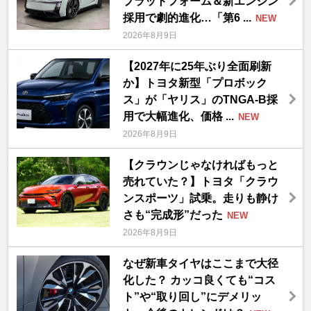
プラットフォーム＆新エンジン
採用で劇的進化…「第6 ...
NEW
2026年8月9日
【2027年に25年ぶり全面刷新
か】トヨタ新型「プロボック
ス」が「ヤリス」のTNGA-B採
用で大幅進化、価格 ...
NEW
2026年8月9日
【クラウンじゃなければもっと
売れていた？】トヨタ「クラウ
ンスポーツ」試乗。走りも静け
さも“完成形”だった
NEW
2026年8月9日
なぜ新車タイヤはここまで大径
化した？ カッコ良くても“コス
ト”や“取り回し”にデメリッ