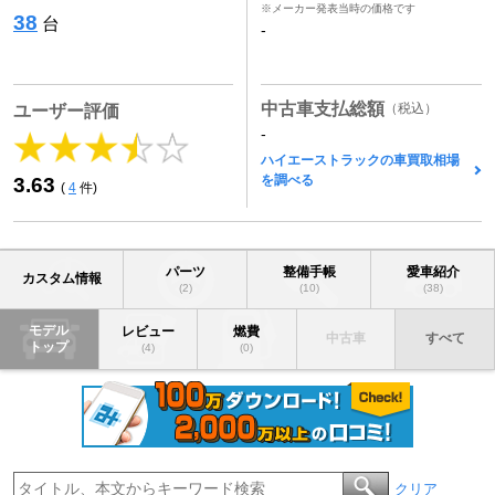
※メーカー発表当時の価格です
38
台
-
中古車支払総額
（税込）
ユーザー評価
-
ハイエーストラックの車買取相場
を調べる
3.63
(
4
件)
パーツ
整備手帳
愛車紹介
カスタム情報
(2)
(10)
(38)
モデル
レビュー
燃費
中古車
すべて
トップ
(4)
(0)
クリア