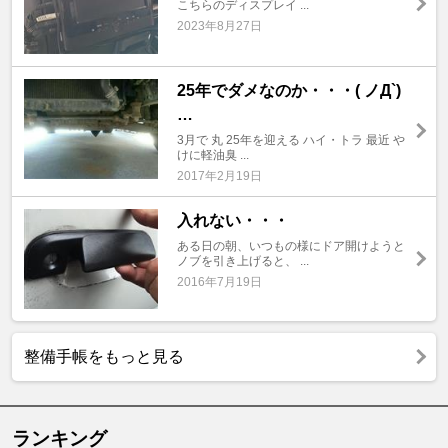
こちらのディスプレイ ...
2023年8月27日
25年でダメなのか・・・( ノД`)
…
3月で 丸 25年を迎える ハイ・トラ 最近 や
けに軽油臭 ...
2017年2月19日
入れない・・・
ある日の朝、いつもの様にドア開けようと
ノブを引き上げると、 ...
2016年7月19日
整備手帳をもっと見る
ランキング