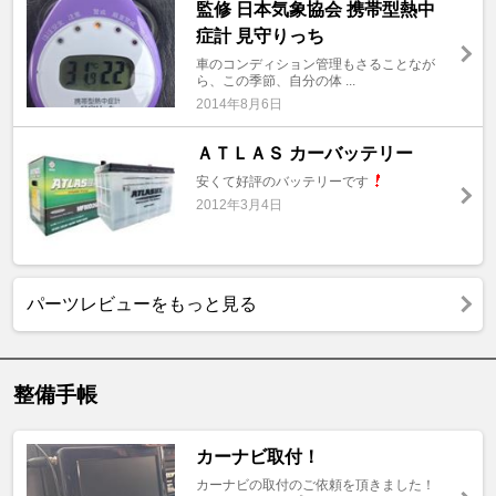
監修 日本気象協会 携帯型熱中
症計 見守りっち
車のコンディション管理もさることなが
ら、この季節、自分の体 ...
2014年8月6日
ＡＴＬＡＳ カーバッテリー
安くて好評のバッテリーです
2012年3月4日
パーツレビューをもっと見る
整備手帳
カーナビ取付！
カーナビの取付のご依頼を頂きました！