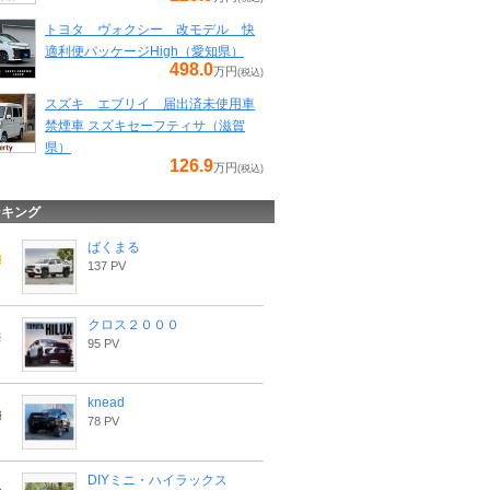
トヨタ ヴォクシー 改モデル 快
適利便パッケージHigh（愛知県）
498.0
万円
(税込)
スズキ エブリイ 届出済未使用車
禁煙車 スズキセーフティサ（滋賀
県）
126.9
万円
(税込)
ンキング
ばくまる
137 PV
クロス２０００
95 PV
knead
78 PV
DIYミニ・ハイラックス