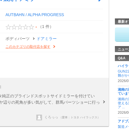
AUTBAHN / ALPHA PROGRESS
最新オ
（1 件）
-
ボディパーツ
ドアミラー
このカテゴリの取付店を探す
ニュー
Q&A
ハイラ
GUN
難がか
2026/0
日
湘南の
ていま
ヨタ純正のブラインドスポットサイドミラーを付けてい
湘南の
タイヤ辺りの死角が多い気がして、群馬パーツショーに行っ
使える
ア ...
2026/0
くろっっ
（愛車：トヨタ ハイラックス）
アドブ
製造メ