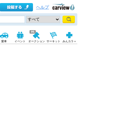
ヘルプ
愛車
イベント
オークション
サーキット
みんカラ＋