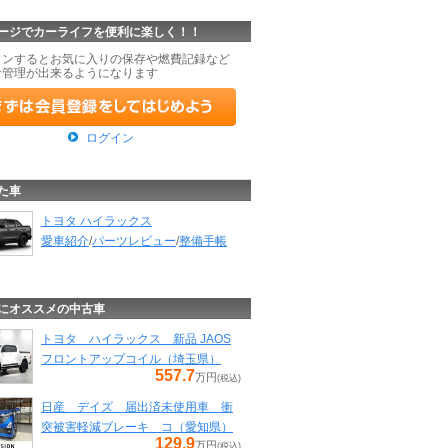
ージでカーライフを便利に楽しく！！
インするとお気に入りの保存や燃費記録など
な管理が出来るようになります
ログイン
た車
トヨタ ハイラックス
愛車紹介
/
パーツレビュー
/
整備手帳
にオススメの中古車
トヨタ ハイラックス 新品 JAOS
フロントアップコイル（埼玉県）
557.7
万円
(税込)
日産 デイズ 届出済未使用車 衝
突被害軽減ブレーキ コ（愛知県）
129.9
万円
(税込)