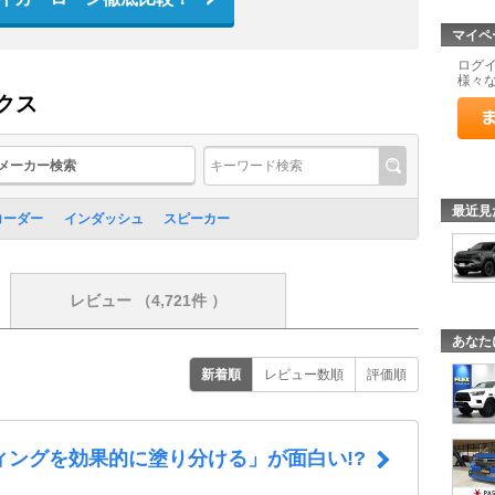
マイペ
ログ
様々
クス
メーカー検索
最近見
コーダー
インダッシュ
スピーカー
レビュー
（4,721件 ）
あなた
新着順
レビュー数順
評価順
ィングを効果的に塗り分ける」が面白い!?