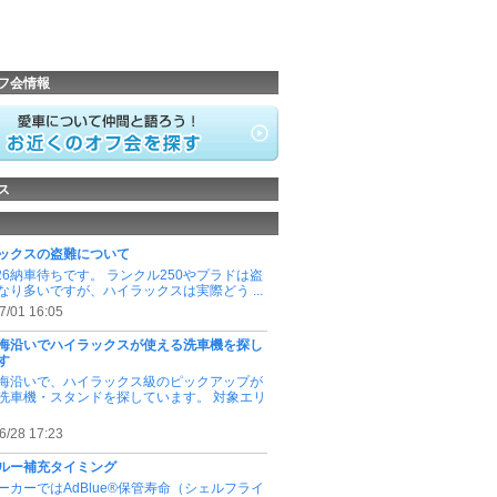
フ会情報
ス
ックスの盗難について
226納車待ちです。 ランクル250やプラドは盗
なり多いですが、ハイラックスは実際どう ...
7/01 16:05
海沿いでハイラックスが使える洗車機を探し
す
海沿いで、ハイラックス級のピックアップが
洗車機・スタンドを探しています。 対象エリ
6/28 17:23
ルー補充タイミング
ーカーではAdBlue®保管寿命（シェルフライ