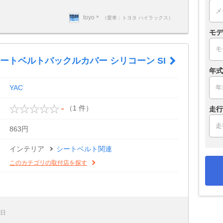
toyo＊
（愛車：トヨタ ハイラックス）
モデ
7 シートベルトバックルカバー シリコーン SI
年式
YAC
（1 件）
-
走行
863円
インテリア
シートベルト関連
このカテゴリの取付店を探す
0日