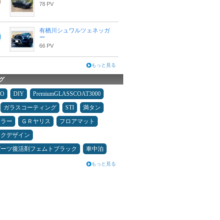
78 PV
有栖川シュワルツェネッガ
ー
66 PV
もっと見る
グ
MO
DIY
PremiumGLASSCOAT3000
ガラスコーティング
STI
満タン
ュラー
ＧＲヤリス
フロアマット
ックデザイン
パーツ復活剤フェムトブラック
車中泊
もっと見る