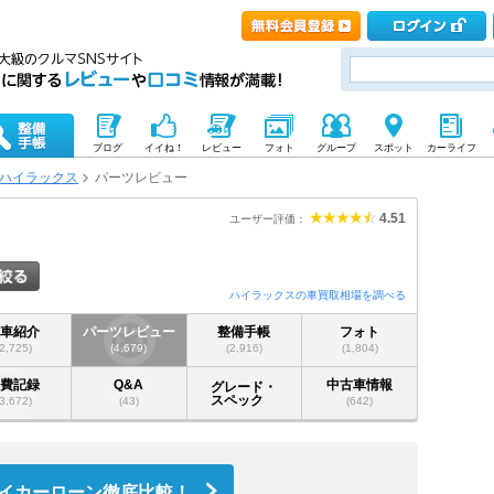
ブログ
イイね！
レビュー
フォト
グループ
スポット
カーライフ
ハイラックス
パーツレビュー
4.51
ユーザー評価：
ハイラックスの車買取相場を調べる
愛車紹介
パーツレビュー
整備手帳
フォト
(2,725)
(4,679)
(2,916)
(1,804)
燃費記録
Q&A
中古車情報
グレード・
スペック
(3,672)
(43)
(642)
イカーローン徹底比較！