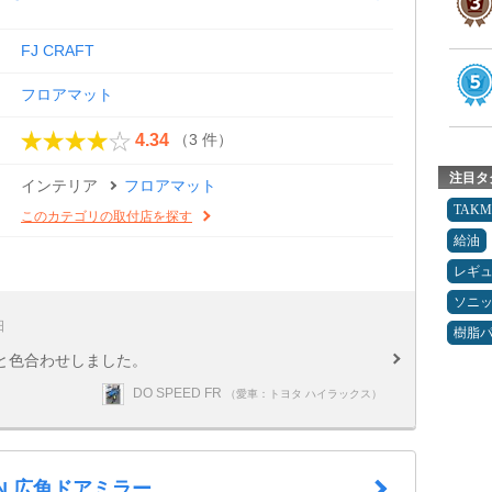
FJ CRAFT
フロアマット
（3 件）
4.34
注目タ
インテリア
フロアマット
TAK
このカテゴリの取付店を探す
給油
レギ
ソニ
日
樹脂
と色合わせしました。
DO SPEED FR
（愛車：トヨタ ハイラックス）
HN 広角ドアミラー