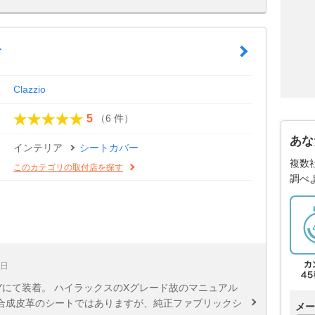
r
Clazzio
（6 件）
5
あな
インテリア
シートカバー
複数
このカテゴリの取付店を探す
調べ
1日
Yにて装着。 ハイラックスのXグレード故のマニュアル
合成皮革のシートではありますが、純正ファブリックシ
メー