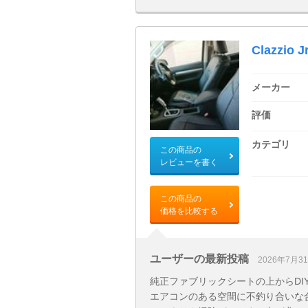
Clazzio J
メーカー
評価
カテゴリ
この商品の
レビューを書く
この商品の
価格を比較する
ユーザーの最新投稿
2026年7月3
純正ファブリックシートの上からDI
エアコンのある空間に不釣り合いな