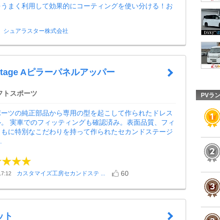
をうまく利用して効果的にコーティングを使い分ける！お
！
シュアラスター株式会社
 Stage Aピラーパネルアッパー
フトスポーツ
PVラ
ポーツの純正部品から専用の型を起こして作られたドレス
ル。 実車でのフィッティングも確認済み。表面品質、フィ
ともに特別なこだわりを持って作られたセカンドステージ
.
60
カスタマイズ工房セカンドステ ...
7:12
ット