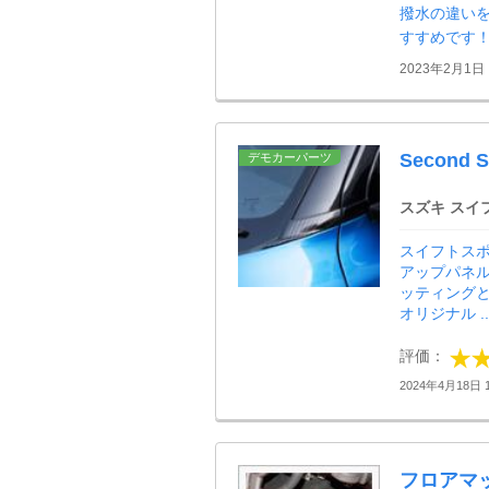
撥水の違い
すすめです
2023年2月1日
Second
デモカーパーツ
スズキ スイ
スイフトス
アップパネ
ッティング
オリジナル ..
評価：
2024年4月18日 1
フロアマ