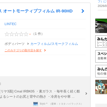
フ）に
2026/0
 オートモーティブフィルム IR-90HD
LINTEC
（1 件）
-
ボディパーツ
カーフィルム/スモークフィルム
このカテゴリの取付店を探す
日
[リヤ3面] Cmal IRBK05 ・素ガラス ・毎年長く続く酷
るシートのお尻と背中の熱さ ・冷房をやや寒 ...
toyo＊
（愛車：トヨタ ハイラックス）