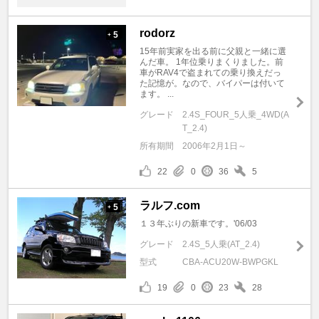
rodorz
5
+
15年前実家を出る前に父親と一緒に選
んだ車。 1年位乗りまくりました。前
車がRAV4で盗まれての乗り換えだっ
た記憶が。なので、バイパーは付いて
ます。 ...
グレード
2.4S_FOUR_5人乗_4WD(A
T_2.4)
所有期間
2006年2月1日～
22
0
36
5
ラルフ.com
5
+
１３年ぶりの新車です。'06/03
グレード
2.4S_5人乗(AT_2.4)
型式
CBA-ACU20W-BWPGKL
19
0
23
28