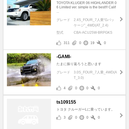
TOYOTA KLUGER 06 HIGHLANDER 0
6 Limited ver. simple is the best!!! Calif
...
グレード
2.4S_FOUR_7人乗“Gパッ
ケージ”_4WD(AT_2.4)
型式
CBA-ACU25W-BRPGKS
311
0
19
0
-GAMI-
たまに振り返ろうと思います
グレード
3.0S_FOUR_7人乗_4WD(A
T_3.0)
4
0
0
0
ts109155
トヨタ クルーガーLに乗っています。
3
0
0
0