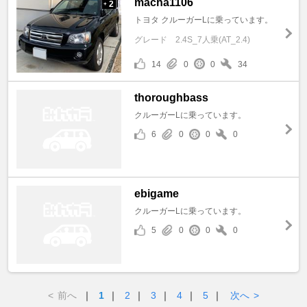
macha1106
2
+
トヨタ クルーガーLに乗っています。
グレード
2.4S_7人乗(AT_2.4)
14
0
0
34
thoroughbass
クルーガーLに乗っています。
6
0
0
0
ebigame
クルーガーLに乗っています。
5
0
0
0
<
前へ
｜
1
｜
2
｜
3
｜
4
｜
5
｜
次へ
>