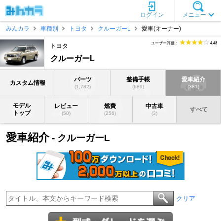
ログイン
メニュー
みんカラ
車種別
トヨタ
クルーガーL
愛車(オーナー)
ユーザー評価：
4.43
トヨタ
クルーガーL
パーツ
整備手帳
愛車紹介
カスタム情報
(1,782)
(689)
(381)
モデル
レビュー
燃費
中古車
すべて
トップ
(50)
(256)
(3)
愛車紹介
- クルーガーL
クリア