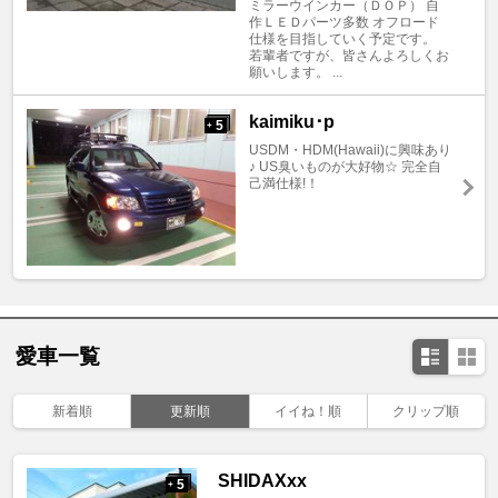
ミラーウインカー（ＤＯＰ） 自
作ＬＥＤパーツ多数 オフロード
仕様を目指していく予定です。
若輩者ですが、皆さんよろしくお
願いします。 ...
kaimiku･p
5
+
USDM・HDM(Hawaii)に興味あり
♪ US臭いものが大好物☆ 完全自
己満仕様!！
愛車一覧
新着順
更新順
イイね！順
クリップ順
SHIDAXxx
5
+