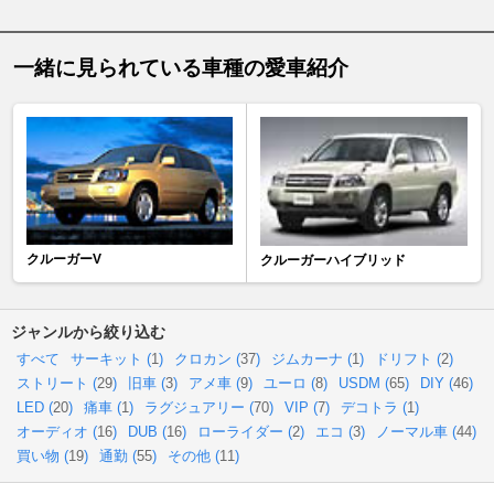
一緒に見られている車種の愛車紹介
クルーガーV
クルーガーハイブリッド
ジャンルから絞り込む
すべて
サーキット (
1
)
クロカン (
37
)
ジムカーナ (
1
)
ドリフト (
2
)
ストリート (
29
)
旧車 (
3
)
アメ車 (
9
)
ユーロ (
8
)
USDM (
65
)
DIY (
46
)
LED (
20
)
痛車 (
1
)
ラグジュアリー (
70
)
VIP (
7
)
デコトラ (
1
)
オーディオ (
16
)
DUB (
16
)
ローライダー (
2
)
エコ (
3
)
ノーマル車 (
44
)
買い物 (
19
)
通勤 (
55
)
その他 (
11
)