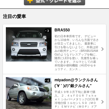
注目の愛車
BRA550
3
+
初の日本車所有です。 デビュー
から10余年、いろんな方面で古さ
が目立ってきました。 最新車に
引けを取らないように、外装は好
みの欧州チューン（BRABUS/AM
G)のようなドレスアップを軸に、
随所にLEDを使い、先進性を補っ
ていきます。 クルマとしての基
本性能や便利機能（HUDやセキ
ュリティ、エンス ...
miyadon@ランクルさん
4
+
(´∀｀)の"銀クルさん"
平成１９年３月下旬に新車で購
入。 ２．４ｓＦＯＵＲ ７ｓｈｅ
ｅｔ シルバーメタリック(1C0) 寒
冷地仕様 トルセンＬＳＤ（ＭＯ
Ｐ） ＥＭＶナビ（ＭＯＰ） ドア