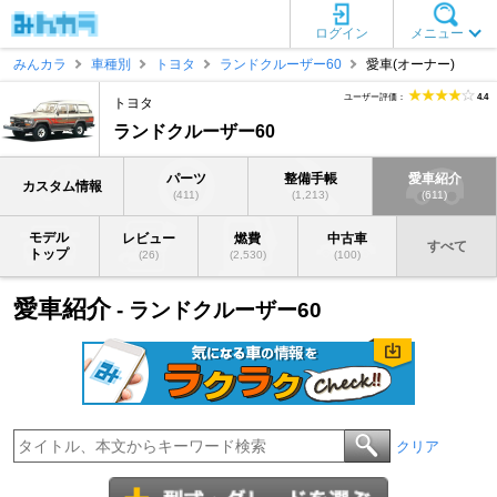
ログイン
メニュー
みんカラ
車種別
トヨタ
ランドクルーザー60
愛車(オーナー)
ユーザー評価：
4.4
トヨタ
ランドクルーザー60
パーツ
整備手帳
愛車紹介
カスタム情報
(411)
(1,213)
(611)
モデル
レビュー
燃費
中古車
すべて
トップ
(26)
(2,530)
(100)
愛車紹介
- ランドクルーザー60
クリア