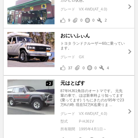
ガレヒロ状態。
グレード
VX 4WD(AT_4.0)
9
0
0
2
おにいふぃん
トヨタ ランドクルーザー60に乗ってい
ます。
グレード
GX
37
0
0
4
元はとばす
2
+
87年HJ61角目のオートマです。 元先
輩の車で、ほぼ新車時より知ってます
(乗ってます) うちにきたのが95年で23
万Kの時. 現在52万K迄乗りま ...
グレード
VX 4WD(AT_4.0)
型式
P-HJ61V
所有期間
1995年4月1日～