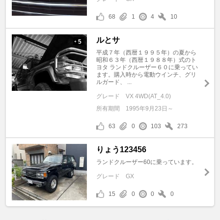
68
1
4
10
ルとサ
5
+
平成７年（西暦１９９５年）の夏から
昭和６３年（西暦１９８８年）式のト
ヨタ ランドクルーザー６０に乗ってい
ます。購入時から電動ウインチ、グリ
ルガード、 ...
グレード
VX 4WD(AT_4.0)
所有期間
1995年9月23日～
63
0
103
273
りょう123456
ランドクルーザー60に乗っています。
グレード
GX
15
0
0
0