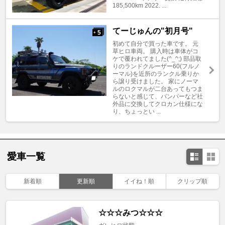
185,500km 2022. ...
てーじゅんの"初月号"
5
+
初めて自分で買った車です。 元
草ヒロ車両。 購入時は車体がコ
ケで覆われてました(^_^;) 部品取
りのランドクルーザー60(フルノ
ーマル)を近所のランクル乗りか
ら譲り受けました。 家にノーマ
ルのロクマルが二台あってもつま
らないと感じて、バンパーなど社
外品に交換してクロカン仕様にな
り、ちょっとい ...
愛車一覧
新着順
更新順
イイね！順
クリップ順
☆☆☆みつ☆☆☆