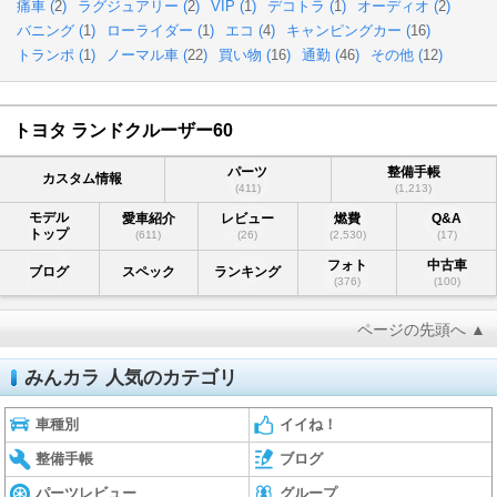
痛車 (
2
)
ラグジュアリー (
2
)
VIP (
1
)
デコトラ (
1
)
オーディオ (
2
)
バニング (
1
)
ローライダー (
1
)
エコ (
4
)
キャンピングカー (
16
)
トランポ (
1
)
ノーマル車 (
22
)
買い物 (
16
)
通勤 (
46
)
その他 (
12
)
トヨタ ランドクルーザー60
パーツ
整備手帳
カスタム情報
(411)
(1,213)
モデル
愛車紹介
レビュー
燃費
Q&A
トップ
(611)
(26)
(2,530)
(17)
フォト
中古車
ブログ
スペック
ランキング
(376)
(100)
ページの先頭へ ▲
みんカラ 人気のカテゴリ
車種別
イイね！
整備手帳
ブログ
パーツレビュー
グループ