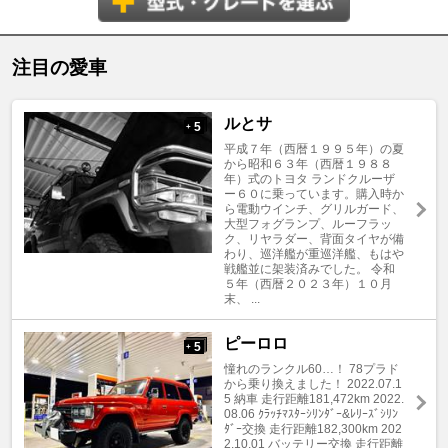
注目の愛車
ルとサ
5
+
平成７年（西暦１９９５年）の夏
から昭和６３年（西暦１９８８
年）式のトヨタ ランドクルーザ
ー６０に乗っています。購入時か
ら電動ウインチ、グリルガード、
大型フォグランプ、ルーフラッ
ク、リヤラダー、背面タイヤが備
わり、巡洋艦が重巡洋艦、もはや
戦艦並に架装済みでした。 令和
５年（西暦２０２３年）１０月
末、 ...
ピーロロ
5
+
憧れのランクル60…！ 78プラド
から乗り換えました！ 2022.07.1
5 納車 走行距離181,472km 2022.
08.06 ｸﾗｯﾁﾏｽﾀｰｼﾘﾝﾀﾞｰ&ﾚﾘｰｽﾞｼﾘﾝ
ﾀﾞｰ交換 走行距離182,300km 202
2.10.01 バッテリー交換 走行距離