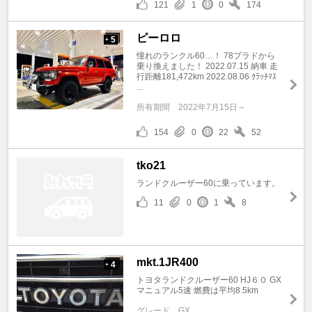
121
1
0
174
ピーロロ
5
+
憧れのランクル60…！ 78プラドから
乗り換えました！ 2022.07.15 納車 走
行距離181,472km 2022.08.06 ｸﾗｯﾁﾏｽ
...
所有期間
2022年7月15日～
154
0
22
52
tko21
ランドクルーザー60に乗っています。
11
0
1
8
mkt.1JR400
4
+
トヨタランドクルーザー60 HJ６０ GX
マニュアル5速 燃費は平均8.5km
グレード
GX