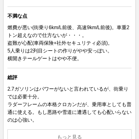
不満な点
燃費が悪い(街乗り6km/L前後、高速9km/L前後)。車重2
トン超えなので仕方ないが・・・。
盗難が心配(車両保険+社外セキュリティ必須)。
5人乗りは2列目シートの作りがやや安っぽい。
横開きテールゲートはやや不便。
総評
2.7ガソリンはパワーがないと言われているが、街乗り
では必要十分。
ラダーフレームの本格クロカンだが、乗用車としても普
通に使える。もし悪路や雪道に遭遇しても心配いらない
のは心強い。
もっと見る