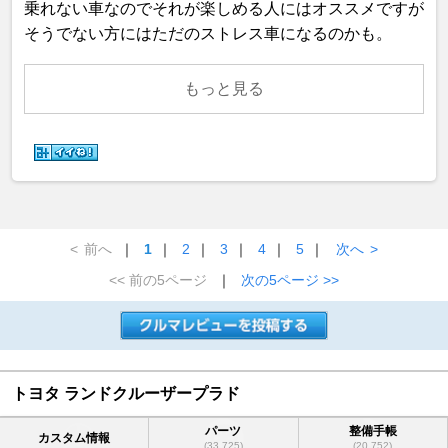
乗れない車なのでそれが楽しめる人にはオススメですが
そうでない方にはただのストレス車になるのかも。
もっと見る
<
前へ
｜
1
｜
2
｜
3
｜
4
｜
5
｜
次へ
>
<< 前の5ページ
｜
次の5ページ >>
トヨタ ランドクルーザープラド
パーツ
整備手帳
カスタム情報
(33,725)
(20,752)