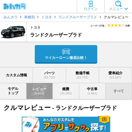
ログイン
メニュー
みんカラ
車種別
トヨタ
ランドクルーザープラド
クルマレビュー
ユーザー評価：
4.45
トヨタ
ランドクルーザープラド
マイカーローン徹底比較！
パーツ
整備手帳
愛車紹介
カスタム情報
(33,725)
(20,752)
(13,667)
モデル
レビュー
燃費
中古車
すべて
トップ
(1,610)
(32,162)
(1,881)
クルマレビュー
- ランドクルーザープラド