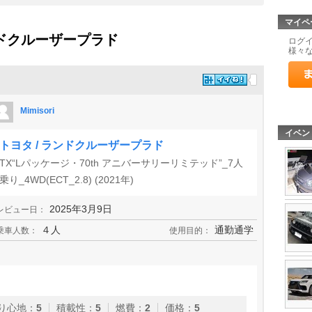
マイペ
ンドクルーザープラド
ログ
様々
Mimisori
イベン
トヨタ / ランドクルーザープラド
TX“Lパッケージ・70th アニバーサリーリミテッド”_7人
乗り_4WD(ECT_2.8) (2021年)
2025年3月9日
レビュー日：
４人
通勤通学
乗車人数：
使用目的：
り心地
：
5
積載性
：
5
燃費
：
2
価格
：
5