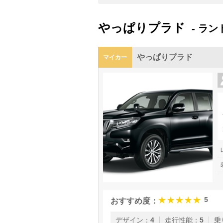
やっぱりプラド
- ラ
やっぱりプラド
マイカー
5
おすすめ度：
デザイン
：
4
走行性能
：
5
乗