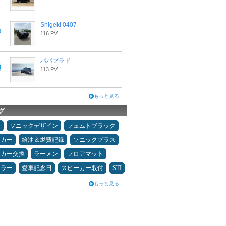
Shigeki 0407
116 PV
パパプラド
113 PV
もっと見る
グ
タ
ソニックデザイン
フェムトブラック
ーカー
給油＆燃費記録
ソニックプラス
ーカー交換
ラーメン
フロアマット
ュラー
愛車記念日
スピーカー取付
STI
もっと見る