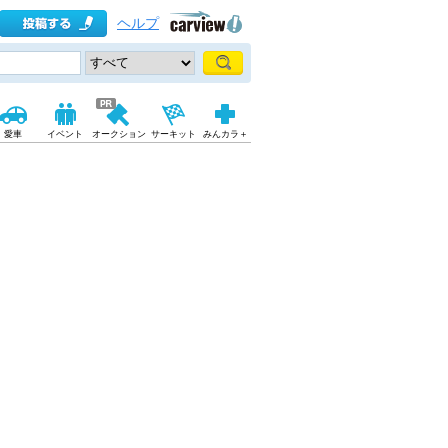
ヘルプ
愛車
イベント
オークション
サーキット
みんカラ＋