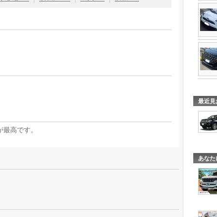
。
最近見
が最高です。
あなた