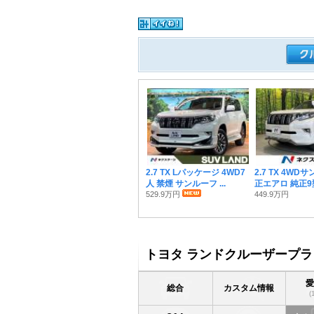
2.7 TX Lパッケージ 4WD7
2.7 TX 4WD
人 禁煙 サンルーフ ...
正エアロ 純正
529.9万円
449.9万円
トヨタ ランドクルーザープラ
総合
カスタム情報
(