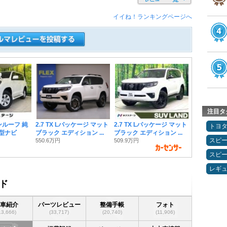
イイね！ランキングページへ
注目タ
サンルーフ 純
2.7 TX Lパッケージ マット
2.7 TX Lパッケージ マット
トヨ
9型ナビ
ブラック エディション ...
ブラック エディション ...
スピ
550.6万円
509.9万円
スピ
レギ
ド
愛車紹介
パーツレビュー
整備手帳
フォト
13,666)
(33,717)
(20,740)
(11,906)