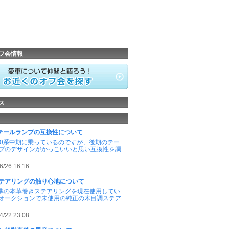
フ会情報
ス
系テールランプの互換性について
50系中期に乗っているのですが、後期のテー
プのデザインがかっこいいと思い互換性を調
6/26 16:16
テアリングの触り心地について
標準の本革巻きステアリングを現在使用してい
オークションで未使用の純正の木目調ステア
4/22 23:08