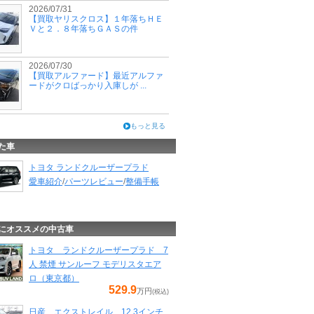
2026/07/31
【買取ヤリスクロス】１年落ちＨＥ
Ｖと２．８年落ちＧＡＳの件
2026/07/30
【買取アルファード】最近アルファ
ードがクロばっかり入庫しが ...
もっと見る
た車
トヨタ ランドクルーザープラド
愛車紹介
/
パーツレビュー
/
整備手帳
にオススメの中古車
トヨタ ランドクルーザープラド 7
人 禁煙 サンルーフ モデリスタエア
ロ（東京都）
529.9
万円
(税込)
日産 エクストレイル 12.3インチ