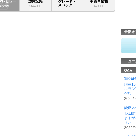
マレビュー
燃費記録
中古車情報
グレード・
スペック
(1,609)
(32,134)
(1,844)
最新オ
ニュー
Q&A
150
現在1
ルラン
べた ...
2026/0
純正ス
TXL
ますが
リン ...
2026/0