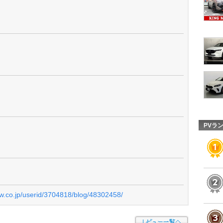
PVラ
ew.co.jp/userid/3704818/blog/48302458/