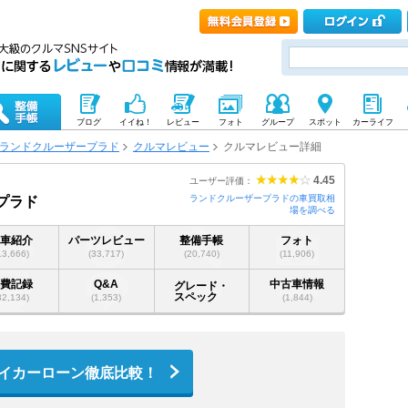
ブログ
イイね！
レビュー
フォト
グループ
スポット
カーライフ
ランドクルーザープラド
クルマレビュー
クルマレビュー詳細
4.45
ユーザー評価：
ランドクルーザープラドの車買取相
プラド
場を調べる
愛車紹介
パーツレビュー
整備手帳
フォト
13,666)
(33,717)
(20,740)
(11,906)
燃費記録
Q&A
中古車情報
グレード・
スペック
32,134)
(1,353)
(1,844)
イカーローン徹底比較！