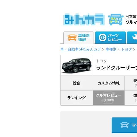
車・自動車SNSみんカラ
車種別
トヨタ
トヨタ
ランドクルーザー
総合
カスタム情報
(
クルマレビュー
ランキング
(1,609)
(
マ