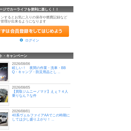
ージでカーライフを便利に楽しく！！
インするとお気に入りの保存や燃費記録など
な管理が出来るようになります
ログイン
ト・キャンペーン
2026/08/06
眩しい！ 夜間の作業・洗車・BB
Q・キャンプ・防災用品とし ...
2026/08/05
【買取ジムニーノマド】えぇ？４人
乗りなん？な件
2026/08/01
40系ヴェルファイアAAでこの時期に
しては少し盛り上がり！ ...