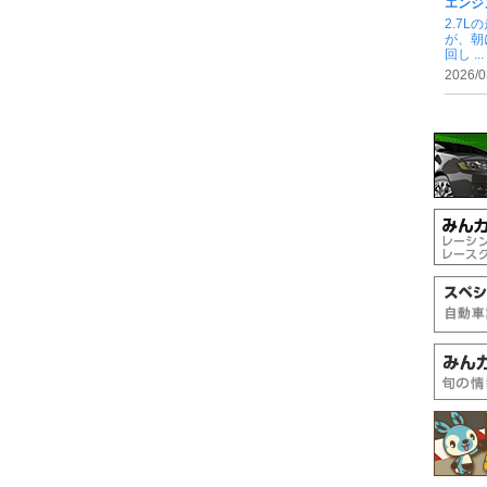
エンジ
2.7
が、朝
回し ...
2026/0