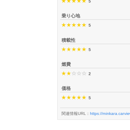
5
乗り心地
5
積載性
5
燃費
2
価格
5
関連情報URL：
https://minkara.carvi