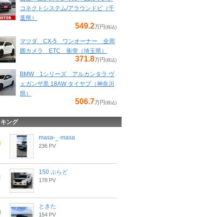
コネクトシステム/アラウンドビ（千
葉県）
549.2
万円
(税込)
マツダ CX-5 ワンオーナー 全周
囲カメラ ETC 衝突（埼玉県）
371.8
万円
(税込)
BMW 1シリーズ アルカンタラ ヴ
ェガンザ黒 18AW タイヤプ（神奈川
県）
506.7
万円
(税込)
ンキング
masa-_-masa
236 PV
150 ぷらど
178 PV
ときた
154 PV