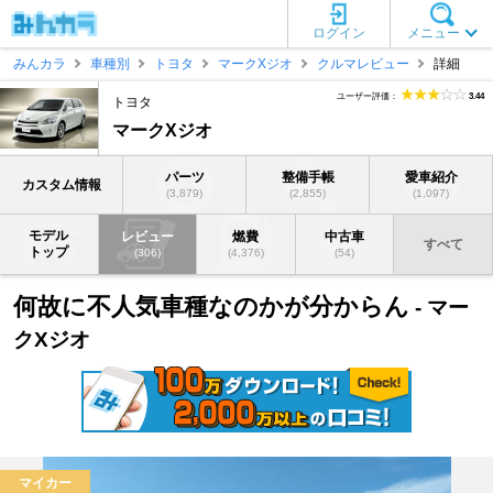
ログイン
メニュー
みんカラ
車種別
トヨタ
マークXジオ
クルマレビュー
詳細
ユーザー評価：
3.44
トヨタ
マークXジオ
パーツ
整備手帳
愛車紹介
カスタム情報
(3,879)
(2,855)
(1,097)
モデル
レビュー
燃費
中古車
すべて
トップ
(306)
(4,376)
(54)
何故に不人気車種なのかが分からん
- マー
クXジオ
マイカー