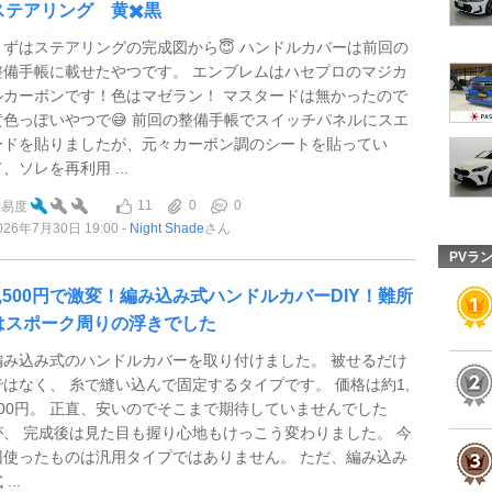
ステアリング 黄✖️黒
まずはステアリングの完成図から😇 ハンドルカバーは前回の
整備手帳に載せたやつです。 エンブレムはハセプロのマジカ
ルカーボンです！色はマゼラン！ マスタードは無かったので
黄色っぽいやつで😅 前回の整備手帳でスイッチパネルにスエ
ードを貼りましたが、元々カーボン調のシートを貼ってい
、ソレを再利用 ...
11
0
0
難易度
026年7月30日 19:00
Night Shade
さん
PVラ
1,500円で激変！編み込み式ハンドルカバーDIY！難所
はスポーク周りの浮きでした
編み込み式のハンドルカバーを取り付けました。 被せるだけ
ではなく、 糸で縫い込んで固定するタイプです。 価格は約1,
500円。 正直、安いのでそこまで期待していませんでした
が、 完成後は見た目も握り心地もけっこう変わりました。 今
回使ったものは汎用タイプではありません。 ただ、編み込み
 ...