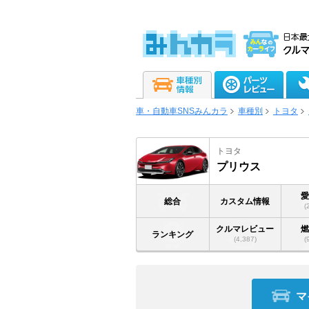
車・自動車SNSみんカラ
車種別
トヨタ
トヨタ
プリウス
総合
カスタム情報
(
クルマレビュー
ランキング
(4,387)
(
マ