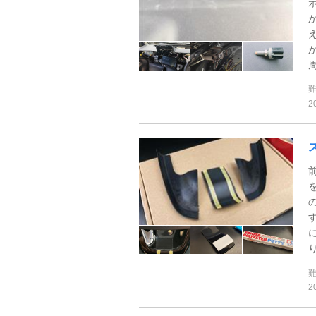
2
り
2