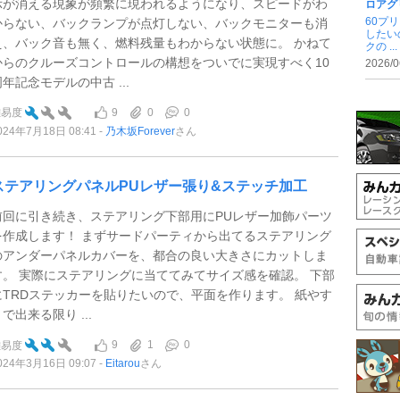
示が消える現象が頻繁に現われるようになり、スピードがわ
ロアグ
60プ
からない、バックランプが点灯しない、バックモニターも消
したい
え、バック音も無く、燃料残量もわからない状態に。 かねて
クの ...
からのクルーズコントロールの構想をついでに実現すべく10
2026/0
周年記念モデルの中古 ...
9
0
0
難易度
024年7月18日 08:41
乃木坂Forever
さん
ステアリングパネルPUレザー張り&ステッチ加工
前回に引き続き、ステアリング下部用にPUレザー加飾パーツ
を作成します！ まずサードパーティから出てるステアリング
のアンダーパネルカバーを、都合の良い大きさにカットしま
す。 実際にステアリングに当ててみてサイズ感を確認。 下部
にTRDステッカーを貼りたいので、平面を作ります。 紙やす
で出来る限り ...
9
1
0
難易度
024年3月16日 09:07
Eitarou
さん