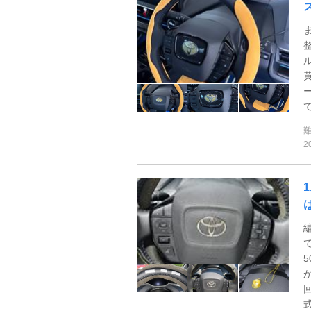
て
2
式