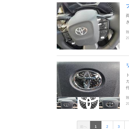
2
2
前へ
1
2
3