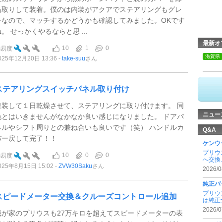
品取りして装着。僕のは内装がアクアでステアリングもグレ
ーなので、マッチするかどうかも確認してみました。OKです
ね。 せっかくやるならと思 ...
最新オ
10
1
0
難易度
滋賀県
025年12月20日 13:36
take-suu
さん
ステアリングスイッチパネル取り付け
塗装して１日乾燥させて、ステアリングに取り付けます。 同
ニュー
色とはいきませんがなかなか良い感じになりました。 ドアパ
ネルやシフト周りとの兼ね合いも良いです（笑） ハンドルカ
Q&A
バー戻して完了！！
ケンウ
プリウス
10
0
0
難易度
へ交換
025年8月15日 15:02
ZVW30Saku
さん
2026/0
純正バ
プリウ
スピードメーター交換＆クルーズコントロール追加
は純正
2026/0
我が家のプリウスも27万キロを超えてスピードメーターの表