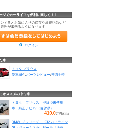
ージでカーライフを便利に楽しく！！
インするとお気に入りの保存や燃費記録など
な管理が出来るようになります
ログイン
た車
トヨタ プリウス
愛車紹介
/
パーツレビュー
/
整備手帳
にオススメの中古車
トヨタ プリウス 登録済未使用
車 純正ナビTV（佐賀県）
410.0
万円
(税込)
BMW 3シリーズ LCI2 ハイライン
Pkg ヴァーネスカレザーモ（神奈川