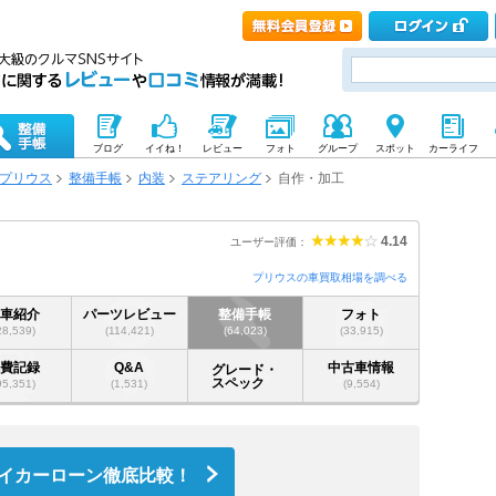
ブログ
イイね！
レビュー
フォト
グループ
スポット
カーライフ
プリウス
整備手帳
内装
ステアリング
自作・加工
4.14
ユーザー評価：
プリウスの車買取相場を調べる
愛車紹介
パーツレビュー
整備手帳
フォト
28,539)
(114,421)
(64,023)
(33,915)
燃費記録
Q&A
中古車情報
グレード・
スペック
95,351)
(1,531)
(9,554)
イカーローン徹底比較！