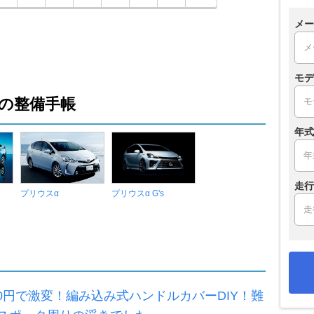
メー
モデ
の整備手帳
年式
走行
プリウスα
プリウスα G's
500円で激変！編み込み式ハンドルカバーDIY！難