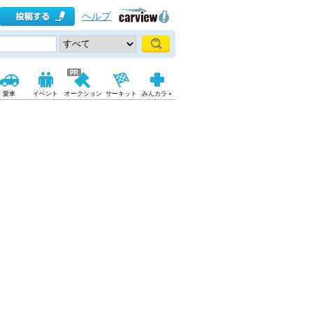
ヘルプ
愛車
イベント
オークション
サーキット
みんカラ＋