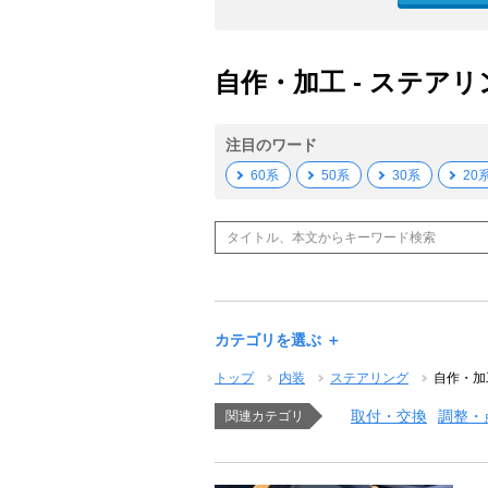
自作・加工 - ステアリ
注目のワード
60系
50系
30系
20
カテゴリを選ぶ ＋
トップ
内装
ステアリング
自作・加
取付・交換
調整・
関連カテゴリ