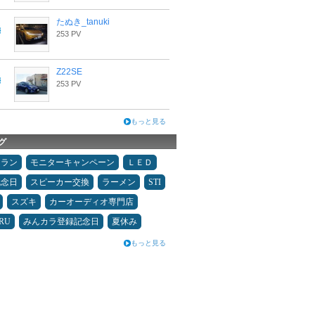
たぬき_tanuki
253 PV
Z22SE
253 PV
もっと見る
グ
ュラン
モニターキャンペーン
ＬＥＤ
記念日
スピーカー交換
ラーメン
STI
スズキ
カーオーディオ専門店
RU
みんカラ登録記念日
夏休み
もっと見る