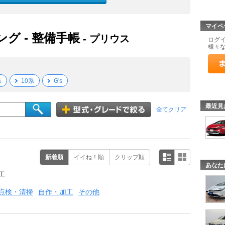
マイペ
ング - 整備手帳
- プリウス
ログ
様々
系
10系
G's
最近見
全てクリア
新着順
イイね！順
クリップ順
あなた
工
点検・清掃
自作・加工
その他