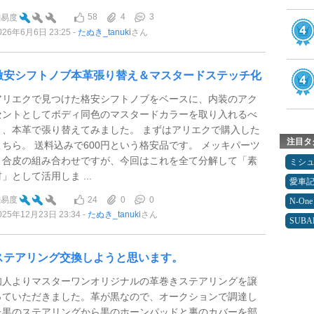
58
4
3
難易度
026年6月6日 23:25
たぬき_tanuki
さん
激安シフトノブ本革張り替え＆マスタードステッチ化
アリエクで見つけた格安シフトノブをベースに、内装のアク
セントとしてボディ同色のマスタードカラーを取り入れるべ
く、本革で張り替えてみました。 まずはアリエクで購入した
注目タ
こちら。 送料込みで600円という格安品です。 メッキパーツ
と合皮の組み合わせですが、今回はこれを全て分解して「素
ミシ
」として活用しま ...
愛車
24
0
0
難易度
N-One
025年12月23日 23:34
たぬき_tanuki
さん
SUBA
ステアリング交換しようと思います。
知人よりマスターワンオリジナルの革巻きステアリングを譲
っていただきました。革が黒なので、オークションで調達し
た黒のステアリングから黒のホーンパッドと裏のカバーを部