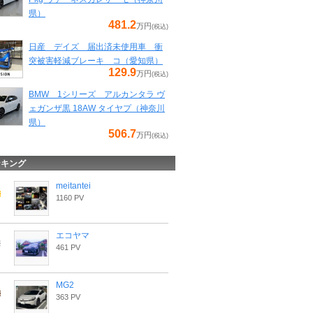
県）
481.2
万円
(税込)
日産 デイズ 届出済未使用車 衝
突被害軽減ブレーキ コ（愛知県）
129.9
万円
(税込)
BMW 1シリーズ アルカンタラ ヴ
ェガンザ黒 18AW タイヤプ（神奈川
県）
506.7
万円
(税込)
ンキング
meitantei
1160 PV
エコヤマ
461 PV
MG2
363 PV