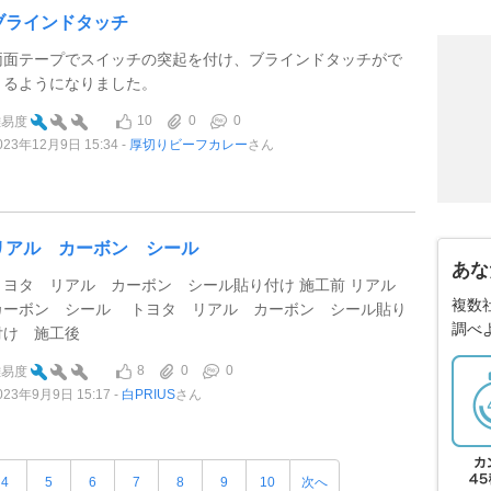
ブラインドタッチ
両面テープでスイッチの突起を付け、ブラインドタッチがで
きるようになりました。
10
0
0
難易度
023年12月9日 15:34
厚切りビーフカレー
さん
リアル カーボン シール
あな
トヨタ リアル カーボン シール貼り付け 施工前 リアル
複数
カーボン シール トヨタ リアル カーボン シール貼り
調べ
付け 施工後
8
0
0
難易度
023年9月9日 15:17
白PRIUS
さん
4
5
6
7
8
9
10
次へ