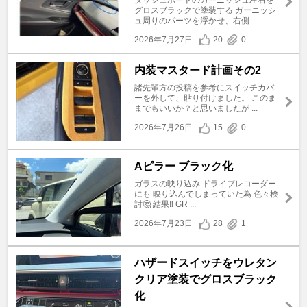
グロスブラックで塗装する ガーニッシ
ュ周りのパーツを浮かせ、右側 ...
2026年7月27日
20
0
内装マスタード計画その2
諸先輩方の投稿を参考にスイッチカバ
ーを外して、貼り付けました。 このま
までもいいか？と思いましたが ...
2026年7月26日
15
0
Aピラー ブラック化
ガラスの映り込み ドライブレコーダー
にも 映り込んでしまっていた為 色々検
討🤔 結果‼️ GR ...
2026年7月23日
28
1
ハザードスイッチをウレタン
クリア塗装でグロスブラック
化