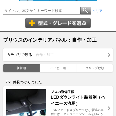
クリア
プリウスのインテリアパネル：自作・加工
カテゴリで絞る
自作・加工
新着順
イイね！順
クリップ数順
761
件見つかりました
プロの整備手帳
LEDダウンライト装着例（ハ
イエース流用）
アルファードやプリウスなど最近の車
種には、センターコンソ－ルをほのか