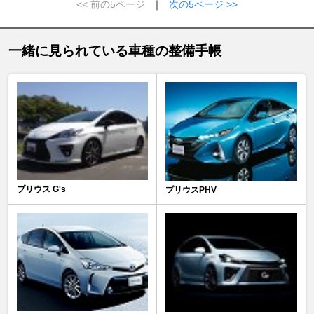
<< 前の5ページ
｜
次の5ページ >>
一緒に見られている車種の整備手帳
プリウス G's
プリウスPHV