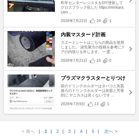
昨年センターレジスタをDIY塗装して
グロスブラック化した https://minkara.
carv ...
2026年7月22日
26
1
内装マスタード計画
スエードシートはこちらの商品を使用
しました。 諸先輩方の投稿を参考にド
アの内張りを外します。 一度 ...
2026年7月21日
18
0
プラズマクラスターとりつけ
前のドリンクホルダーはタバコと灰皿
後ろのドリンクホルダーは灰皿と芳香
剤に ヤニカスは良くないです ...
2026年7月9日
13
1
<
前へ
｜
1
｜
2
｜
3
｜
4
｜
5
｜
次へ
>