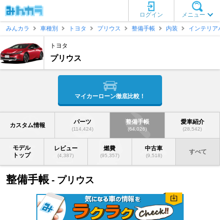
ログイン
メニュー
みんカラ
車種別
トヨタ
プリウス
整備手帳
内装
インテリア
トヨタ
プリウス
マイカーローン徹底比較！
パーツ
整備手帳
愛車紹介
カスタム情報
(114,424)
(64,026)
(28,542)
モデル
レビュー
燃費
中古車
すべて
トップ
(4,387)
(95,357)
(9,518)
整備手帳
- プリウス