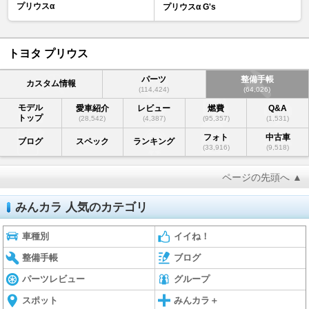
プリウスα
プリウスα G's
トヨタ プリウス
パーツ
整備手帳
カスタム情報
(114,424)
(64,026)
モデル
愛車紹介
レビュー
燃費
Q&A
トップ
(28,542)
(4,387)
(95,357)
(1,531)
フォト
中古車
ブログ
スペック
ランキング
(33,916)
(9,518)
ページの先頭へ ▲
みんカラ 人気のカテゴリ
車種別
イイね！
整備手帳
ブログ
パーツレビュー
グループ
スポット
みんカラ＋