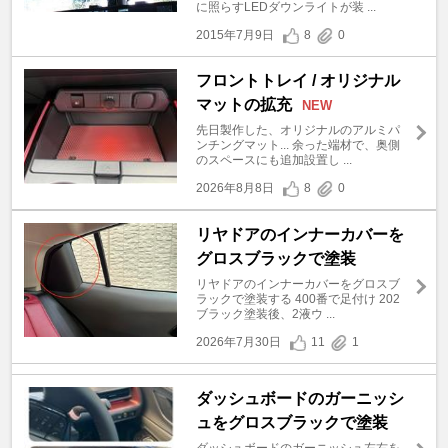
に照らすLEDダウンライトが装 ...
2015年7月9日
8
0
フロントトレイ / オリジナル
マットの拡充
NEW
先日製作した、オリジナルのアルミパ
ンチングマット... 余った端材で、奥側
のスペースにも追加設置し ...
2026年8月8日
8
0
リヤドアのインナーカバーを
グロスブラックで塗装
リヤドアのインナーカバーをグロスブ
ラックで塗装する 400番で足付け 202
ブラック塗装後、2液ウ ...
2026年7月30日
11
1
ダッシュボードのガーニッシ
ュをグロスブラックで塗装
ダッシュボードのガーニッシュ左右を