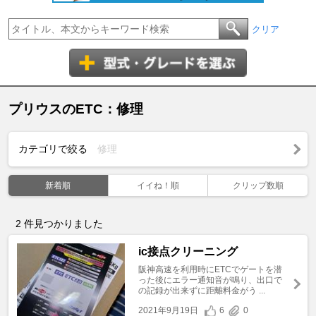
クリア
プリウスのETC：修理
カテゴリで絞る
修理
新着順
イイね！順
クリップ数順
2
件見つかりました
ic接点クリーニング
阪神高速を利用時にETCでゲートを潜
った後にエラー通知音が鳴り、出口で
の記録が出来ずに距離料金がう ...
2021年9月19日
6
0