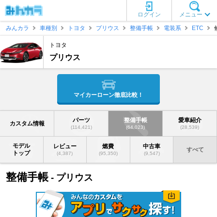
ログイン
メニュー
みんカラ
車種別
トヨタ
プリウス
整備手帳
電装系
ETC
トヨタ
プリウス
マイカーローン徹底比較！
パーツ
整備手帳
愛車紹介
カスタム情報
(114,421)
(64,023)
(28,539)
モデル
レビュー
燃費
中古車
すべて
トップ
(4,387)
(95,350)
(9,547)
整備手帳
- プリウス