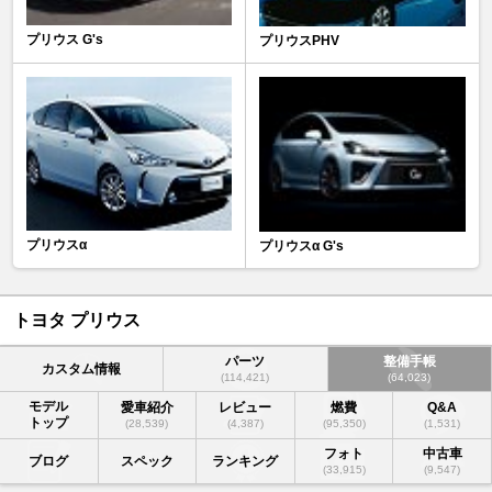
プリウス G's
プリウスPHV
プリウスα
プリウスα G's
トヨタ プリウス
パーツ
整備手帳
カスタム情報
(114,421)
(64,023)
モデル
愛車紹介
レビュー
燃費
Q&A
トップ
(28,539)
(4,387)
(95,350)
(1,531)
フォト
中古車
ブログ
スペック
ランキング
(33,915)
(9,547)