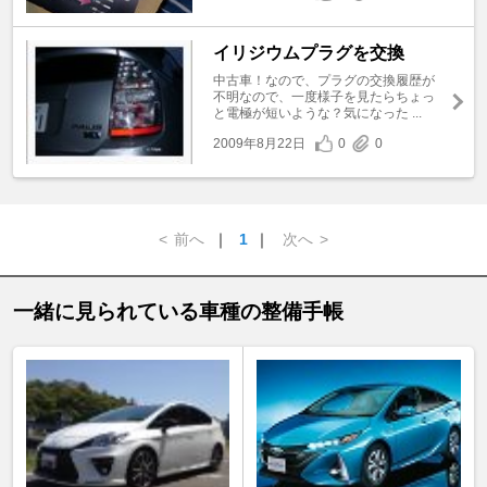
イリジウムプラグを交換
中古車！なので、プラグの交換履歴が
不明なので、一度様子を見たらちょっ
と電極が短いような？気になった ...
2009年8月22日
0
0
<
前へ
｜
1
｜
次へ
>
一緒に見られている車種の整備手帳