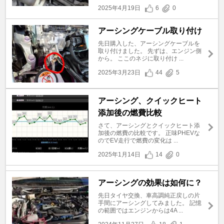
2025年4月19日
6
0
アーシングケーブル取り付け
先日購入した、アーシングケーブルを
取り付けました。 先ずは、エンジン側
から。 ここのネジに取り付け ...
2025年3月23日
44
5
アーシング、クイックヒート
添加後の燃費比較
さて、アーシングとクイックヒート添
加後の燃費の比較です。 正味PHEVな
のでEV走行で燃費の変化は ...
2025年1月14日
14
0
アーシングの効果は如何に？
先日タイヤ交換、車高調純正戻しの片
手間にアーシングしてみました。 記憶
の範囲ではエンジンからは4A ...