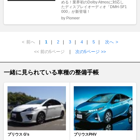
める！業界初のDolby Atmosに対応し
たディスプレイオーディオ「DMH-SF1
000」が新登場！
by Pioneer
<
前へ
｜
1
｜
2
｜
3
｜
4
｜
5
｜
次へ
>
<< 前の5ページ
｜
次の5ページ >>
一緒に見られている車種の整備手帳
プリウス G's
プリウスPHV