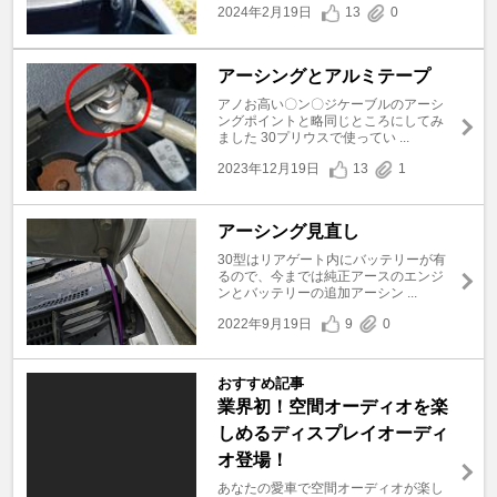
2024年2月19日
13
0
アーシングとアルミテープ
アノお高い〇ン〇ジケーブルのアーシ
ングポイントと略同じところにしてみ
ました 30プリウスで使ってい ...
2023年12月19日
13
1
アーシング見直し
30型はリアゲート内にバッテリーが有
るので、今までは純正アースのエンジ
ンとバッテリーの追加アーシン ...
2022年9月19日
9
0
おすすめ記事
業界初！空間オーディオを楽
しめるディスプレイオーディ
オ登場！
あなたの愛車で空間オーディオが楽し