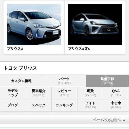
プリウスα
プリウスα G's
トヨタ プリウス
パーツ
整備手帳
カスタム情報
(114,426)
(64,033)
モデル
愛車紹介
レビュー
燃費
Q&A
トップ
(28,541)
(4,387)
(95,362)
(1,531)
フォト
中古車
ブログ
スペック
ランキング
(33,915)
(9,564)
ページの先頭へ ▲