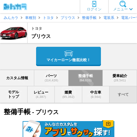
ログイン
メニュー
みんカラ
車種別
トヨタ
プリウス
整備手帳
電装系
電装パー
トヨタ
プリウス
マイカーローン徹底比較！
パーツ
整備手帳
愛車紹介
カスタム情報
(114,426)
(64,033)
(28,541)
モデル
レビュー
燃費
中古車
すべて
トップ
(4,387)
(95,362)
(9,564)
整備手帳
- プリウス