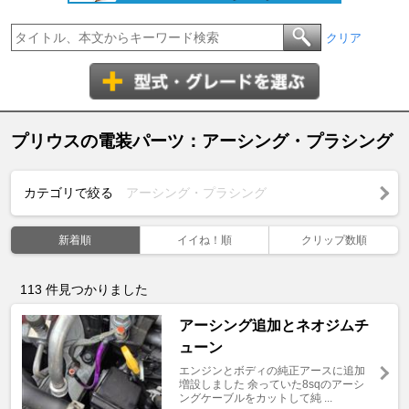
クリア
プリウスの電装パーツ：アーシング・プラシング
カテゴリで絞る
アーシング・プラシング
新着順
イイね！順
クリップ数順
113
件見つかりました
アーシング追加とネオジムチ
ューン
エンジンとボディの純正アースに追加
増設しました 余っていた8sqのアーシ
ングケーブルをカットして純 ...