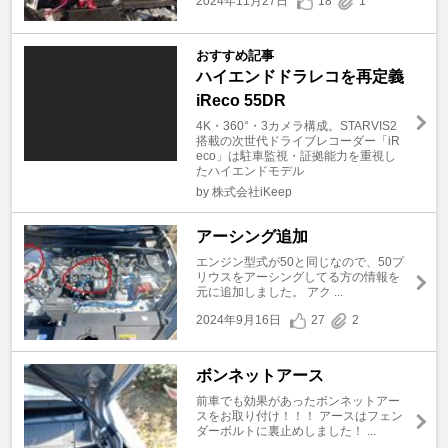
2024年11月27日
18
1
おすすめ記事
ハイエンドドラレコを再定義
iReco 55DR
4K・360°・3カメラ構成。STARVIS2
搭載の次世代ドライブレコーダー「iR
eco」は駐車監視・証拠能力を重視し
たハイエンドモデル
by 株式会社iKeep
アーシング追加
エンジン型式が50と同じなので、50プ
リウスをアーシングしてる方の情報を
元に追加しました。 アク ...
2024年9月16日
27
2
ボンネットアース
前車でも効果があったボンネットアー
スをお取り付け！！！ アースはフェン
ダーボルトに裏止めしました！ ...