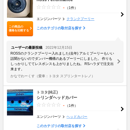
-
（1件）
エンジンパーツ
クランクプーリー
この商品の
このカテゴリの取付店を探す
価格を比較する
ユーザーの最新投稿
2022年12月15日
ROSSのクランクプーリー入れました(去年) アルミプーリーもいい
話聞かないのでダンパー機構のあるプーリーにしました。 作りも
しっかりしててレスポンスも上がりましたね。 RSハラダで注文出
来ます。
かなでわーくす
（愛車：トヨタ スプリンタートレノ）
トヨタ(純正)
シリンダヘッドカバー
-
（1件）
エンジンパーツ
ヘッドカバー
このカテゴリの取付店を探す