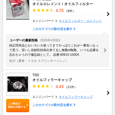
オイルエレメント / オイルフィルター
4.75
（8件）
エンジンパーツ
オイルフィルター・エレメント
このカテゴリの取付店を探す
ユーザーの最新投稿
2026年4月8日
純正同等品とかいろいろ使ってきてやっぱりこれが一番良いなっ
て思う。安いし信頼性担保出来てるし無難of無難。 いつも品番を
忘れちゃうので備忘録として。 品番:90915-10004
桂川
（愛車：トヨタ スプリンタートレノ）
TRD
オイルフィラーキャップ
4.43
（21件）
エンジンパーツ
オイルフィラーキャップ
この商品の
このカテゴリの取付店を探す
価格を比較する