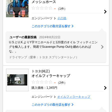
メッシュホース
-
（1件）
エンジンパーツ
その他
このカテゴリの取付店を探す
ユーザーの最新投稿
2024年8月22日
U.S.とU.K.よりY字マニホールドと120度のオイル フィッティニン
グを輸入します。簡易でScavenge Pump Outを纏められれば
な。。
ドライサンプ
（愛車：トヨタ スプリンタートレノ）
トヨタ(純正)
オイルフィラーキャップ
-
（2件）
購入価格：1,345円
エンジンパーツ
オイルフィラーキャップ
このカテゴリの取付店を探す