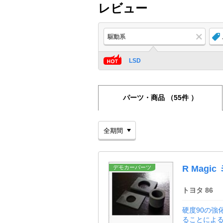
レビュー
駆動系
LSD
パーツ・商品
（55件 ）
R Mag
デモカーパーツ
トヨタ 86
硬度90の強
ることによる