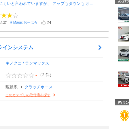
あなた
にくいと言われていますが、 アップもダウンも明 ...
24
R Magic おーはら
4:27
ラインシステム
キノクニ / ランマックス
（2 件）
-
駆動系
クラッチホース
このカテゴリの取付店を探す
PVラ