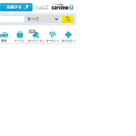
ヘルプ
愛車
イベント
オークション
サーキット
みんカラ＋