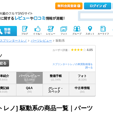
ブログ
イイね！
レビュー
フォト
グループ
スポット
カーライフ
スプリンタートレノ
パーツレビュー
駆動系
4.05
ユーザー評価：
ノ
スプリンタートレノの車買取相場を
調べる
愛車紹介
パーツレビュー
整備手帳
フォト
(5,843)
(12,330)
(11,549)
(8,326)
燃費記録
Q&A
中古車情報
グレード・
スペック
(9,019)
(56)
(34)
トレノ] 駆動系の商品一覧｜パーツ