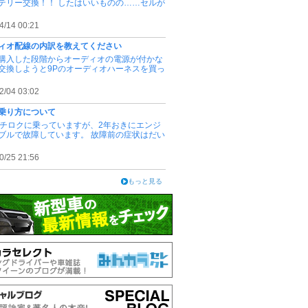
テリー交換！！ したはいいものの……セルが
4/14 00:21
ィオ配線の内訳を教えてください
購入した段階からオーディオの電源が付かな
交換しようと9Pのオーディオハーネスを買っ
2/04 03:02
乗り方について
ハチロクに乗っていますが、2年おきにエンジ
ブルで故障しています。 故障前の症状はだい
0/25 21:56
もっと見る