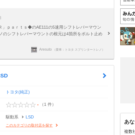
日
」ｐａｒｔｓ◆のAE111の5速用シフトレバーマウン
トレノのシフトレバーマウントの根元は4箇所をボルト止め
Aresuto
（愛車：トヨタ スプリンタートレノ）
SD
トヨタ(純正)
（1 件）
-
駆動系
LSD
あな
このカテゴリの取付店を探す
複数