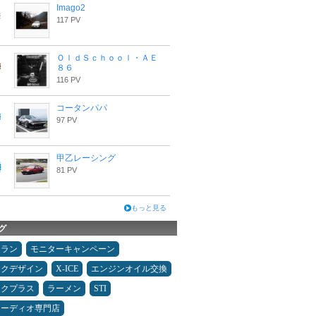
Imago2
117 PV
ＯｌｄＳｃｈｏｏｌ・ＡＥ
８６
116 PV
コータンパパ
97 PV
甲乙レーシング
81 PV
もっと見る
グ
ュラン
モニターキャンペーン
ックデザイン
X-ICE
エンジンオイル交換
ックプラス
ラーメン
STI
オーディオ専門店