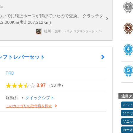
8日
ついでに純正ホースが錆びていたので交換。 クラッチタ
00Km(実走207,212Km)
桂川
（愛車：トヨタ スプリンタートレノ）
シフトレバーセット
TRD
（33 件）
3.97
注目タ
駆動系
クイックシフト
ミシ
このカテゴリの取付店を探す
ソニ
ソニ
カー