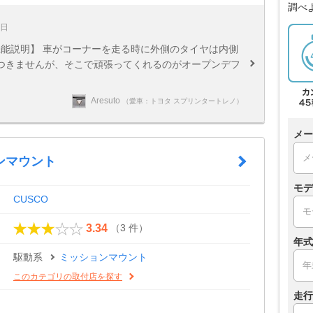
調べ
6日
【機能説明】 車がコーナーを走る時に外側のタイヤは内側
つきませんが、そこで頑張ってくれるのがオープンデフ
Aresuto
（愛車：トヨタ スプリンタートレノ）
メー
ンマウント
モデ
CUSCO
（3 件）
3.34
年式
駆動系
ミッションマウント
このカテゴリの取付店を探す
走行