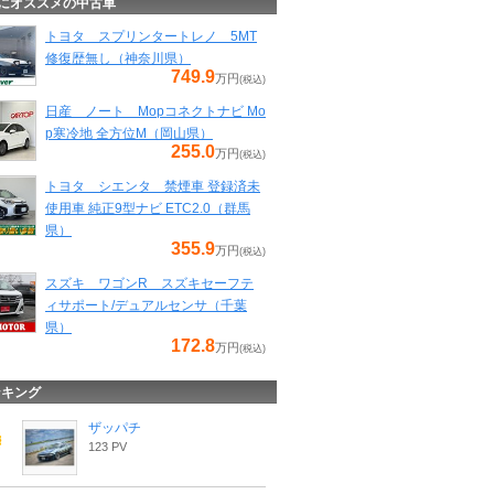
にオススメの中古車
トヨタ スプリンタートレノ 5MT
修復歴無し（神奈川県）
749.9
万円
(税込)
日産 ノート Mopコネクトナビ Mo
p寒冷地 全方位M（岡山県）
255.0
万円
(税込)
トヨタ シエンタ 禁煙車 登録済未
使用車 純正9型ナビ ETC2.0（群馬
県）
355.9
万円
(税込)
スズキ ワゴンR スズキセーフテ
ィサポート/デュアルセンサ（千葉
県）
172.8
万円
(税込)
ンキング
ザッパチ
123 PV