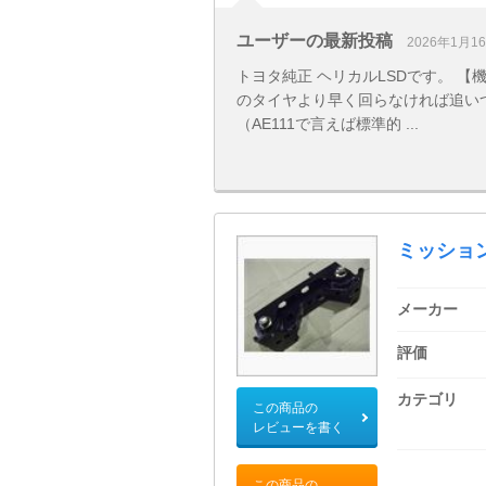
ユーザーの最新投稿
2026年1月1
トヨタ純正 ヘリカルLSDです。 
のタイヤより早く回らなければ追い
（AE111で言えば標準的 ...
ミッショ
メーカー
評価
カテゴリ
この商品の
レビューを書く
この商品の