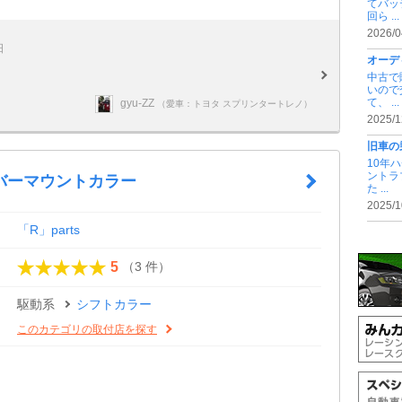
てバッ
回ら ...
2026/0
日
オーデ
中古で
いので
て、 ...
gyu-ZZ
（愛車：トヨタ スプリンタートレノ）
2025/1
旧車の
10年
ントラ
バーマウントカラー
た ...
2025/1
「R」parts
（3 件）
5
駆動系
シフトカラー
このカテゴリの取付店を探す