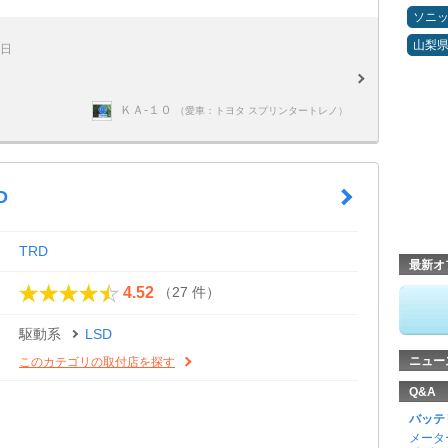
ソニ
山梨
8日
ＫＡ-１０
（愛車：トヨタ スプリンタートレノ）
D
TRD
最新オ
（27 件）
4.52
駆動系
LSD
ニュー
このカテゴリの取付店を探す
Q&A
バッテ
メータ