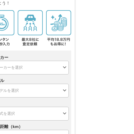
よう！
カー
ル
距離（km）