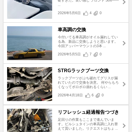
硬すぎた。良い感じ フロント Soft------
...
2026年5月6日
4
0
車高調の交換
今付いてる車高調がオイル漏れしてい
る為、新品に交換しようと思います。
今回アッパーマウントの3本 ...
2026年5月5日
7
0
STRGラックブーツ交換
ラックブーツがぶち破れてグリスが漏
れていたので交換を決意。 何やらもろ
くなってボロボロ崩れるくらい ...
2026年4月18日
6
0
リフレッシュ経過報告つづき
足回りの作業もここまで進んでいま
す。ビルシュタインの車高調に入れ替
えて貰いました。リクエストはちょ ...