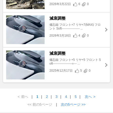
2026年3月22日
6
0
減衰調整
備忘録 フロント+7 リヤ+7(MAX) フロ
ント Soft------------------ ...
2026年3月18日
4
0
減衰調整
備忘録 フロント+5 リヤ+5 フロント S
oft-------------------○--- ...
2025年12月17日
5
0
<
前へ
｜
1
｜
2
｜
3
｜
4
｜
5
｜
次へ
>
<< 前の5ページ
｜
次の5ページ >>