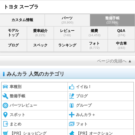
トヨタ スープラ
パーツ
整備手帳
カスタム情報
(20,900)
(12,698)
モデル
愛車紹介
レビュー
燃費
Q&A
トップ
(6,225)
(748)
(14,453)
(374)
フォト
中古車
ブログ
スペック
ランキング
(8,772)
(192)
ページの先頭へ ▲
みんカラ 人気のカテゴリ
車種別
イイね！
整備手帳
ブログ
パーツレビュー
グループ
スポット
みんカラ＋
まとめ
フォト
【PR】ショッピング
【PR】オークション