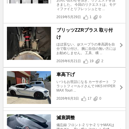
お問い合わせを頂き、リクエストを頂
きました。 今回のリクエストは、モデ
ィファイとリフレッシュとセ ...
2019年5月29日
1
0
ブリッツZZRプラス 取り付
け
ほぼ居ない、grスープラの車高調を自
分で取り付け。 腕に自信の無い方には
お勧めしません。 工具、構 ...
2026年6月21日
19
2
車高下げ
いつもお世話になる カーサポート フ
ラットフィールドさんで HKS HYPER
MAX Touri ...
2026年6月3日
17
0
減衰調整
備忘録 フロント-2 リヤ-2 リヤMAXは