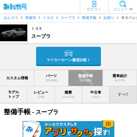
ログイン
メニュー
みんカラ
車種別
トヨタ
スープラ
整備手帳
足廻り
サスペン
トヨタ
スープラ
マイカーローン徹底比較！
パーツ
整備手帳
愛車紹介
カスタム情報
(20,900)
(12,698)
(6,225)
モデル
レビュー
燃費
中古車
すべて
トップ
(748)
(14,453)
(192)
整備手帳
- スープラ