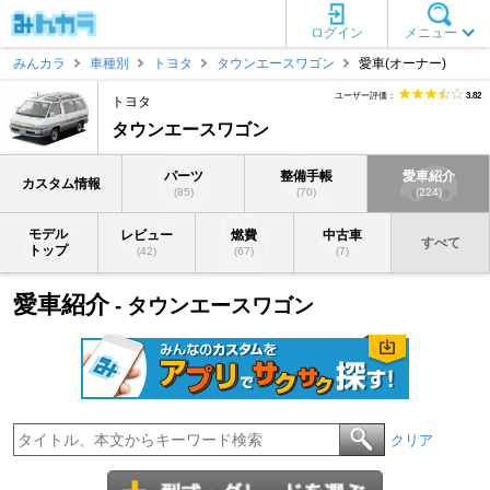
ログイン
メニュー
みんカラ
車種別
トヨタ
タウンエースワゴン
愛車(オーナー)
ユーザー評価：
3.82
トヨタ
タウンエースワゴン
パーツ
整備手帳
愛車紹介
カスタム情報
(85)
(70)
(224)
モデル
レビュー
燃費
中古車
すべて
トップ
(42)
(67)
(7)
愛車紹介
- タウンエースワゴン
クリア