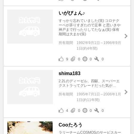
いがぴょん♪
すっかり忘れていました(笑) コロナク
ーペが弄りすぎたので足車 と思いきや
神戸まで行ったりしてたなぁ(笑) 保有
期間は大まか(笑)
所有期間
1992年9月1日～1996年9月
1日(約4年間)
9
0
0
0
shima183
2.2Lのディーゼル、四駆、スーパーエ
クストラってグレードだった気が…
所有期間
1995年7月1日～2006年1月
1日(約11年間)
4
0
0
0
Cooたろう
ラリーチームCOSMOSのサービスカー