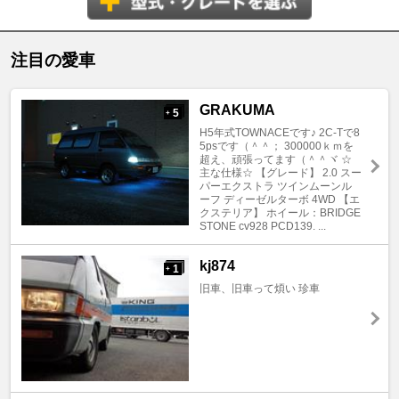
注目の愛車
GRAKUMA
5
+
H5年式TOWNACEです♪ 2C-Tで8
5psです（＾＾； 300000ｋｍを
超え、頑張ってます（＾＾ヾ ☆
主な仕様☆ 【グレード】 2.0 スー
パーエクストラ ツインムーンル
ーフ ディーゼルターボ 4WD 【エ
クステリア】 ホイール：BRIDGE
STONE cv928 PCD139. ...
kj874
1
+
旧車、旧車って煩い 珍車