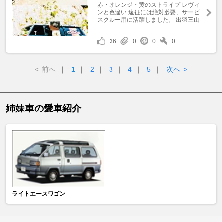
赤・オレンジ・黄のストライプ レヴィ
ンと色違い 遠征には絶対必要、サービ
スクルー用に活躍しました。 出羽三山
...
36
0
0
0
<
前へ
｜
1
｜
2
｜
3
｜
4
｜
5
｜
次へ
>
姉妹車の愛車紹介
ライトエースワゴン