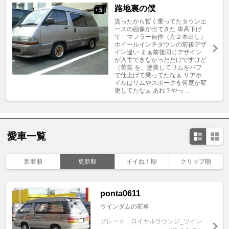
路地裏の僕
5
+
貰ったから暫く乗ってたタウンエ
ースの画像が出てきた 車高下げ
て マフラー自作（左２本出し）
ホイールインチダウンの前後デザ
イン違い まぁ前後同じデザイン
が入手できなかっただけですけど
（苦笑 を、塗装してリムをバフ
で仕上げて乗ってたなぁ リアホ
イルはリムやスポークを何度か変
更してたなぁ あれ？やっ ...
愛車一覧
新着順
更新順
イイね！順
クリップ順
ponta0611
ウインダムの前車
グレード
ロイヤルラウンジ_ツイン