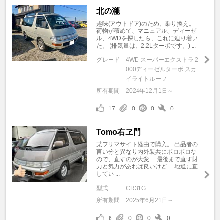
北の瀧
趣味(アウトドア)のため、乗り換え。
荷物が積めて、マニュアル、ディーゼ
ル、4WDを探したら、これに辿り着い
た。 (排気量は、2.2Lターボです。) ...
グレード
4WD スーパーエクストラ 2
000ディーゼルターボ スカ
イライトルーフ
所有期間
2024年12月1日～
17
0
0
0
Tomo右ヱ門
某フリマサイト経由で購入。 出品者の
言い分と異なり内外装共にボロボロな
ので、直すのが大変… 最後まで直す財
力と気力があれば良いけど… 地道に直
してい ...
型式
CR31G
所有期間
2025年6月21日～
6
0
0
0