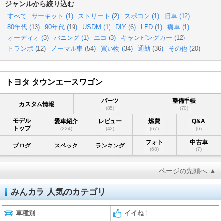
ジャンルから絞り込む
すべて
サーキット (
1
)
ストリート (
2
)
スポコン (
1
)
旧車 (
12
)
80年代 (
13
)
90年代 (
19
)
USDM (
1
)
DIY (
6
)
LED (
1
)
痛車 (
1
)
オーディオ (
3
)
バニング (
1
)
エコ (
3
)
キャンピングカー (
12
)
トランポ (
12
)
ノーマル車 (
54
)
買い物 (
34
)
通勤 (
36
)
その他 (
20
)
トヨタ タウンエースワゴン
パーツ
整備手帳
カスタム情報
(85)
(70)
モデル
愛車紹介
レビュー
燃費
Q&A
トップ
(224)
(42)
(67)
(6)
フォト
中古車
ブログ
スペック
ランキング
(68)
(7)
ページの先頭へ ▲
みんカラ 人気のカテゴリ
車種別
イイね！