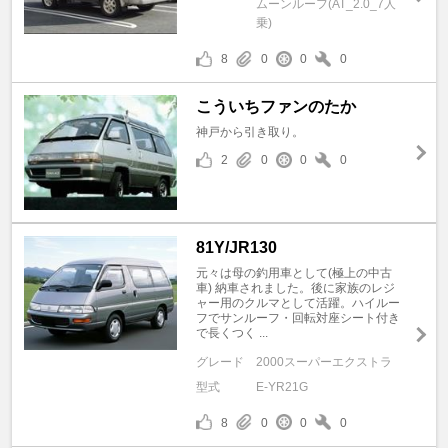
ムーンルーフ(AT_2.0_7人
乗)
8
0
0
0
こういちファンのたか
神戸から引き取り。
2
0
0
0
81Y/JR130
元々は母の釣用車として(極上の中古
車) 納車されました。後に家族のレジ
ャー用のクルマとして活躍。ハイルー
フでサンルーフ・回転対座シート付き
で長くつく ...
グレード
2000スーパーエクストラ
型式
E-YR21G
8
0
0
0