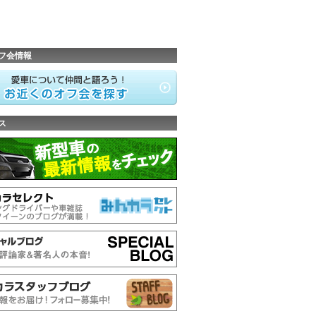
フ会情報
ス