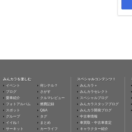
みんカラを楽しむ
スペシャルコンテンツ！
イベント
何シテル？
みんカラ＋
ブログ
さがす
みんカラセレクト
愛車紹介
クルマレビュー
スペシャルブログ
フォトアルバム
燃費記録
みんカラスタッフブログ
スポット
Q&A
みんカラ開発ブログ
グループ
タグ
中古車情報
イイね！
まとめ
車買取・中古車査定
サーキット
カーライフ
キャラクター紹介