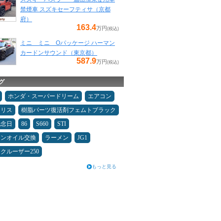
禁煙車 スズキセーフティサ（京都
府）
163.4
万円
(税込)
ミニ ミニ Oパッケージ ハーマン
カードンサウンド（東京都）
587.9
万円
(税込)
グ
ホンダ・スーパードリーム
エアコン
ヤリス
樹脂パーツ復活剤フェムトブラック
記念日
86
S660
STI
ジンオイル交換
ラーメン
JG1
クルーザー250
もっと見る