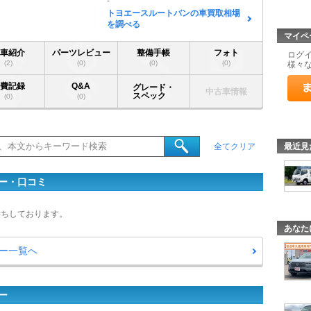
-
トヨエースルートバンの車買取相場
を調べる
マイペ
愛車紹介
パーツレビュー
整備手帳
フォト
ログ
(2)
(0)
(0)
(0)
様々
燃費記録
Q&A
グレード・
中古車情報
スペック
(0)
(0)
最近見
全てクリア
ー・口コミ
待ちしております。
あなた
ー一覧へ
ー