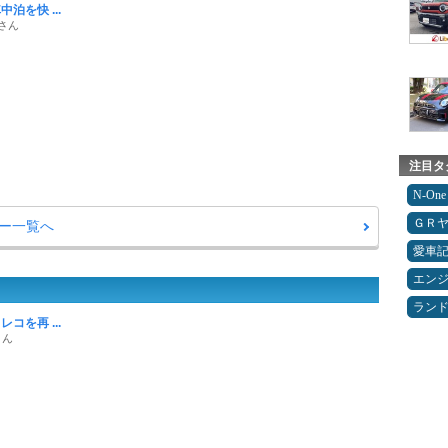
泊を快 ...
さん
注目タ
N-One
ＧＲ
ー一覧へ
愛車
エン
ランド
コを再 ...
さん