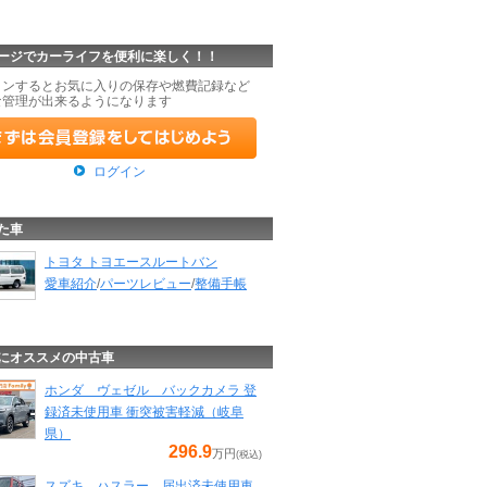
ージでカーライフを便利に楽しく！！
インするとお気に入りの保存や燃費記録など
な管理が出来るようになります
ログイン
た車
トヨタ トヨエースルートバン
愛車紹介
/
パーツレビュー
/
整備手帳
にオススメの中古車
ホンダ ヴェゼル バックカメラ 登
録済未使用車 衝突被害軽減（岐阜
県）
296.9
万円
(税込)
スズキ ハスラー 届出済未使用車