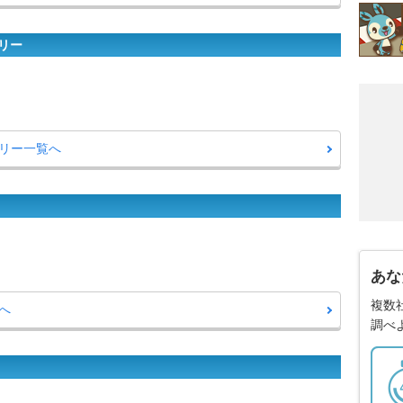
リー
リー一覧へ
あな
複数
へ
調べ