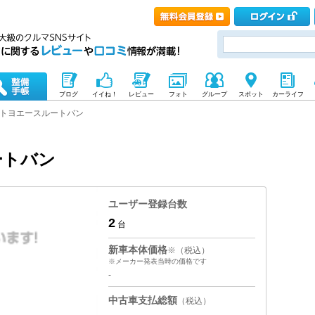
ブログ
イイね！
レビュー
フォト
グループ
スポット
カーライフ
トヨエースルートバン
ートバン
ユーザー登録台数
2
台
新車本体価格
※（税込）
※メーカー発表当時の価格です
-
中古車支払総額
（税込）