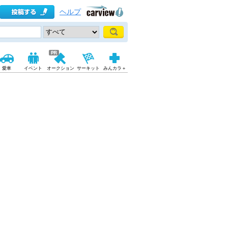
ヘルプ
愛車
イベント
オークション
サーキット
みんカラ＋