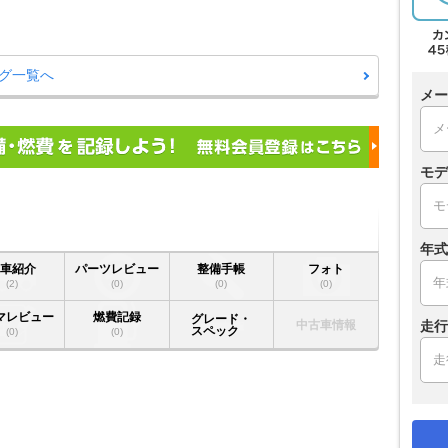
グ一覧へ
メー
モデ
年式
愛車紹介
パーツレビュー
整備手帳
フォト
(2)
(0)
(0)
(0)
マレビュー
燃費記録
グレード・
中古車情報
走行
スペック
(0)
(0)