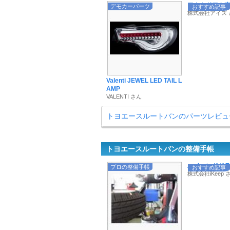
アウトドアや車中
デモカーパーツ
おすすめ記事
株式会社アイズ 
Valenti JEWEL LED TAIL L
AMP
VALENTI さん
トヨエースルートバンのパーツレビュ
トヨエースルートバンの整備手帳
ハイエンドドラレ
プロの整備手帳
おすすめ記事
株式会社iKeep 