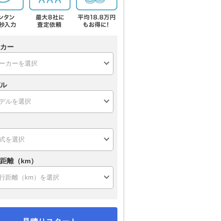
カー
ル
距離（km）