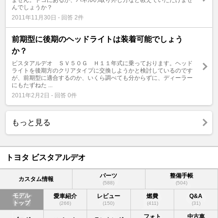
ません。ドコにあるか、パネルの取り外し方など教えていただけませ
んでしょうか？
2011年11月30日 - 回答 2件
前期型に後期のヘッドライトは装着可能でしょう
か？
ビスタアルデオ ＳＶ５０Ｇ Ｈ１１年式に乗っております。ヘッド
ライトを後期方のクリアタイプに交換しようかと検討しているのです
が、前期型に適合するのか、いくら調べても分からずに、ディーラー
にもたずねた ...
2011年2月2日 - 回答 0件
もっと見る
トヨタ ビスタアルデオ
パーツ
整備手帳
カスタム情報
(588)
(504)
モデル
愛車紹介
レビュー
燃費
Q&A
トップ
(266)
(150)
(411)
(31)
フォト
中古車