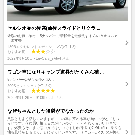
セルシオ並の後席(前後スライドとリクラ ...
近場のお買い物や、5ナンバーで積載量を最優先する方のみオススメ
します😅
180SエクセレントエディションV(AT_1.8)
おすすめ度 ：
2022年8月16日 - LuvCars_sAto4 さん
ワゴン車になりキャンプ道具がたくさん積 ...
5ナンバーながら意外と広い。
200Sセレクション(AT_2.0)
おすすめ度 ：
2020年9月26日 - 9109beach さん
なぜちゃんとした後継がでなかったのか
父親ともよく話していますが、この車に変わる車が無いのがとてもつ
らいです。何に買い換えるのがいいのか・・・ それくらいいい車で
す。燃費もそこまで悪い方ではないですし(街乗りで7~9km/L)、乗り心
地も見晴らしもよく、とにかくいい車です。 ミニカーがないのが悔し