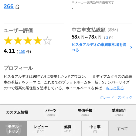
※メーカー発表当時の価格です
266
台
-
中古車支払総額
（税込）
ユーザー評価
58
78
～
万円
万円
（
2
件）
ビスタアルデオの車買取相場を調
4.11
べる
(
150
件)
プロフィール
ビスタアルデオは98年7月に登場した5ドアワゴン。「ミディアムクラスの高級
車の革新」をテーマに、これまでのプラットホームを一新、5ナンバーサイズ
の中で最高の居住性を追求している。ホイールベースを伸ば ...
もっと見る
グレード・スペック
パーツ
整備手帳
愛車紹介
カスタム情報
(588)
(504)
(266)
モデル
レビュー
燃費
中古車
すべて
トップ
(150)
(411)
(2)