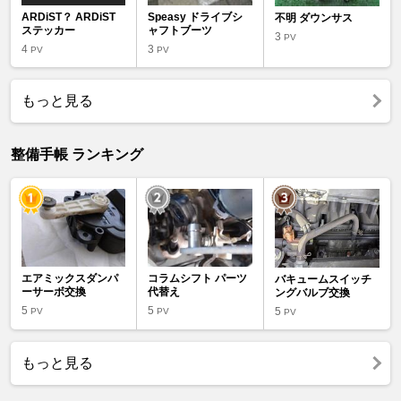
ARDiST？ ARDiST
Speasy ドライブシ
不明 ダウンサス
ステッカー
ャフトブーツ
3
PV
4
3
PV
PV
もっと見る
整備手帳 ランキング
エアミックスダンパ
コラムシフト パーツ
バキュームスイッチ
ーサーボ交換
代替え
ングバルブ交換
5
5
5
PV
PV
PV
もっと見る