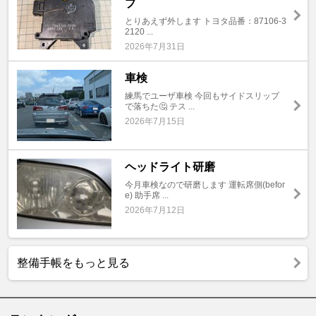
プ
とりあえず外します トヨタ品番：87106-3
2120 ...
2026年7月31日
車検
練馬でユーザ車検 今回もサイドスリップ
で落ちた🤔 テス ...
2026年7月15日
ヘッドライト研磨
今月車検なので研磨します 運転席側(befor
e) 助手席 ...
2026年7月12日
整備手帳をもっと見る