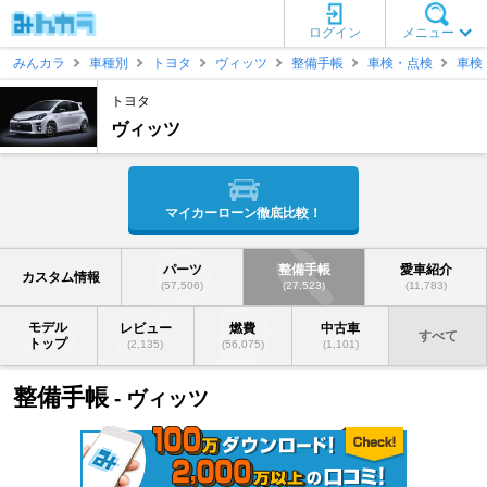
ログイン
メニュー
みんカラ
車種別
トヨタ
ヴィッツ
整備手帳
車検・点検
車検
トヨタ
ヴィッツ
マイカーローン徹底比較！
パーツ
整備手帳
愛車紹介
カスタム情報
(57,506)
(27,523)
(11,783)
モデル
レビュー
燃費
中古車
すべて
トップ
(2,135)
(56,075)
(1,101)
整備手帳
- ヴィッツ