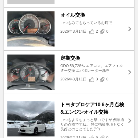
オイル交換
いつもみてもらっているお店で
2026年3月14日
2
0
定期交換
ODO.58,728㌔ エアコン、エアフィル
ター交換 エバポレーター洗浄
2026年3月11日
3
0
トヨタプロケア10 6ヶ月点検
&エンジンオイル交換
いつもよりちょっと早いですが 例年通
りの点検ですね。 特に指摘事項もなく
良好とのことでした(^^) ...
2026年2月14日
5
0