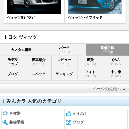
ヴィッツRS "G's"
ヴィッツハイブリッド
トヨタ ヴィッツ
パーツ
整備手帳
カスタム情報
(57,506)
(27,523)
モデル
愛車紹介
レビュー
燃費
Q&A
トップ
(11,783)
(2,135)
(56,075)
(1,457)
フォト
中古車
ブログ
スペック
ランキング
(23,305)
(1,101)
ページの先頭へ ▲
みんカラ 人気のカテゴリ
車種別
イイね！
整備手帳
ブログ