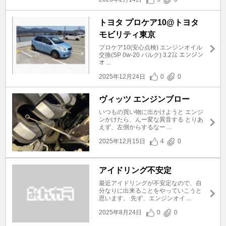
トヨタ プロケア10@トヨタ
モビリティ東京
プロケア10(安心点検) エンジンオイル
交換(SP 0w-20 バルク) 3.2㍑ エンジン
オ ...
2025年12月24日
0
0
ヴィッツ エンジンブロー
いつもの買い物に出かけようと エンジ
ンかけたら、んー変な異音する とりあ
えず、左側からするなー ...
2025年12月15日
4
0
アイドリング不安定
最近アイドリングが不安定なので、自
分なりに出来ることをやっていこうと
思います。 先ず、エンジンオイ ...
2025年8月24日
0
0