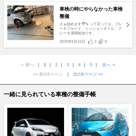
車検の時にやらなかった車検
整備
さぁ始めます🧑‍🔧 って言っても、ブレ
ーキフルード、ミッションオイル、ブ
レーキ清掃給油です。 ...
2025年5月22日
2
0
<
前へ
｜
1
｜
2
｜
3
｜
4
｜
5
｜
次へ
>
<< 前の5ページ
｜
次の5ページ >>
一緒に見られている車種の整備手帳