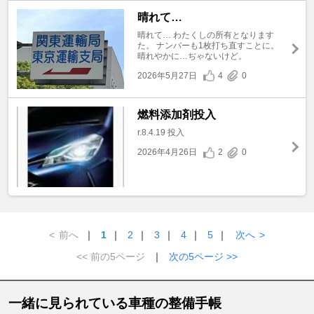
晴れて…
晴れて… わたくしの所有となります
た。 ナンバーも1枚打ち直すことに。
晴れやかに…ぢゃないけど。
2026年5月27日
4
0
燃料添加剤投入
r.8.4.19 投入
2026年4月26日
2
0
<
前へ
｜
1
｜
2
｜
3
｜
4
｜
5
｜
次へ
>
<< 前の5ページ
｜
次の5ページ >>
一緒に見られている車種の整備手帳