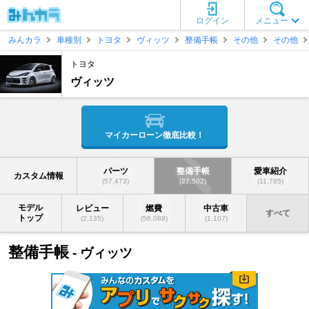
ログイン
メニュー
みんカラ
車種別
トヨタ
ヴィッツ
整備手帳
その他
その他
トヨタ
ヴィッツ
マイカーローン徹底比較！
パーツ
整備手帳
愛車紹介
カスタム情報
(57,473)
(27,502)
(11,785)
モデル
レビュー
燃費
中古車
すべて
トップ
(2,135)
(56,088)
(1,107)
整備手帳
- ヴィッツ