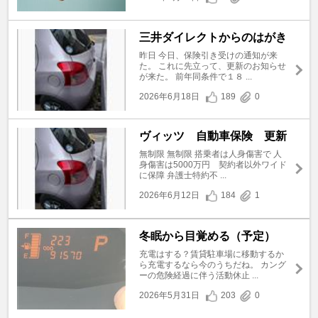
三井ダイレクトからのはがき
昨日 今日、保険引き受けの通知が来
た。 これに先立って、更新のお知らせ
が来た。 前年同条件で１８ ...
2026年6月18日
189
0
ヴィッツ 自動車保険 更新
無制限 無制限 搭乗者は人身傷害で 人
身傷害は5000万円 契約者以外ワイド
に保障 弁護士特約不 ...
2026年6月12日
184
1
冬眠から目覚める（予定）
充電はする？賃貸駐車場に移動するか
ら充電するなら今のうちだね。 カング
ーの危険経過に伴う活動休止 ...
2026年5月31日
203
0