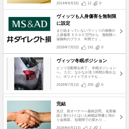
2014年9月3日
12
0
ヴィッツも人身傷害を無制限
に設定
まだ始まっていないヴィッツの保険の
人身傷害 ５０００万円から 無制限へ
保険料のプラス 年間で１ ...
2026年7月5日
191
0
ヴィッツ冬眠ポジション
ビッツ活動期を終了。 冬眠ポジション
へ。 ただ、なかなか洗う時間が取れな
い。ポリメイトでタイヤも ...
2026年7月1日
205
0
完結
先日、前オーナーへ最終訪問。 名変確
認と形だけとはいえ納税証明書と預か
り金精算。 短期間での変わり ...
2026年6月21日
2
1