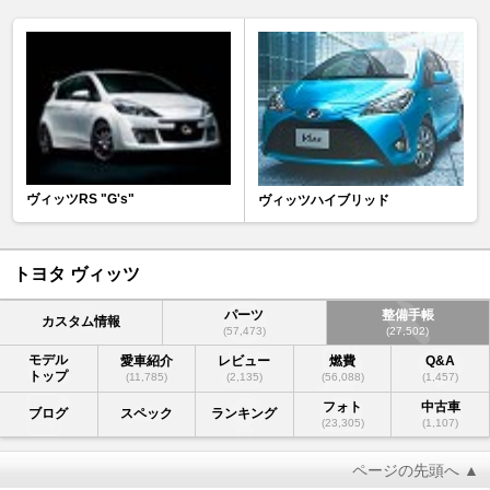
ヴィッツRS "G's"
ヴィッツハイブリッド
トヨタ ヴィッツ
パーツ
整備手帳
カスタム情報
(57,473)
(27,502)
モデル
愛車紹介
レビュー
燃費
Q&A
トップ
(11,785)
(2,135)
(56,088)
(1,457)
フォト
中古車
ブログ
スペック
ランキング
(23,305)
(1,107)
ページの先頭へ ▲