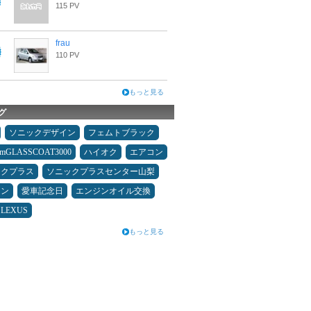
115 PV
frau
110 PV
もっと見る
グ
ソニックデザイン
フェムトブラック
umGLASSCOAT3000
ハイオク
エアコン
ックプラス
ソニックプラスセンター山梨
メン
愛車記念日
エンジンオイル交換
LEXUS
もっと見る