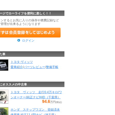
ージでカーライフを便利に楽しく！！
インするとお気に入りの保存や燃費記録など
な管理が出来るようになります
ログイン
た車
トヨタ ヴィッツ
愛車紹介
/
パーツレビュー
/
整備手帳
にオススメの中古車
トヨタ ヴィッツ 走行0.4万キロ/ワ
ンオーナー/純正ナビ/HID（千葉県）
94.6
万円
(税込)
ホンダ ステップワゴン 登録済未
使用車 純正11.4型ナビ（埼玉県）