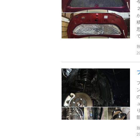
で
2
部
2