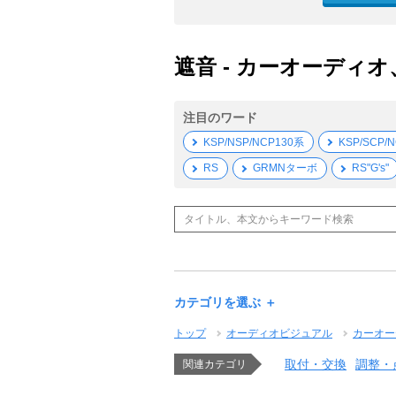
遮音 - カーオーディオ
注目のワード
KSP/NSP/NCP130系
KSP/SCP/
RS
GRMNターボ
RS"G's"
カテゴリを選ぶ ＋
トップ
オーディオビジュアル
カーオー
取付・交換
調整・
関連カテゴリ