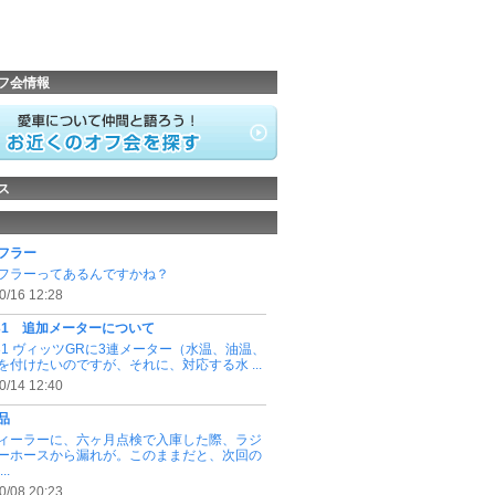
フ会情報
ス
フラー
フラーってあるんですかね？
0/16 12:28
131 追加メーターについて
131 ヴィッツGRに3連メーター（水温、油温、
を付けたいのですが、それに、対応する水 ...
0/14 12:40
品
ィーラーに、六ヶ月点検で入庫した際、ラジ
ーホースから漏れが。このままだと、次回の
..
0/08 20:23