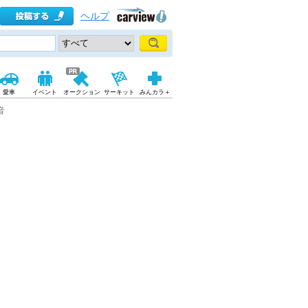
ヘルプ
愛車
イベント
オークション
サーキット
みんカラ＋
音