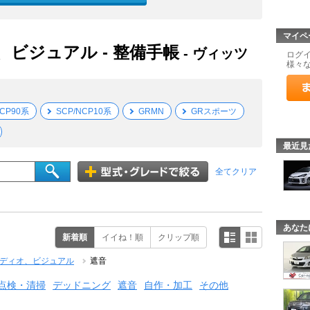
マイペ
、ビジュアル - 整備手帳
- ヴィッツ
ログ
様々
NCP90系
SCP/NCP10系
GRMN
GRスポーツ
最近見
全てクリア
あなた
新着順
イイね！順
クリップ順
ディオ、ビジュアル
遮音
点検・清掃
デッドニング
遮音
自作・加工
その他