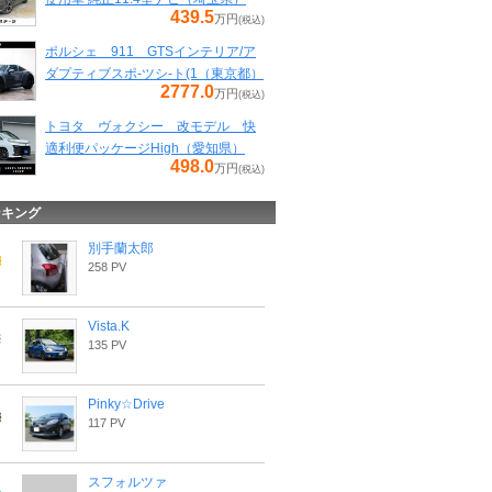
439.5
万円
(税込)
ポルシェ 911 GTSインテリア/ア
ダプティブスポ-ツシ-ト(1（東京都）
2777.0
万円
(税込)
トヨタ ヴォクシー 改モデル 快
適利便パッケージHigh（愛知県）
498.0
万円
(税込)
ンキング
別手蘭太郎
258 PV
Vista.K
135 PV
Pinky☆Drive
117 PV
スフォルツァ