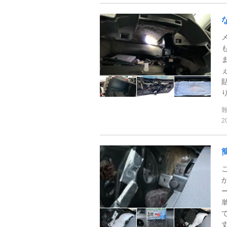
り
2
丈