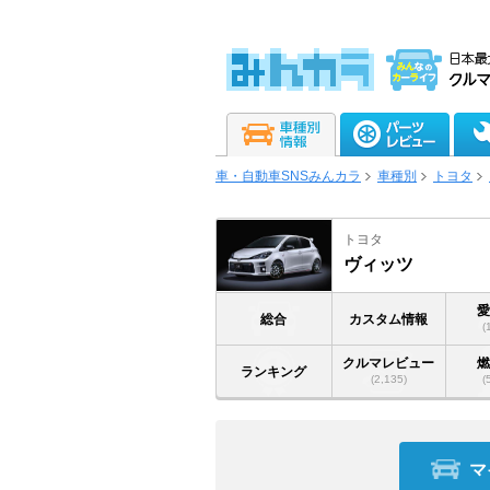
車・自動車SNSみんカラ
車種別
トヨタ
トヨタ
ヴィッツ
総合
カスタム情報
(
クルマレビュー
ランキング
(2,135)
(
マ