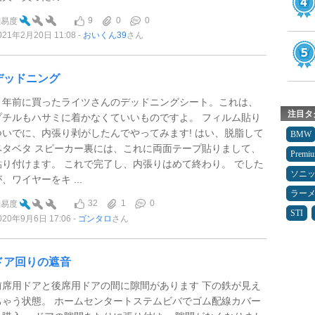
9
0
0
難易度
021年2月20日 11:08
おいくん39
さん
デッドニング
３年前に買ったライツさんのデッドニングシート。これは、
注目タ
プチルもハサミに着かなくていいものですよ。 フィルム貼り
ついでに、内張り剥がしたんでやってみます! はい、脱脂して
BMW
ベタベタ スピーカー裏には、これに両面テープ貼りまして、
Premi
貼り付けます。 これで完了し、内張りはめて終わり。 でした
ソニ
、ワイヤーをキ ...
ラー
32
1
0
難易度
STI
020年9月6日 17:06
ゴンタロ
さん
ドア回りの遮音
前席用ドアと後席用ドアの間に隙間があります 下の鉄が見え
ちゃう状態。 ホームセンタートステムビバでゴム配線カバー