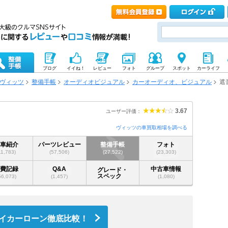
ブログ
イイね！
レビュー
フォト
グループ
スポット
カーライフ
ヴィッツ
整備手帳
オーディオビジュアル
カーオーディオ、ビジュアル
遮
3.67
ユーザー評価：
ヴィッツの車買取相場を調べる
愛車紹介
パーツレビュー
整備手帳
フォト
11,783)
(57,506)
(27,522)
(23,303)
燃費記録
Q&A
中古車情報
グレード・
スペック
56,073)
(1,457)
(1,080)
イカーローン徹底比較！