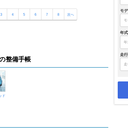
モデ
3
4
5
6
7
8
次へ
年式
走行
の整備手帳
ッド