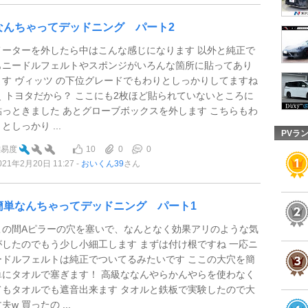
なんちゃってデッドニング パート2
メーターを外したら中はこんな感じになります 以外と純正で
もニードルフェルトやスポンジがいろんな箇所に貼ってあり
ます ヴィッツ の下位グレードでもわりとしっかりしてますね
ぇ トヨタだから？ ここにも2枚ほど貼られていないところに
貼っときました あとグローブボックスを外します こちらもわ
としっかり ...
PVラ
10
0
0
難易度
021年2月20日 11:27
おいくん39
さん
簡単なんちゃってデッドニング パート1
この間Aピラーの穴を塞いで、なんとなく効果アリのような気
がしたのでもう少し小細工します まずは付け根ですね 一応ニ
ードルフェルトは純正でついてるみたいです ここの大穴を簡
単にタオルで塞ぎます！ 高級ななんやらかんやらを使わなく
てもタオルでも遮音出来ます タオルと鉄板で実験したので大
夫w 買ったの ...