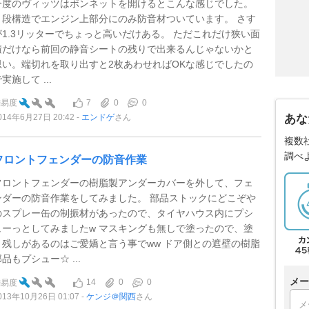
今度のヴィッツはボンネットを開けるとこんな感じでした。
２段構造でエンジン上部分にのみ防音材ついています。 さす
が1.3リッターでちょっと高いだけある。 ただこれだけ狭い面
積だけなら前回の静音シートの残りで出来るんじゃないかと
思い。端切れを取り出すと2枚あわせればOKな感じでしたの
実施して ...
7
0
0
難易度
014年6月27日 20:42
エンドゲ
さん
あな
複数
調べ
フロントフェンダーの防音作業
フロントフェンダーの樹脂製アンダーカバーを外して、フェ
ンダーの防音作業をしてみました。 部品ストックにどこぞや
のスプレー缶の制振材があったので、タイヤハウス内にプシ
ューっとしてみましたw マスキングも無しで塗ったので、塗
り残しがあるのはご愛嬌と言う事でww ドア側との遮壁の樹脂
品もプシュー☆ ...
メー
14
0
0
難易度
013年10月26日 01:07
ケンジ＠関西
さん