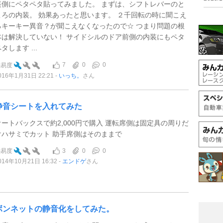
裏側にペタペタ貼ってみました。 まずは、シフトレバーのと
ころの内装。 効果あったと思います。 ２千回転の時に聞こえ
るキーキー異音？が聞こえなくなったので☆ つまり問題の根
本は解決していない！ サイドシルのドア前側の内装にもペタ
タします ...
7
0
0
難易度
016年1月31日 22:21
いっち。
さん
静音シートを入れてみた
オートバックスで約2,000円で購入 運転席側は固定具の周りだ
けハサミでカット 助手席側はそのままで
3
0
0
難易度
014年10月21日 16:32
エンドゲ
さん
ボンネットの静音化をしてみた。