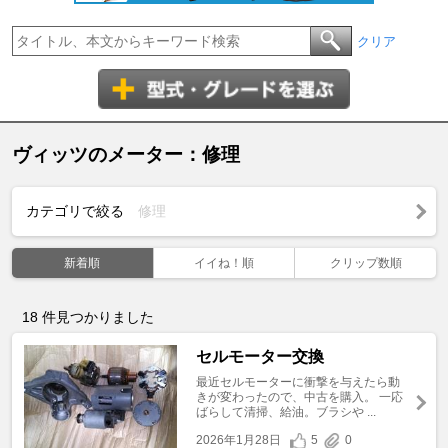
クリア
ヴィッツのメーター：修理
カテゴリで絞る
修理
新着順
イイね！順
クリップ数順
18
件見つかりました
セルモーター交換
最近セルモーターに衝撃を与えたら動
きが変わったので、中古を購入。 一応
ばらして清掃、給油。ブラシや ...
2026年1月28日
5
0