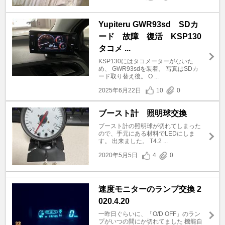
Yupiteru GWR93sd SDカ
ード 故障 復活 KSP130
タコメ ...
KSP130にはタコメーターがないた
め、 GWR93sdを装着。 写真はSDカ
ード取り替え後。 O ...
2025年6月22日
10
0
ブースト計 照明球交換
ブースト計の照明球が切れてしまった
ので、手元にある材料でLEDにしま
す。 出来ました。 T4.2 ...
2020年5月5日
4
0
速度モニターのランプ交換 2
020.4.20
一昨日ぐらいに、「O/D OFF」のラン
プがいつの間にか切れてました 機能自