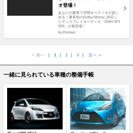
オ登場！
あなたの愛車で空間オーディオが楽し
める！業界初のDolby Atmosに対応し
たディスプレイオーディオ「DMH-SF1
000」が新登場！
by Pioneer
<
前へ
｜
1
｜
2
｜
3
｜
次へ
>
一緒に見られている車種の整備手帳