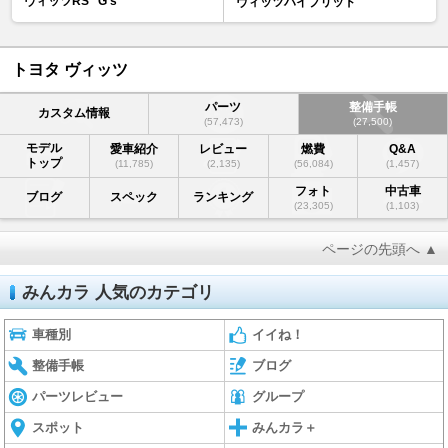
ヴィッツRS "G's"
ヴィッツハイブリッド
トヨタ ヴィッツ
パーツ
整備手帳
カスタム情報
(57,473)
(27,500)
モデル
愛車紹介
レビュー
燃費
Q&A
トップ
(11,785)
(2,135)
(56,084)
(1,457)
フォト
中古車
ブログ
スペック
ランキング
(23,305)
(1,103)
ページの先頭へ ▲
みんカラ 人気のカテゴリ
車種別
イイね！
整備手帳
ブログ
パーツレビュー
グループ
スポット
みんカラ＋