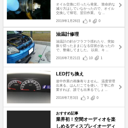
オイル交換に行ったら発覚。 致命的な
減り方はしていなかったので、オイル
交換して帰宅、翌日作業。 な ...
2019年1月26日
8
0
油温計修理
油温計の針がフラフラ揺れたり、突如
振り切ったままになる症状があったの
で、整備してました。 以前、キ ...
2016年7月21日
10
1
LED打ち換え
途中作業の画像有りません。 温度管理
出来る、はんだこてを使い、丁寧に作
業すれば、誰でも出来るでしょ ...
2016年7月3日
3
0
おすすめ記事
業界初！空間オーディオを楽
しめるディスプレイオーディ