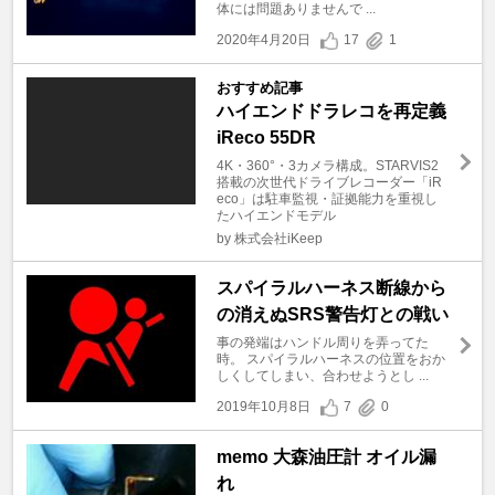
体には問題ありませんで ...
2020年4月20日
17
1
おすすめ記事
ハイエンドドラレコを再定義
iReco 55DR
4K・360°・3カメラ構成。STARVIS2
搭載の次世代ドライブレコーダー「iR
eco」は駐車監視・証拠能力を重視し
たハイエンドモデル
by 株式会社iKeep
スパイラルハーネス断線から
の消えぬSRS警告灯との戦い
事の発端はハンドル周りを弄ってた
時。 スパイラルハーネスの位置をおか
しくしてしまい、合わせようとし ...
2019年10月8日
7
0
memo 大森油圧計 オイル漏
れ