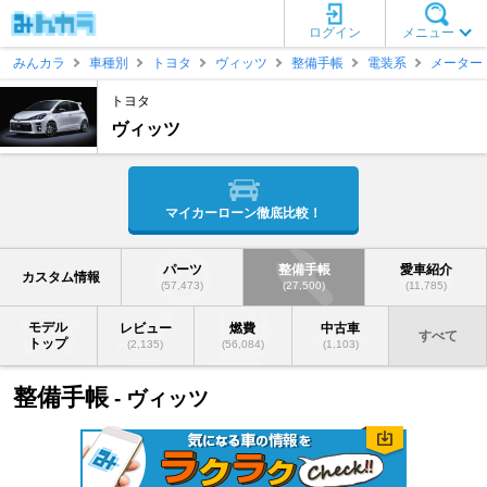
ログイン
メニュー
みんカラ
車種別
トヨタ
ヴィッツ
整備手帳
電装系
メーター
トヨタ
ヴィッツ
マイカーローン徹底比較！
パーツ
整備手帳
愛車紹介
カスタム情報
(57,473)
(27,500)
(11,785)
モデル
レビュー
燃費
中古車
すべて
トップ
(2,135)
(56,084)
(1,103)
整備手帳
- ヴィッツ