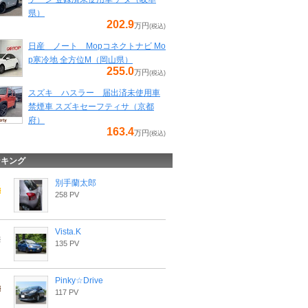
県）
202.9
万円
(税込)
日産 ノート Mopコネクトナビ Mo
p寒冷地 全方位M（岡山県）
255.0
万円
(税込)
スズキ ハスラー 届出済未使用車
禁煙車 スズキセーフティサ（京都
府）
163.4
万円
(税込)
ンキング
別手蘭太郎
258 PV
Vista.K
135 PV
Pinky☆Drive
117 PV