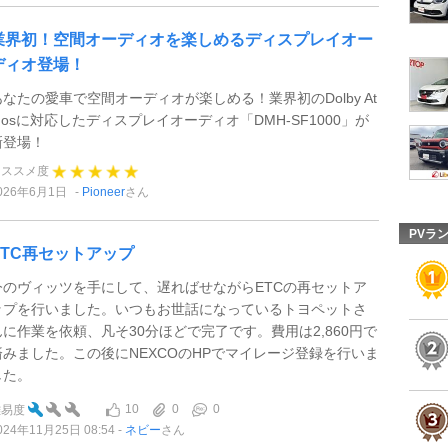
業界初！空間オーディオを楽しめるディスプレイオー
ディオ登場！
あなたの愛車で空間オーディオが楽しめる！業界初のDolby At
mosに対応したディスプレイオーディオ「DMH-SF1000」が
新登場！
オススメ度
026年6月1日
Pioneer
さん
PVラ
ETC再セットアップ
今のヴィッツを手にして、遅ればせながらETCの再セットア
ップを行いました。いつもお世話になっているトヨペットさ
んに作業を依頼、凡そ30分ほどで完了です。費用は2,860円で
済みました。この後にNEXCOのHPでマイレージ登録を行いま
した。
10
0
0
難易度
024年11月25日 08:54
ネビー
さん