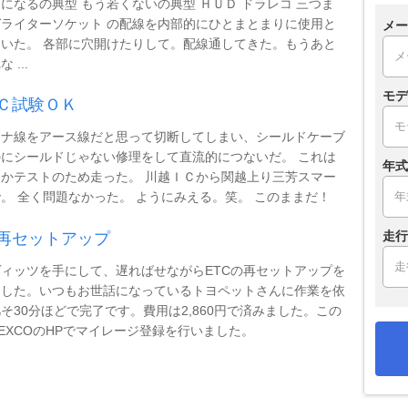
になるの典型 もう若くないの典型 ＨＵＤ ドラレコ 三つま
ライターソケット の配線を内部的にひとまとまりに使用と
メー
いた。 各部に穴開けたりして。配線通してきた。もうあと
 ...
モデ
Ｃ試験ＯＫ
テナ線をアース線だと思って切断してしまい、シールドケーブ
にシールドじゃない修理をして直流的につないだ。 これは
年式
かテストのため走った。 川越ＩＣから関越上り三芳スマー
。 全く問題なかった。 ようにみえる。笑。 このままだ！
走行
C再セットアップ
ィッツを手にして、遅ればせながらETCの再セットアップを
ました。いつもお世話になっているトヨペットさんに作業を依
そ30分ほどで完了です。費用は2,860円で済みました。この
EXCOのHPでマイレージ登録を行いました。