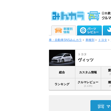
車・自動車SNSみんカラ
車種別
トヨタ
トヨタ
ヴィッツ
総合
カスタム情報
(
クルマレビュー
ランキング
(2,135)
(
マ