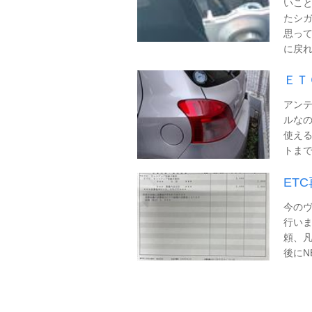
いこと
たシガ
思って
に戻れな
ＥＴ
アン
ルなの
使える
トまで
ET
今のヴ
行い
頼、凡
後にN