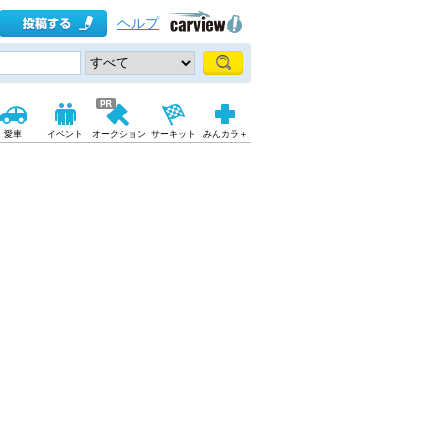
ヘルプ
愛車
イベント
オークション
サーキット
みんカラ＋