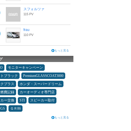
スフォルツァ
115 PV
frau
110 PV
もっと見る
グ
MO
モニターキャンペーン
ムトブラック
PremiumGLASSCOAT3000
ックプラス
ホンダ・スーパードリーム
＆燃費記録
カーオーディオ専門店
ーカー交換
STI
スピーカー取付
GS
ＧＲ86
もっと見る