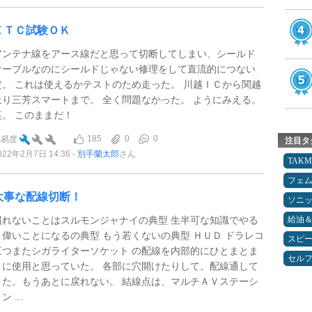
ＥＴＣ試験ＯＫ
アンテナ線をアース線だと思って切断してしまい、シールド
ケーブルなのにシールドじゃない修理をして直流的につない
だ。 これは使えるかテストのため走った。 川越ＩＣから関越
上り三芳スマートまで。 全く問題なかった。 ようにみえる。
笑。 このままだ！
185
0
0
難易度
注目タ
022年2月7日 14:36
別手蘭太郎
さん
TAK
フェ
大事な配線切断！
ソニ
慣れないことはスルモンジャナイの典型 生半可な知識でやる
給油
と偉いことになるの典型 もう若くないの典型 ＨＵＤ ドラレコ
スピ
三つまたシガライターソケット の配線を内部的にひとまとま
セルフ
りに使用と思っていた。 各部に穴開けたりして。配線通して
きた。もうあとに戻れない。 結線点は、マルチＡＶステーシ
ン ...