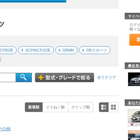
マイペ
ツ
ログ
様々
NCP90系
SCP/NCP10系
GRMN
GRスポーツ
最近見
全てクリア
あなた
新着順
イイね！順
クリップ順
その他