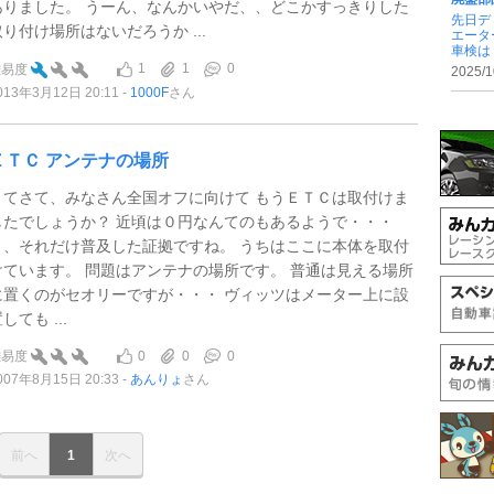
ありました。 うーん、なんかいやだ、、どこかすっきりした
先日デ
取り付け場所はないだろうか ...
エータ
車検は .
1
1
0
難易度
2025/1
013年3月12日 20:11
1000F
さん
ＥＴＣ アンテナの場所
さてさて、みなさん全国オフに向けて もうＥＴＣは取付けま
したでしょうか？ 近頃は０円なんてのもあるようで・・・
ま、それだけ普及した証拠ですね。 うちはここに本体を取付
けています。 問題はアンテナの場所です。 普通は見える場所
に置くのがセオリーですが・・・ ヴィッツはメーター上に設
しても ...
0
0
0
難易度
007年8月15日 20:33
あんりょ
さん
前へ
1
次へ