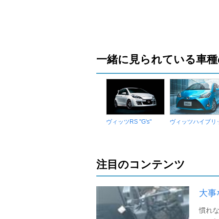
一緒に見られている車種
ヴィッツRS "G's"
ヴィッツハイブリ
注目のコンテンツ
大事
慣れな