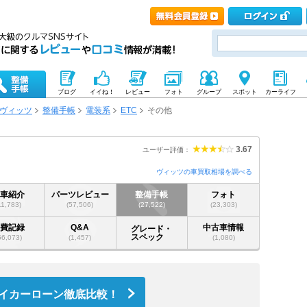
ブログ
イイね！
レビュー
フォト
グループ
スポット
カーライフ
ヴィッツ
整備手帳
電装系
ETC
その他
3.67
ユーザー評価：
ヴィッツの車買取相場を調べる
愛車紹介
パーツレビュー
整備手帳
フォト
11,783)
(57,506)
(27,522)
(23,303)
燃費記録
Q&A
中古車情報
グレード・
スペック
56,073)
(1,457)
(1,080)
イカーローン徹底比較！