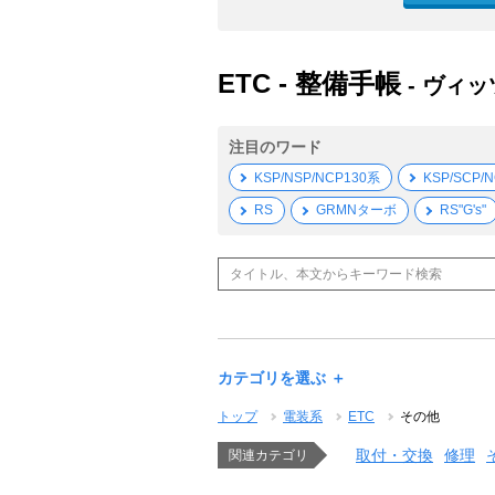
ETC - 整備手帳
- ヴィッ
注目のワード
KSP/NSP/NCP130系
KSP/SCP/
RS
GRMNターボ
RS"G's"
カテゴリを選ぶ ＋
トップ
電装系
ETC
その他
取付・交換
修理
関連カテゴリ