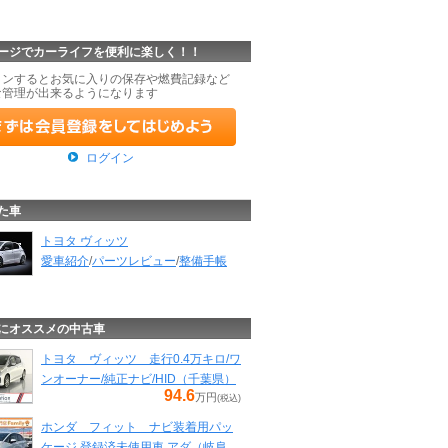
ージでカーライフを便利に楽しく！！
インするとお気に入りの保存や燃費記録など
な管理が出来るようになります
ログイン
た車
トヨタ ヴィッツ
愛車紹介
/
パーツレビュー
/
整備手帳
にオススメの中古車
トヨタ ヴィッツ 走行0.4万キロ/ワ
ンオーナー/純正ナビ/HID（千葉県）
94.6
万円
(税込)
ホンダ フィット ナビ装着用パッ
ケージ 登録済未使用車 アダ（岐阜