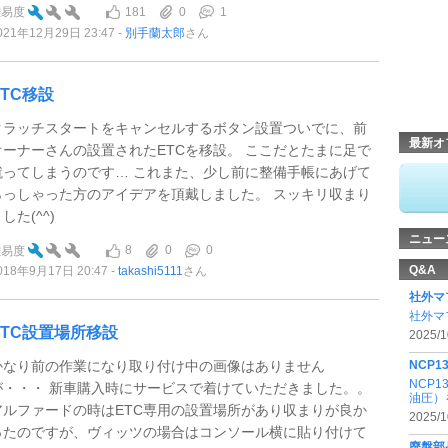
181
0
1
難易度
021年12月29日 23:47
別手蘭太郎
さん
ETC移設
クラッチスタートをキャンセルするボタン設置ついでに、前
最新オ
オーナーさんの設置されたETCを移設。 ここだとたまに足で
蹴ってしまうのです… これまた、少し前に整備手帳にあげて
らっしゃった方のアイデアを頂戴しました。 スッキリ収まり
した(^^)
ニュー
8
0
0
難易度
Q&A
018年9月17日 20:47
takashi5111
さん
社外マ
社外マ
ETC設置場所移設
2025/1
かなり前の作業になり取り付け中の画像はありません
NCP
NCP
が・・・ 新車購入時にサービスで着けていただきました。。
油圧）
アルファードの時はETC専用の設置場所があり収まりが良か
2025/1
ったのですが、ヴィッツの場合はコンソール横に貼り付けて
廃盤部