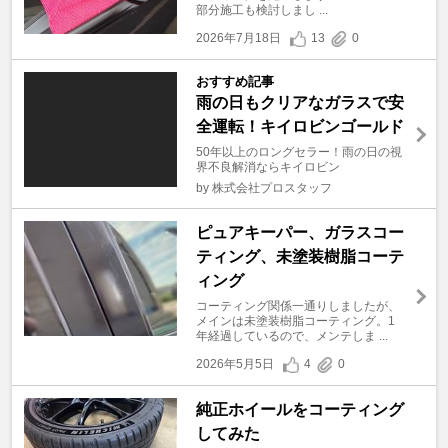
部分施工も検討しまし ...
2026年7月18日
13
0
おすすめ記事
雨の日もクリアなガラスで安
全運転！キイロビンゴールド
50年以上のロングセラー！雨の日の視
界不良解消ならキイロビン
by 株式会社プロスタッフ
ピュアキーパー、ガラスコー
ティング、未塗装樹脂コーテ
ィング
コーティング関係一通りしましたが、
メインは未塗装樹脂コーティング。1
年経過しているので、メンテしま ...
2026年5月5日
4
0
純正ホイールをコーティング
してみた