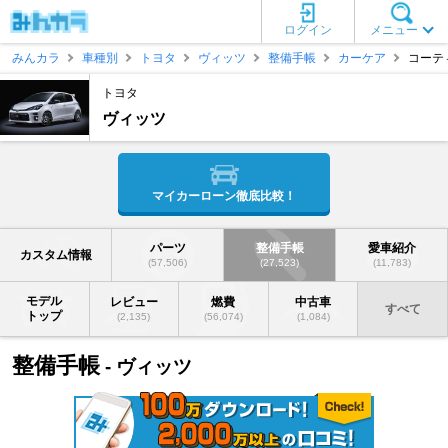
ログイン
メニュー
みんカラ
車種別
トヨタ
ヴィッツ
整備手帳
カーケア
コーテ
トヨタ
ヴィッツ
マイカーローン徹底比較！
パーツ
整備手帳
愛車紹介
カスタム情報
(57,506)
(27,523)
(11,783)
モデル
レビュー
燃費
中古車
すべて
トップ
(2,135)
(56,074)
(1,084)
整備手帳
- ヴィッツ