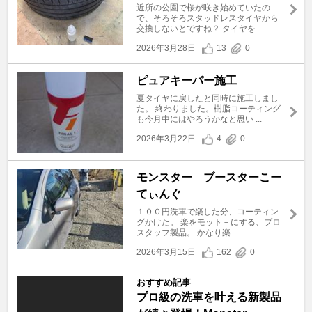
近所の公園で桜が咲き始めていたの
で、そろそろスタッドレスタイヤから
交換しないとですね？ タイヤを ...
2026年3月28日
13
0
ピュアキーパー施工
夏タイヤに戻したと同時に施工しまし
た。 終わりました。樹脂コーティング
も今月中にはやろうかなと思い ...
2026年3月22日
4
0
モンスター ブースターこー
てぃんぐ
１００円洗車で楽した分、コーティン
グかけた。 楽をモット－にする、プロ
スタッフ製品。 かなり楽 ...
2026年3月15日
162
0
おすすめ記事
プロ級の洗車を叶える新製品