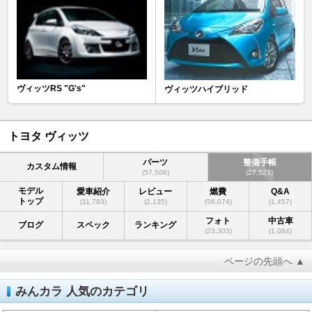
ヴィッツRS "G's"
ヴィッツハイブリッド
トヨタ ヴィッツ
パーツ
整備手帳
カスタム情報
(57,506)
(27,523)
モデル
愛車紹介
レビュー
燃費
Q&A
トップ
(11,783)
(2,135)
(56,074)
(1,457)
フォト
中古車
ブログ
スペック
ランキング
(23,303)
(1,084)
ページの先頭へ ▲
みんカラ 人気のカテゴリ