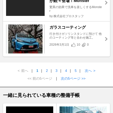
が続々登場！Monster
驚異の効果で洗車を楽しくするMonste
r
by 株式会社プロスタッフ
ガラスコーティング
行き付けガソリンスタンドに預けて 他
のコーティング等と合わせ施工。
2026年3月1日
10
0
<
前へ
｜
1
｜
2
｜
3
｜
4
｜
5
｜
次へ
>
<< 前の5ページ
｜
次の5ページ >>
一緒に見られている車種の整備手帳