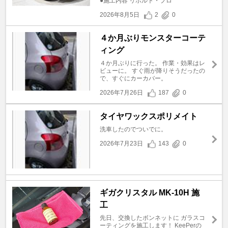
●施工内容 リボルト・プロ
2026年8月5日
2
0
４か月ぶりモンスターコーテ
ィング
４か月ぶりに行った。 作業・効果はレ
ビューに。 すぐ雨が降りそうだったの
で、すぐにカーカバー。
2026年7月26日
187
0
タイヤワックスポリメイト
洗車したのでついでに。
2026年7月23日
143
0
ギガクリスタル MK-10H 施
工
先日、交換したボンネットに ガラスコ
ーティングを施工します！ KeePerの