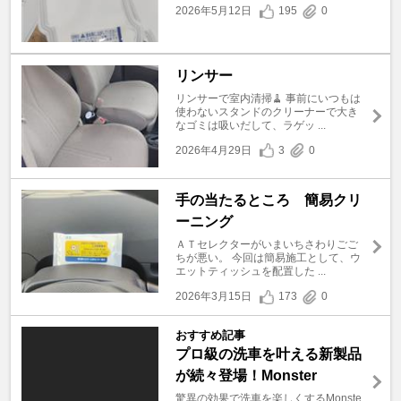
2026年5月12日
195
0
リンサー
リンサーで室内清掃🧹 事前にいつもは
使わないスタンドのクリーナーで大き
なゴミは吸いだして、ラゲッ ...
2026年4月29日
3
0
手の当たるところ 簡易クリ
ーニング
ＡＴセレクターがいまいちさわりごご
ちが悪い。 今回は簡易施工として、ウ
エットティッシュを配置した ...
2026年3月15日
173
0
おすすめ記事
プロ級の洗車を叶える新製品
が続々登場！Monster
驚異の効果で洗車を楽しくするMonste