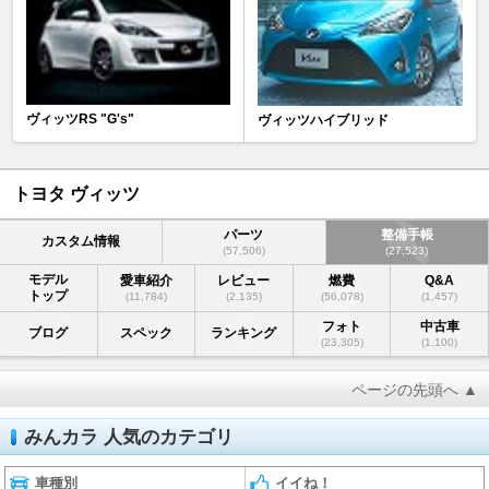
ヴィッツRS "G's"
ヴィッツハイブリッド
トヨタ ヴィッツ
パーツ
整備手帳
カスタム情報
(57,506)
(27,523)
モデル
愛車紹介
レビュー
燃費
Q&A
トップ
(11,784)
(2,135)
(56,078)
(1,457)
フォト
中古車
ブログ
スペック
ランキング
(23,305)
(1,100)
ページの先頭へ ▲
みんカラ 人気のカテゴリ
車種別
イイね！