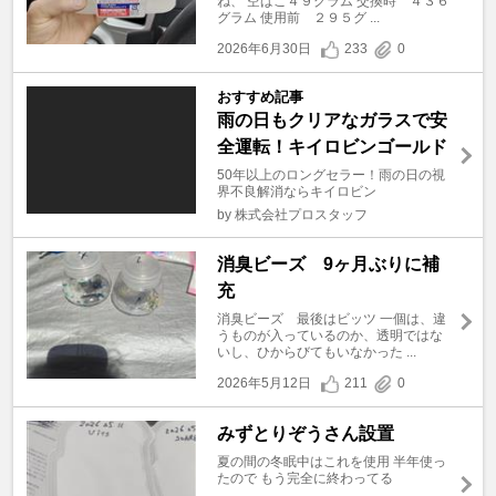
ね、 空ばこ４９グラム 交換時 ４３６
グラム 使用前 ２９５グ ...
2026年6月30日
233
0
おすすめ記事
雨の日もクリアなガラスで安
全運転！キイロビンゴールド
50年以上のロングセラー！雨の日の視
界不良解消ならキイロビン
by 株式会社プロスタッフ
消臭ビーズ 9ヶ月ぶりに補
充
消臭ビーズ 最後はビッツ 一個は、違
うものが入っているのか、透明ではな
いし、ひからびてもいなかった ...
2026年5月12日
211
0
みずとりぞうさん設置
夏の間の冬眠中はこれを使用 半年使っ
たので もう完全に終わってる