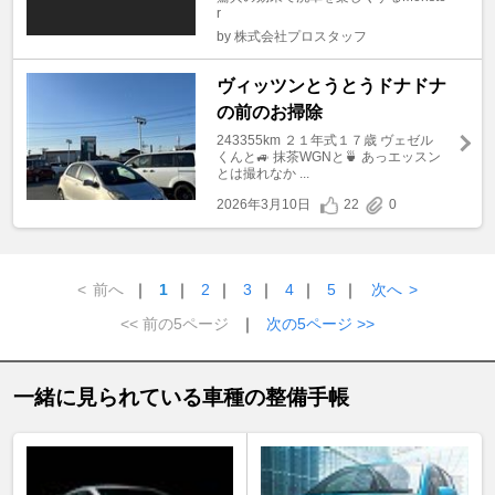
r
by 株式会社プロスタッフ
ヴィッツンとうとうドナドナ
の前のお掃除
243355km ２１年式１７歳 ヴェゼル
くんと🚙 抹茶WGNと🍵 あっエッスン
とは撮れなか ...
2026年3月10日
22
0
<
前へ
｜
1
｜
2
｜
3
｜
4
｜
5
｜
次へ
>
<< 前の5ページ
｜
次の5ページ >>
一緒に見られている車種の整備手帳