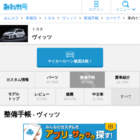
ログイン
メニュー
みんカラ
車種別
トヨタ
ヴィッツ
整備手帳
カーケア
車内ケ
トヨタ
ヴィッツ
マイカーローン徹底比較！
パーツ
整備手帳
愛車紹介
カスタム情報
(57,506)
(27,523)
(11,784)
モデル
レビュー
燃費
中古車
すべて
トップ
(2,135)
(56,078)
(1,100)
整備手帳
- ヴィッツ