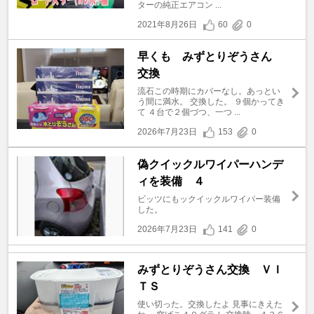
ターの純正エアコン ...
2021年8月26日
60
0
早くも みずとりぞうさん
交換
流石この時期にカバーなし。あっとい
う間に満水。 交換した。 ９個かってき
て ４台で２個づつ、一つ ...
2026年7月23日
153
0
偽クイックルワイパーハンデ
ィを装備 ４
ビッツにもックイックルワイパー装備
した。
2026年7月23日
141
0
みずとりぞうさん交換 ＶＩ
ＴＳ
使い切った。交換したよ 見事にきえた