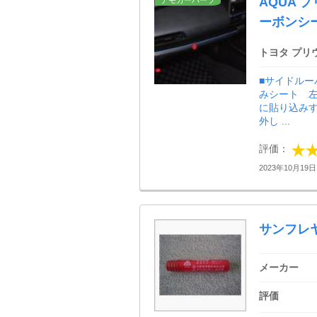
AQUA 
デモカーパーツ
ーボンシ
トヨタ プリ
■サイドルー
みシート 左
に貼り込み
外し ...
評価：
2023年10月19日 
サンフレヤ
メーカー
評価