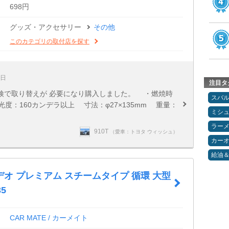
698円
グッズ・アクセサリー
その他
このカテゴリの取付店を探す
7日
注目タ
検で取り替えが 必要になり購入しました。 ・燃焼時
スバ
度：160カンデラ以上 寸法：φ27×135mm 重量：
ミシ
ラー
910T
（愛車：トヨタ ウィッシュ）
カー
給油
オ プレミアム スチームタイプ 循環 大型
35
CAR MATE / カーメイト