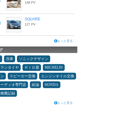
148 PV
SQUARE
127 PV
もっと見る
グ
ル
洗車
ソニックデザイン
ュランタイヤ
ＨＩＤ屋
MICHELIN
メン
スピーカー交換
エンジンオイル交換
オーディオ専門店
給油
HONDA
＆燃費記録
もっと見る