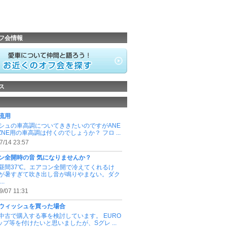
フ会情報
ス
流用
シュの車高調についてききたいのですがANE
ZNE用の車高調は付くのでしょうか？ フロ ...
7/14 23:57
ン全開時の音 気になりませんか？
昼間37℃。エアコン全開で冷えてくれるけ
が暑すぎて吹き出し音が鳴りやまない。ダク
..
9/07 11:31
ウィッシュを買った場合
Zを中古で購入する事を検討しています。 EURO
ップ等を付けたいと思いましたが、Sグレ ...