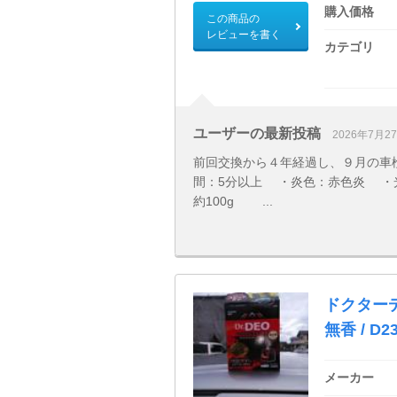
購入価格
この商品の
レビューを書く
カテゴリ
ユーザーの最新投稿
2026年7月2
前回交換から４年経過し、９月の車
間：5分以上 ・炎色：赤色炎 ・光
約100g ...
ドクターデ
無香 / D2
メーカー