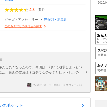
2025/0
（5 件）
4.8
グッズ・アクセサリー
芳香剤・消臭剤
このカテゴリの取付店を探す
4日
導入し良くなったので、今回は、匂いに追求しようとﾘﾌ
時に…、最近の支流は？コチラなのか？とヒットしたの
yoshi(*´ω｀*)
（愛車：トヨタ ウィッシュ）
ックポケット