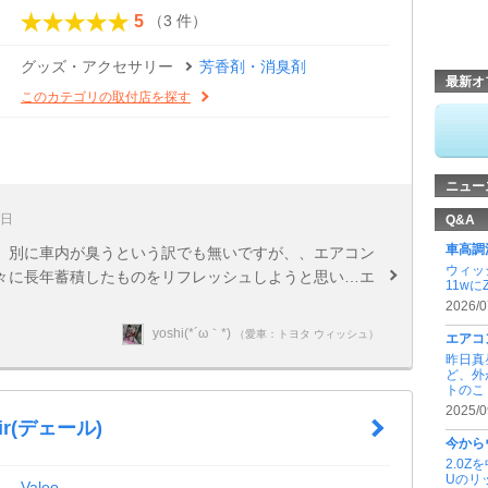
（3 件）
5
グッズ・アクセサリー
芳香剤・消臭剤
最新オ
このカテゴリの取付店を探す
ニュー
4日
Q&A
車高調
。別に車内が臭うという訳でも無いですが、、エアコン
ウィッ
々に長年蓄積したものをリフレッシュしようと思い…エ
11wに
2026/0
yoshi(*´ω｀*)
（愛車：トヨタ ウィッシュ）
エアコ
昨日真
ど、外
トのこ .
2025/0
ir(デェール)
今から
2.0
Uのリ
Valeo