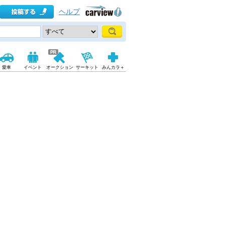
ヘルプ
愛車
イベント
オークション
サーキット
みんカラ＋