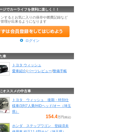
ージでカーライフを便利に楽しく！！
インするとお気に入りの保存や燃費記録など
な管理が出来るようになります
ログイン
た車
トヨタ ウィッシュ
愛車紹介
/
パーツレビュー
/
整備手帳
にオススメの中古車
トヨタ ウィッシュ 後期・特別仕
様車/3列7人乗/HIDヘッド/オー（埼玉
県）
154.4
万円
(税込)
ホンダ ステップワゴン 登録済未
使用車 純正11.4型ナビ（埼玉県）