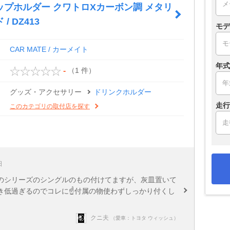
ップホルダー クワトロXカーボン調 メタリ
/ DZ413
モデ
CAR MATE / カーメイト
年式
（1 件）
-
グッズ・アクセサリー
ドリンクホルダー
走行
このカテゴリの取付店を探す
日
のシリーズのシングルのもの付けてますが、灰皿置いて
き低過ぎるのでコレに☝️付属の物使わずしっかり付くし
クニ夫
（愛車：トヨタ ウィッシュ）