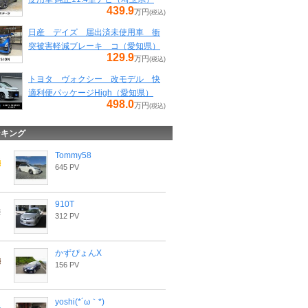
439.9
万円
(税込)
日産 デイズ 届出済未使用車 衝
突被害軽減ブレーキ コ（愛知県）
129.9
万円
(税込)
トヨタ ヴォクシー 改モデル 快
適利便パッケージHigh（愛知県）
498.0
万円
(税込)
ンキング
Tommy58
645 PV
910T
312 PV
かずぴょんX
156 PV
yoshi(*´ω｀*)