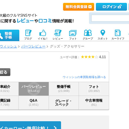
ブログ
イイね！
レビュー
フォト
グループ
スポット
カーライフ
ウィッシュ
パーツレビュー
グッズ・アクセサリー
4.11
ユーザー評価：
ウィッシュの車買取相場を調べる
愛車紹介
パーツレビュー
整備手帳
フォト
10,021)
(55,151)
(23,988)
(20,982)
燃費記録
Q&A
中古車情報
グレード・
スペック
27,795)
(2,651)
(91)
イカーローン徹底比較！