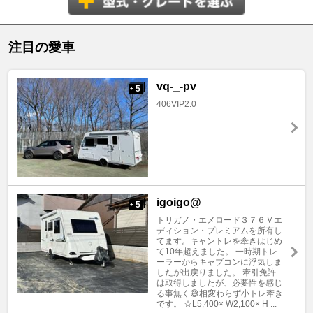
注目の愛車
vq-_-pv
5
+
406VIP2.0
igoigo@
5
+
トリガノ・エメロード３７６Ｖエ
ディション・プレミアムを所有し
てます。キャントレを牽きはじめ
て10年超えました。 一時期トレ
ーラーからキャブコンに浮気しま
したが出戻りました。 牽引免許
は取得しましたが、必要性を感じ
る事無く😅相変わらず小トレ牽き
です。 ☆L5,400× W2,100× H ...