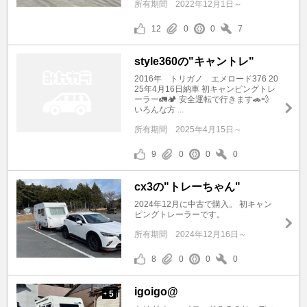
所有期間
2022年12月1日～
12
0
0
7
style360の"キャントレ"
2016年 トリガノ エメロード376 20
25年4月16日納車 初キャンピングトレ
ーラー🚛🏕️ 安全運転で行きます🚗💨
いろんな方 ...
所有期間
2025年4月15日～
9
0
0
0
cx3の"トレーちゃん"
2024年12月に中古で購入。 初キャン
ピングトレーラーです。
所有期間
2024年12月16日～
8
0
0
0
igoigo@
5
+