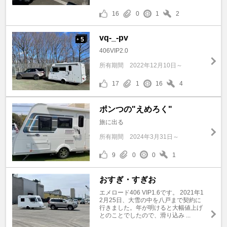
16
0
1
2
vq-_-pv
5
+
406VIP2.0
所有期間
2022年12月10日～
17
1
16
4
ポンつの"えめろく"
旅に出る
所有期間
2024年3月31日～
9
0
0
1
おすぎ・すぎお
エメロード406 VIP1.6です。 2021年1
2月25日、大雪の中を八戸まで契約に
行きました。年が明けると大幅値上げ
とのことでしたので、滑り込み ...