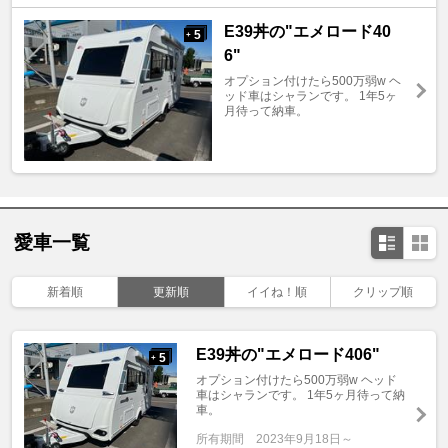
E39丼の"エメロード40
5
+
6"
オプション付けたら500万弱w ヘ
ッド車はシャランです。 1年5ヶ
月待って納車。
愛車一覧
新着順
更新順
イイね！順
クリップ順
E39丼の"エメロード406"
5
+
オプション付けたら500万弱w ヘッド
車はシャランです。 1年5ヶ月待って納
車。
所有期間
2023年9月18日～