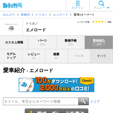
ログイン
メニュー
みんカラ
車種別
トリガノ
エメロード
愛車(オーナー)
ユーザー評価：
4.33
トリガノ
エメロード
パーツ
整備手帳
愛車紹介
カスタム情報
(19)
(22)
(16)
モデル
レビュー
燃費
中古車
すべて
トップ
(3)
(0)
愛車紹介
- エメロード
クリア