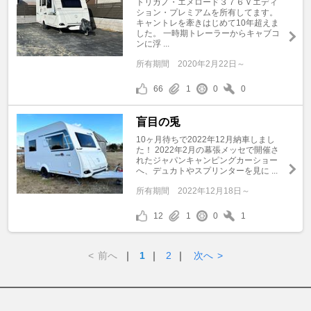
トリガノ・エメロード３７６Ｖエディ
ション・プレミアムを所有してます。
キャントレを牽きはじめて10年超えま
した。 一時期トレーラーからキャブコ
ンに浮 ...
所有期間
2020年2月22日～
66
1
0
0
盲目の兎
10ヶ月待ちで2022年12月納車しまし
た！ 2022年2月の幕張メッセで開催さ
れたジャパンキャンピングカーショー
へ、デュカトやスプリンターを見に ...
所有期間
2022年12月18日～
12
1
0
1
<
前へ
｜
1
｜
2
｜
次へ
>