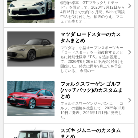
特別仕様車「GT“ブラックリミテッ
ド”」を設定して、2020年3月12日から
4月16日までの約1ヶ月間、Webで商談
申込を受け付けた。抽選のうえ、マニ
ュアル車とオ ...
マツダ ロードスターのカス
タムまとめ
マツダは、小型オープンスポーツカー
「ロードスター」を一部改良するとと
もに特別仕様車「PS」を追加設定し
て、2026年6月26日に予約受け付けを
開始した。発売は同年9月上旬を予定
している。 今回の一 ...
フォルクスワーゲン ゴルフ
(ハッチバック)のカスタムま
とめ
フォルクスワーゲンジャパンは、「ゴ
ルフ」の価格を改定して、2025年12月
19日に発表、2026年1月1日に発売し
た。
スズキ ジムニーのカスタム
まとめ