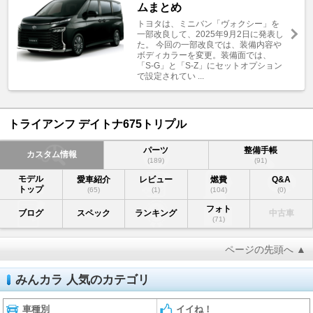
ムまとめ
トヨタは、ミニバン「ヴォクシー」を
一部改良して、2025年9月2日に発表し
た。 今回の一部改良では、装備内容や
ボディカラーを変更。装備面では、
「S-G」と「S-Z」にセットオプション
で設定されてい ...
トライアンフ デイトナ675トリプル
パーツ
整備手帳
カスタム情報
(189)
(91)
モデル
愛車紹介
レビュー
燃費
Q&A
トップ
(65)
(1)
(104)
(0)
フォト
ブログ
スペック
ランキング
中古車
(71)
ページの先頭へ ▲
みんカラ 人気のカテゴリ
車種別
イイね！