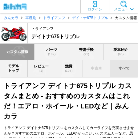
ログイン
メニュー
みんカラ
車種別
トライアンフ
デイトナ675トリプル
カスタム情報
トライアンフ
デイトナ675トリプル
パーツ
整備手帳
愛車紹介
カスタム情報
(189)
(91)
(65)
モデル
レビュー
燃費
中古車
すべて
トップ
(1)
(104)
トライアンフ デイトナ675トリプル カス
タムまとめ - おすすめのカスタムはこれ
だ！エアロ・ホイール・LEDなど｜みん
カラ
トライアンフ デイトナ675トリプル をカスタムしてカーライフを充実させませ
んか？おすすめのエアロ、ホイール、LEDやかっこいいカスタムカーなど、思