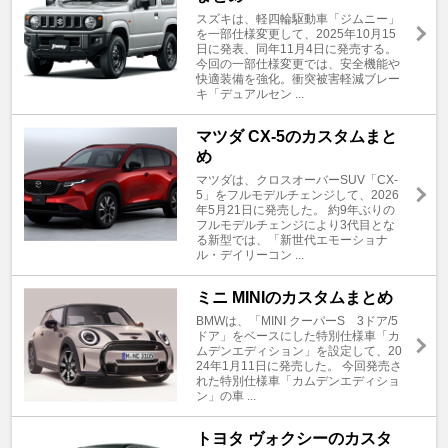
スズキは、軽四輪駆動車「ジムニー」
を一部仕様変更して、2025年10月15
日に発表、同年11月4日に発売する。
今回の一部仕様変更では、安全機能や
快適装備を強化。衝突被害軽減ブレー
キ「デュアルセン ...
マツダ CX-5のカスタムまと
め
マツダは、クロスオーバーSUV「CX-
5」をフルモデルチェンジして、2026
年5月21日に発売した。 約9年ぶりの
フルモデルチェンジにより3代目とな
る新型では、「新世代エモーショナ
ル・デイリーコン ...
ミニ MINIのカスタムまとめ
BMWは、「MINI クーパーS 3ドア/5
ドア」をベースにした特別仕様車「カ
ムデンエディション」を設定して、20
24年1月11日に発売した。 今回発売さ
れた特別仕様車「カムデンエディショ
ン」の車 ...
トヨタ ヴォクシーのカスタ