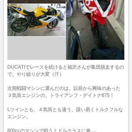
DUCATIでレースを続けると福沢さんが集団脱走するの
で、やり繰りが大変（汗）
次期戦闘マシンに選んだのは、以前から興味のあった
３気筒エンジンの、トライアンフ・デイトナ675！
Lツインとも、４気筒とも違う、扱い易くトルクフルな
エンジン。
600ccのマシンで戦うミドルクラスに参 ...