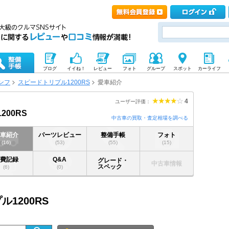
ブログ
イイね！
レビュー
フォト
グループ
スポット
カーライフ
ンフ
スピードトリプル1200RS
愛車紹介
4
ユーザー評価：
00RS
中古車の買取・査定相場を調べる
愛車紹介
パーツレビュー
整備手帳
フォト
(16)
(53)
(55)
(15)
燃費記録
Q&A
グレード・
中古車情報
スペック
(6)
(0)
ル1200RS