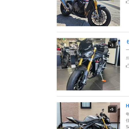
3
+
5
+