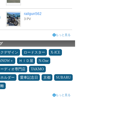
railgun562
3 PV
もっと見る
グ
ックデザイン
ロードスター
X-ICE
ESNOW＋
ＨＩＤ屋
N-One
オーディオ専門店
TAKMO
ホホルダー
愛車記念日
京都
SUBARU
距離
もっと見る