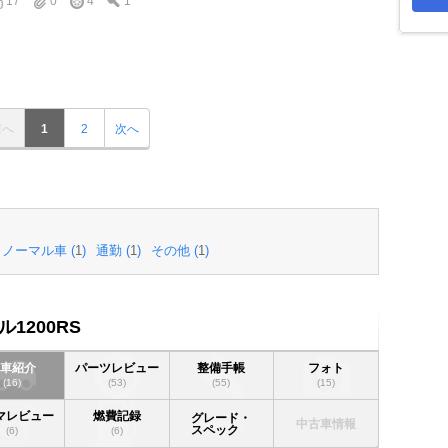
17
0
4
1
前へ
1
2
次へ
ノーマル車 (
1
)
通勤 (
1
)
その他 (
1
)
1200RS
愛車紹介
パーツレビュー
整備手帳
フォト
(16)
(53)
(55)
(15)
マレビュー
燃費記録
グレード・
中古車情報
スペック
(6)
(6)