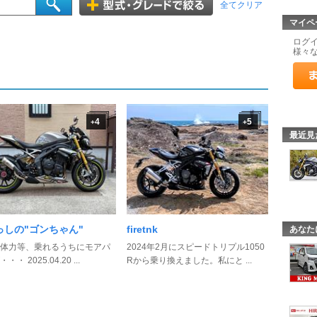
全てクリア
マイペ
ログ
様々
4
5
+
+
最近見
っしの"ゴンちゃん"
firetnk
あなた
体力等、乗れるうちにモアパ
2024年2月にスピードトリプル1050
・ 2025.04.20 ...
Rから乗り換えました。私にと ...