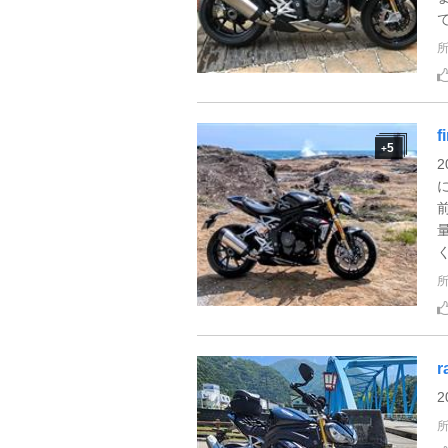
f
5
+
く
r
2