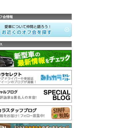
フ会情報
ス