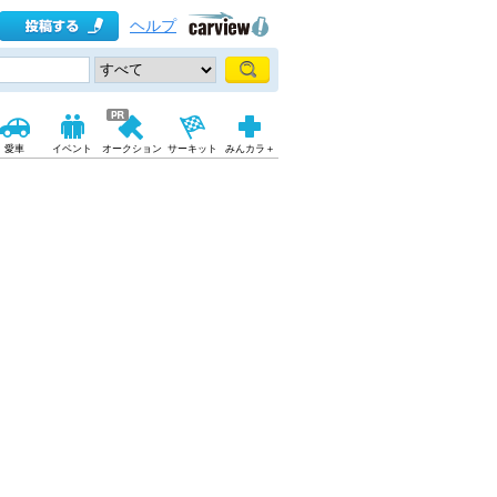
ヘルプ
愛車
イベント
オークション
サーキット
みんカラ＋