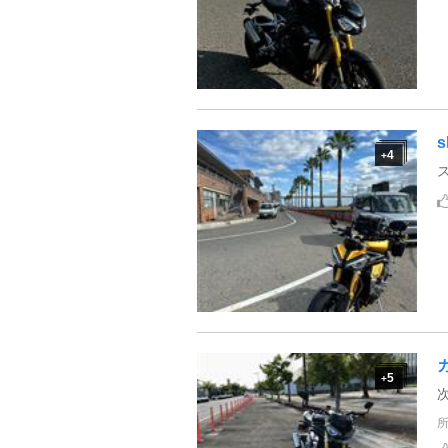
s
4
+
5
+