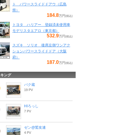
ト パワースライドドアウ（広島
県）
184.8
万円
(税込)
トヨタ ハリアー 登録済未使用車
モデリスタエアロ（東京都）
532.9
万円
(税込)
スズキ ソリオ 後席左側ワンアク
ションパワースライドドア（大阪
府）
187.0
万円
(税込)
ンキング
バク蔵
19 PV
HIろっし
7 PV
ゼン@鷲友連
4 PV