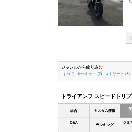
ジャンルから絞り込む
すべて
サーキット (
2
)
ストリート (
6
)
トライアンフ スピードトリプル
総合
カスタム情報
Q&A
クル
ランキング
(0)