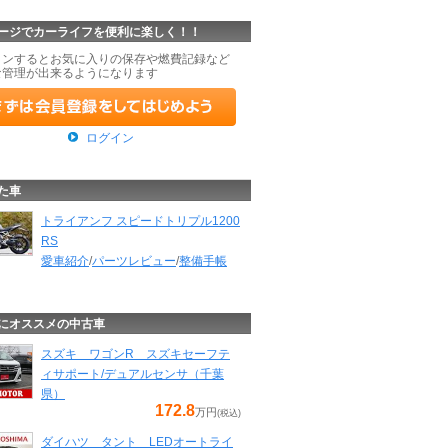
ージでカーライフを便利に楽しく！！
インするとお気に入りの保存や燃費記録など
な管理が出来るようになります
ログイン
た車
トライアンフ スピードトリプル1200
RS
愛車紹介
/
パーツレビュー
/
整備手帳
にオススメの中古車
スズキ ワゴンR スズキセーフテ
ィサポート/デュアルセンサ（千葉
県）
172.8
万円
(税込)
ダイハツ タント LEDオートライ