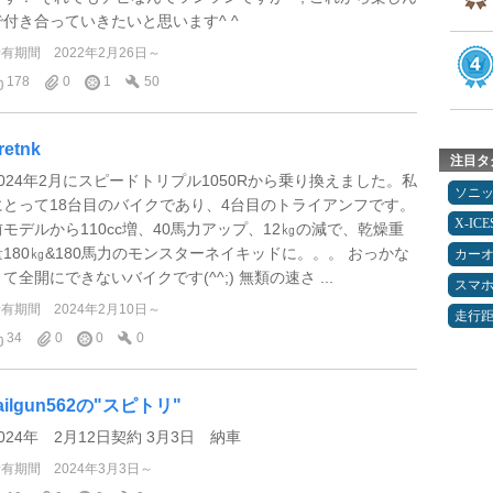
で付き合っていきたいと思います^ ^
所有期間
2022年2月26日～
178
0
1
50
iretnk
注目タ
2024年2月にスピードトリプル1050Rから乗り換えました。私
ソニ
にとって18台目のバイクであり、4台目のトライアンフです。
X-IC
前モデルから110cc増、40馬力アップ、12㎏の減で、乾燥重
量180㎏&180馬力のモンスターネイキッドに。。。 おっかな
カー
て全開にできないバイクです(^^;) 無類の速さ ...
スマ
所有期間
2024年2月10日～
走行
34
0
0
0
ailgun562の"スピトリ"
024年 2月12日契約 3月3日 納車
所有期間
2024年3月3日～