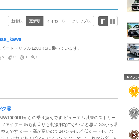
新着順
更新順
イイね！順
クリップ順
as_kawa
スピードトリプル1200RSに乗っています。
5
0
0
0
PVラ
バク蔵
BMW1000RRからの乗り換えです ビューエル以来のストリー
トファイター 峠も街乗りも刺激的なのがいいと思い SSから乗
り換えです シート高が高いので2センチほど 低シート化して
ます！ それでもチビなんでツンツンですが^^; これから楽しん