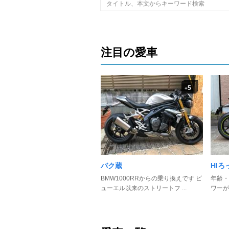
注目の愛車
5
+
バク蔵
HIろ
BMW1000RRからの乗り換えです ビ
年齢・
ューエル以来のストリートフ ...
ワーが・・