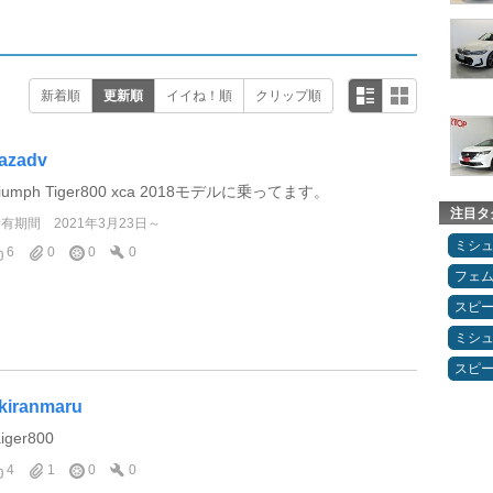
新着順
更新順
イイね！順
クリップ順
azadv
riumph Tiger800 xca 2018モデルに乗ってます。
注目タ
所有期間
2021年3月23日～
ミシ
6
0
0
0
フェ
スピ
ミシ
スピ
kiranmaru
aiger800
4
1
0
0