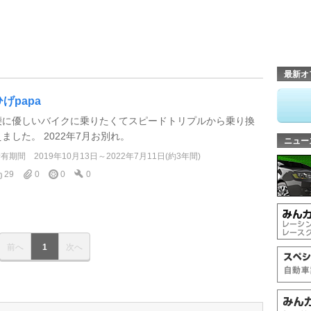
最新オ
ひげpapa
腰に優しいバイクに乗りたくてスピードトリプルから乗り換
えました。 2022年7月お別れ。
ニュー
所有期間
2019年10月13日～2022年7月11日(約3年間)
29
0
0
0
前へ
1
次へ