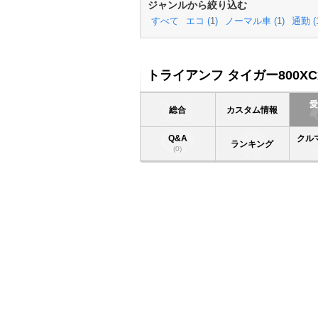
ジャンルから絞り込む
すべて
エコ (
1
)
ノーマル車 (
1
)
通勤 (
トライアンフ タイガー800XC
総合
カスタム情報
Q&A
クル
ランキング
(0)