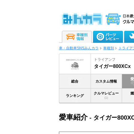
車・自動車SNSみんカラ
車種別
トライア
トライアンフ
タイガー800XCx
総合
カスタム情報
クルマレビュー
ランキング
(1)
愛車紹介
- タイガー800X