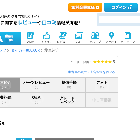
ブログ
イイね！
レビュー
フォト
グループ
スポット
カーライフ
ンフ
タイガー800XCx
愛車紹介
5
ユーザー評価：
中古車の買取・査定相場を調べる
愛車紹介
パーツレビュー
整備手帳
フォト
(3)
(0)
(0)
(2)
燃費記録
Q&A
グレード・
中古車情報
スペック
(0)
(0)
Cx