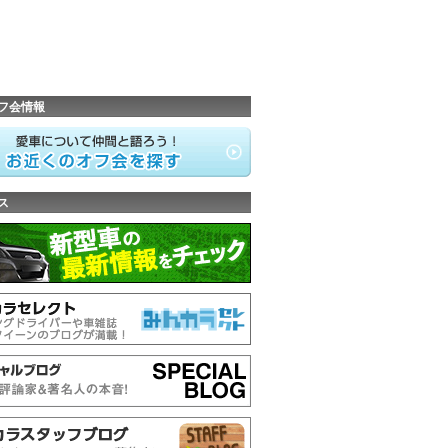
フ会情報
ス