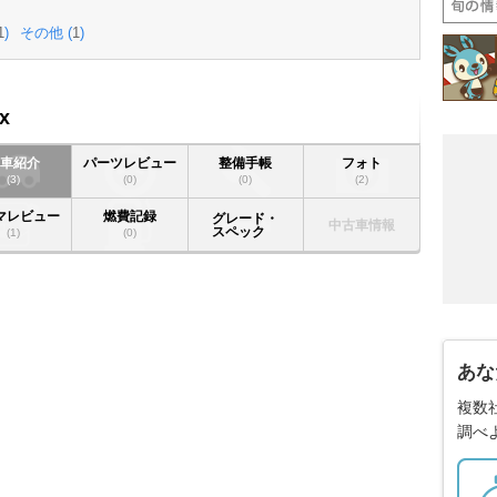
1
)
その他 (
1
)
x
愛車紹介
パーツレビュー
整備手帳
フォト
(3)
(0)
(0)
(2)
マレビュー
燃費記録
グレード・
中古車情報
スペック
(1)
(0)
あな
複数
調べ