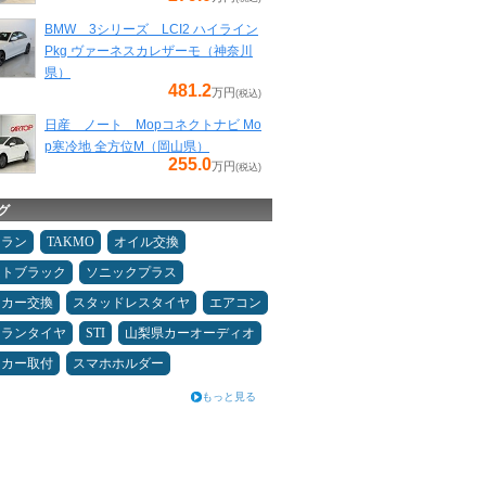
BMW 3シリーズ LCI2 ハイライン
Pkg ヴァーネスカレザーモ（神奈川
県）
481.2
万円
(税込)
日産 ノート Mopコネクトナビ Mo
p寒冷地 全方位M（岡山県）
255.0
万円
(税込)
グ
ュラン
TAKMO
オイル交換
ムトブラック
ソニックプラス
ーカー交換
スタッドレスタイヤ
エアコン
ュランタイヤ
STI
山梨県カーオーディオ
ーカー取付
スマホホルダー
もっと見る