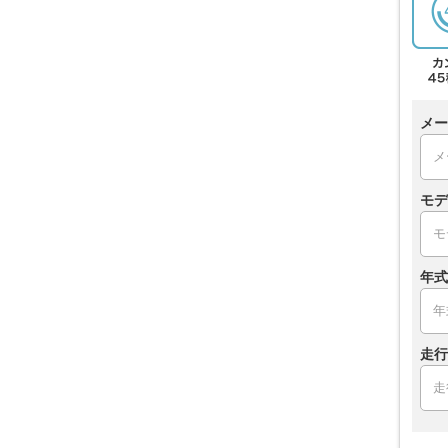
メー
モデ
年式
走行