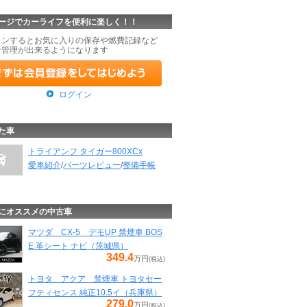
ージでカーライフを便利に楽しく！！
インするとお気に入りの保存や燃費記録など
な管理が出来るようになります
ログイン
た車
トライアンフ タイガー800XCx
愛車紹介
/
パーツレビュー
/
整備手帳
にオススメの中古車
マツダ CX-5 デモUP 禁煙車 BOS
E 革シート ナビ（茨城県）
349.4
万円
(税込)
トヨタ アクア 禁煙車 トヨタセー
フティセンス 純正10.5イ（兵庫県）
279.0
万円
(税込)