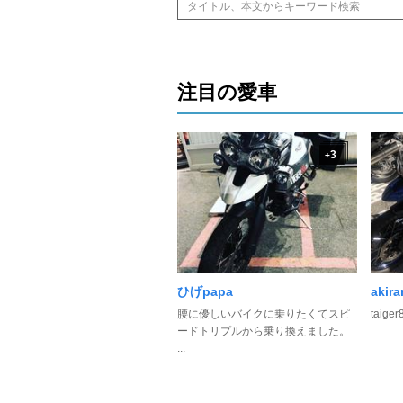
注目の愛車
3
+
ひげpapa
akir
腰に優しいバイクに乗りたくてスピ
taiger
ードトリプルから乗り換えました。
...