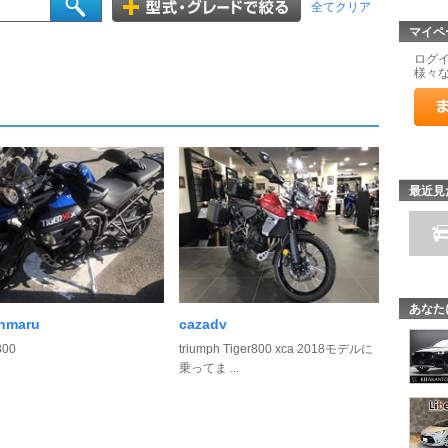
全てクリア
マイペ
ログ
様々
最近見
あなた
anmaru
cazadv
800
triumph Tiger800 xca 2018モデルに
乗ってま ...