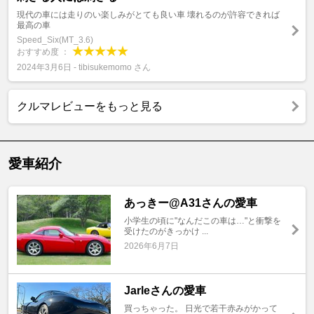
現代の車には走りのい楽しみがとても良い車 壊れるのが許容できれば
最高の車
Speed_Six(MT_3.6)
おすすめ度 ：
2024年3月6日 - tibisukemomo さん
クルマレビューをもっと見る
愛車紹介
あっきー@A31さんの愛車
小学生の頃に"なんだこの車は…"と衝撃を
受けたのがきっかけ ...
2026年6月7日
Jarleさんの愛車
買っちゃった。 日光で若干赤みがかって