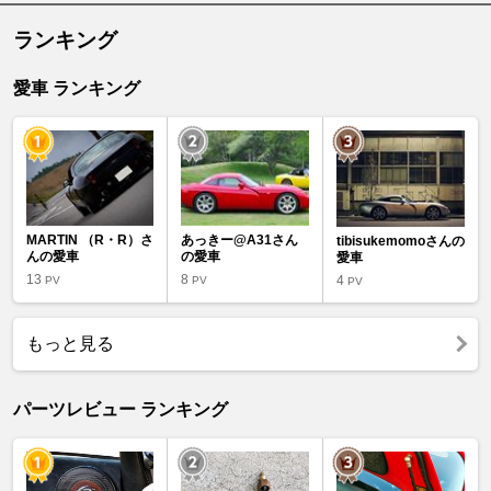
ランキング
愛車 ランキング
MARTIN （R・R）さ
あっきー@A31さん
tibisukemomoさんの
んの愛車
の愛車
愛車
13
8
4
PV
PV
PV
もっと見る
パーツレビュー ランキング