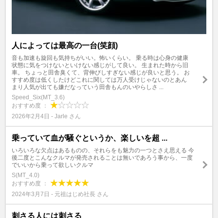
人によっては最高の一台(笑顔)
音も加速も旋回も気持ちがいい。怖いくらい。 乗る時は心身の健康
状態に気をつけないといけない感じがして良い。 生まれた時から旧
車。 ちょっと田舎臭くて、背伸びしすぎない感じが良いと思う。 お
すすめ度は低くしたけどこれに関しては万人受けじゃないのとあん
まり人気が出ても嫌だなっていう田舎もんのいやらしさ ...
Speed_Six(MT_3.6)
おすすめ度 ：
2026年2月4日 - Jarle さん
乗っていて血が騒ぐというか、楽しいを超 ...
いろいろな欠点はあるものの、それらをも魅力の一つとさえ思える 今
後二度とこんなクルマが発売されることは無いであろう事から、一度
でいいから乗って欲しいクルマ
S(MT_4.0)
おすすめ度 ：
2024年3月7日 - 元祖はじめ社長 さん
刺さる人には刺さる