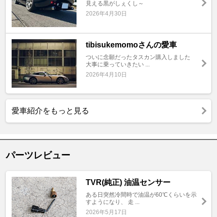
見える黒がしぇくし～
2026年4月30日
tibisukemomoさんの愛車
ついに念願だったタスカン購入しました
大事に乗っていきたい ...
2026年4月10日
愛車紹介をもっと見る
パーツレビュー
TVR(純正) 油温センサー
ある日突然冷間時で油温が60℃くらいを示
すようになり、 走 ...
2026年5月17日