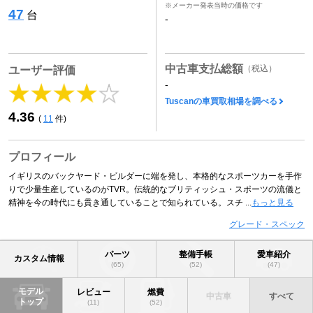
※メーカー発表当時の価格です
47
台
-
中古車支払総額
（税込）
ユーザー評価
-
Tuscanの車買取相場を調べる
4.36
(
11
件)
プロフィール
イギリスのバックヤード・ビルダーに端を発し、本格的なスポーツカーを手作
りで少量生産しているのがTVR。伝統的なブリティッシュ・スポーツの流儀と
精神を今の時代にも貫き通していることで知られている。スチ ...
もっと見る
グレード・スペック
パーツ
整備手帳
愛車紹介
カスタム情報
(65)
(52)
(47)
モデル
レビュー
燃費
中古車
すべて
トップ
(11)
(52)