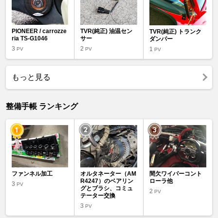
PIONEER / carrozze
TVR(純正) 油温セン
TVR(純正) トランク
ria TS-G1046
サー
ダンパー
3
2
1
PV
PV
PV
もっと見る
整備手帳 ランキング
ファンネル加工
オルタネーター（AM
間欠ワイパーコント
R4247）のベアリン
ローラ他
3
PV
グとブラシ、コミュ
2
PV
テーター交換
3
PV