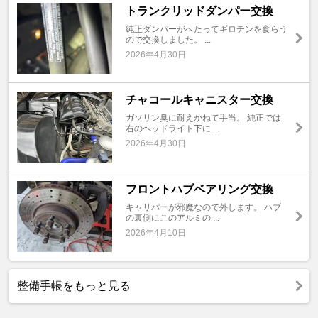
トランクリッドダンパー交換
純正ダンパーがへたってギロチンを食らう
ので交換しました。 ...
2026年4月30日
チャコールキャニスター交換
ガソリン臭に耐えかねて手当。 純正では
右のヘッドライト下に ...
2026年4月30日
フロントハブベアリング交換
キャリパーが邪魔なので外します。 ハブ
の裏側にこのアルミの ...
2026年4月10日
整備手帳をもっと見る