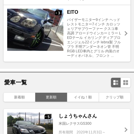
EITO
3
+
バイザーモニター9インチ ヘッド
レストモニター7インチ カロッツ
ェリアサブウーファー クスコ車
高調 アロードウインカーミラー L
EDテール イカリング ディアブロ
エンジェル22インチ lebra製 フル
ブラ 不明アンダーネオン管 不明
RGB LED車内とグリル 内装のオ
ーディオパネル、フロント ...
愛車一覧
新着順
更新順
イイね！順
クリップ順
しょうちゃんさん
5
+
米国レクサスGS300
所有期間
2020年11月3日～