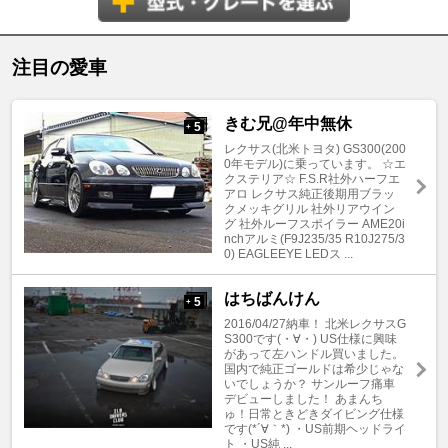
注目の愛車
きむ兄@年中無休
5
+
レクサス(北米トヨタ) GS300(200
0年モデル)に乗っています。 ☆エ
クステリア☆ F.S.R社外ハーフエ
アロ レクサス純正後期用ブラッ
クメッキグリル 社外リアウイン
グ 社外ルーフスポイラー AME20i
nchアルミ(F9J235/35 R10J275/3
0) EAGLEEYE LEDス ...
はちばんけん
5
+
2016/04/27納車！ 北米レクサスG
S300です(・∀・) US仕様に興味
があって左ハンドル買いました。
国内で純正ゴールドは希少じゃな
いでしょうか？ サンルーフ痛車
デビューしました！ あまんち
ゅ！日常ときどきダイビング仕様
です(*´∀｀*) ・US前期ヘッドライ
ト ・US純 ...