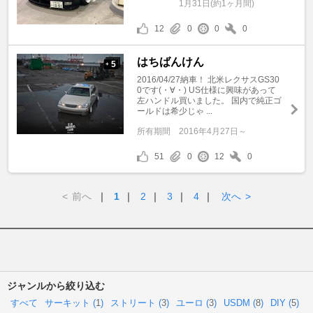
1月31日(約1ヶ月間)
12
0
0
0
はちばんけん
5
+
2016/04/27納車！ 北米レクサスGS30
0です(・∀・) US仕様に興味があって
左ハンドル買いました。 国内で純正ゴ
ールドは希少じゃ ...
所有期間
2016年4月27日～
51
0
12
0
<
前へ
｜
1
｜
2
｜
3
｜
4
｜
次へ
>
ジャンルから絞り込む
すべて
サーキット (
1
)
ストリート (
3
)
ユーロ (
3
)
USDM (
8
)
DIY (
5
)