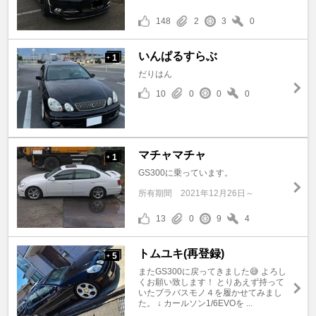
148
2
3
0
いんぱるすらぶ
1
+
だりはん
10
0
0
0
マチャマチャ
1
+
GS300に乗っています。
所有期間
2021年12月26日～
13
0
9
4
トムユキ(再登録)
5
+
またGS300に戻ってきました😅 よろし
くお願い致します！ とりあえず持って
いたブラバスモノ４を履かせてみまし
た。 ↓ カールソン1/6EVOを ...