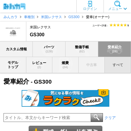
ログイン
メニュー
みんカラ
車種別
米国レクサス
GS300
愛車(オーナー)
ユーザー評価：
5
米国レクサス
GS300
パーツ
整備手帳
愛車紹介
カスタム情報
(128)
(62)
(28)
モデル
レビュー
燃費
中古車
すべて
トップ
(2)
(24)
愛車紹介
- GS300
クリア