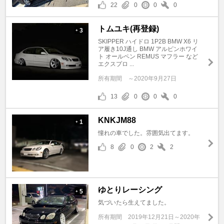
22
0
0
0
トムユキ(再登録)
3
+
SKIPPER ハイドロ 1P2B BMW X6 リ
ア履き10J通し BMW アルピンホワイ
ト オールペン REMUS マフラー など
エクスプロ ...
所有期間
～2020年9月27日
13
0
0
0
KNKJM88
1
+
憧れの車でした。雰囲気出てます。
8
0
2
2
ゆとりレーシング
5
+
気づいたら生えてました。
所有期間
2019年12月21日～2020年