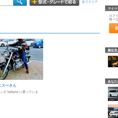
全てクリア
マイペ
ログ
様々
最近見
あなた
こスーさん
ダ Valkyrie に乗っていま