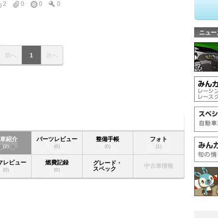
2
0
0
0
ニュー
前へ
1
次へ
愛車紹介
パーツレビュー
整備手帳
フォト
(2)
(0)
(0)
(1)
マレビュー
燃費記録
グレード・
中古車情報
スペック
(0)
(0)