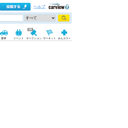
ヘルプ
愛車
イベント
オークション
サーキット
みんカラ＋