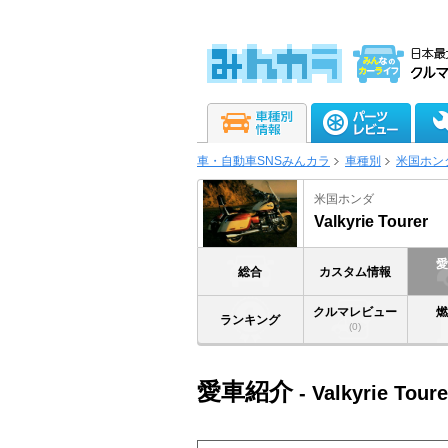
車・自動車SNSみんカラ
車種別
米国ホン
米国ホンダ
Valkyrie Tourer
総合
カスタム情報
クルマレビュー
ランキング
(0)
愛車紹介
- Valkyrie Toure