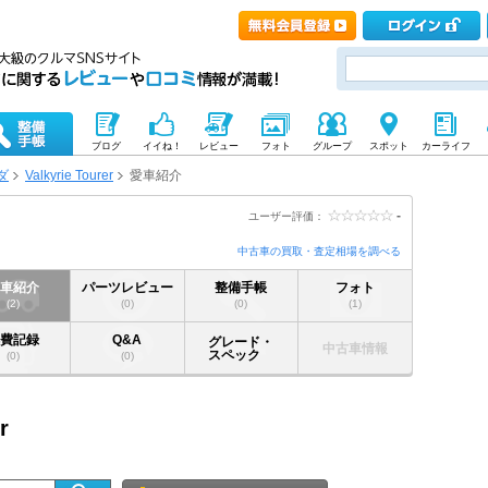
ブログ
イイね！
レビュー
フォト
グループ
スポット
カーライフ
ダ
Valkyrie Tourer
愛車紹介
-
ユーザー評価：
中古車の買取・査定相場を調べる
愛車紹介
パーツレビュー
整備手帳
フォト
(2)
(0)
(0)
(1)
燃費記録
Q&A
グレード・
中古車情報
スペック
(0)
(0)
r