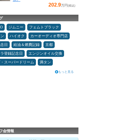
202.9
万円
(税込)
グ
MO
ジムニー
フェムトブラック
コン
ハイオク
カーオーディオ専門店
記念日
給油＆燃費記録
京都
カラ登録記念日
エンジンオイル交換
ダ・スーパードリーム
満タン
もっと見る
フ会情報