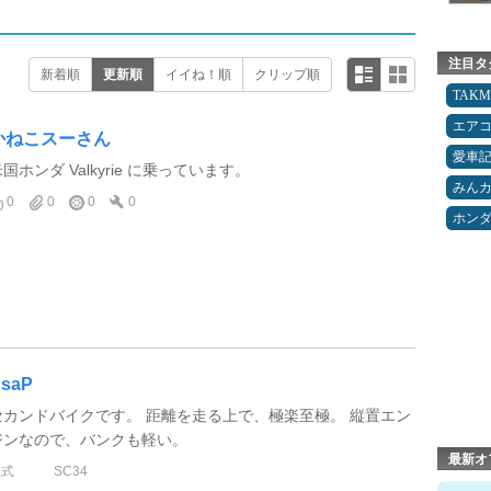
注目タ
新着順
更新順
イイね！順
クリップ順
TAK
エア
かねこスーさん
愛車
国ホンダ Valkyrie に乗っています。
みん
0
0
0
0
ホン
saP
セカンドバイクです。 距離を走る上で、極楽至極。 縦置エン
ジンなので、バンクも軽い。
最新オ
型式
SC34