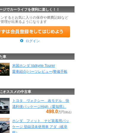
ージでカーライフを便利に楽しく！！
インするとお気に入りの保存や燃費記録など
な管理が出来るようになります
ログイン
た車
米国ホンダ Valkyrie Tourer
愛車紹介
/
パーツレビュー
/
整備手帳
にオススメの中古車
トヨタ ヴォクシー 改モデル 快
適利便パッケージHigh（愛知県）
498.0
万円
(税込)
ホンダ フィット ナビ装着用パッ
ケージ 登録済未使用車 アダ（岐阜
県）