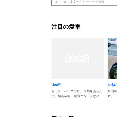
注目の愛車
UsaP
かね
セカンドバイクです。 距離を走る上
米国ホン
で、極楽至極。 縦置エンジンなの ...
す。