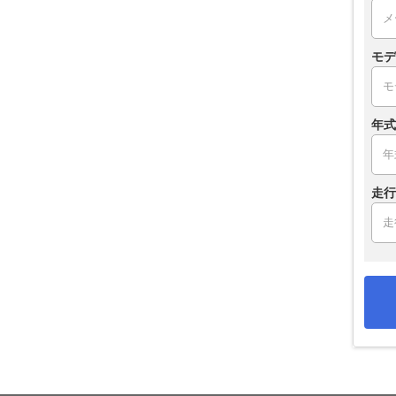
モデ
年式
走行