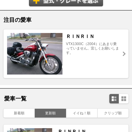
注目の愛車
ＲＩＮＲＩＮ
VTX1300C（2004）にあまり乗
っていません。宜しくお願いしま
す。
愛車一覧
新着順
更新順
イイね！順
クリップ順
ＲＩＮＲＩＮ