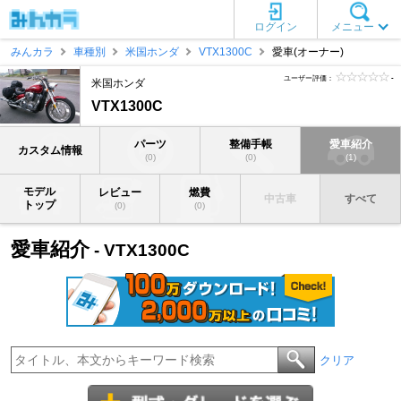
ログイン
メニュー
みんカラ
車種別
米国ホンダ
VTX1300C
愛車(オーナー)
ユーザー評価：
-
米国ホンダ
VTX1300C
パーツ
整備手帳
愛車紹介
カスタム情報
(0)
(0)
(1)
モデル
レビュー
燃費
中古車
すべて
トップ
(0)
(0)
愛車紹介
- VTX1300C
クリア