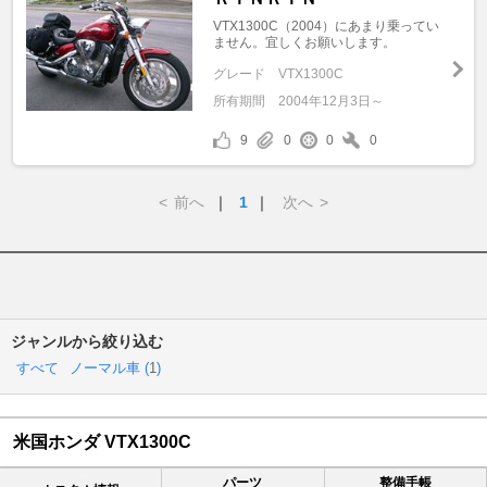
VTX1300C（2004）にあまり乗ってい
ません。宜しくお願いします。
グレード
VTX1300C
所有期間
2004年12月3日～
9
0
0
0
<
前へ
｜
1
｜
次へ
>
ジャンルから絞り込む
すべて
ノーマル車 (
1
)
米国ホンダ VTX1300C
パーツ
整備手帳