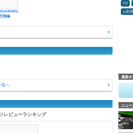
STI
UA80/85)
山梨
ル交換編
最新オ
一覧へ
ニュー
パーツレビューランキング