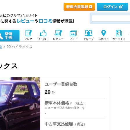
ブログ
イイね！
レビュー
フォト
グループ
スポット
カーライフ
タ
90 ハイラックス
ックス
ユーザー登録台数
29
台
新車本体価格
※（税込）
※メーカー発表当時の価格です
-
中古車支払総額
（税込）