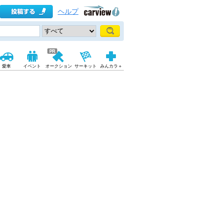
ヘルプ
愛車
イベント
オークション
サーキット
みんカラ＋