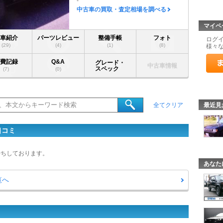
-
中古車の買取・査定相場を調べる
マイペ
愛車紹介
パーツレビュー
整備手帳
フォト
ログ
(29)
(4)
(1)
(8)
様々
燃費記録
Q&A
グレード・
中古車情報
スペック
(7)
(0)
最近見
全てクリア
口コミ
待ちしております。
あなた
覧へ