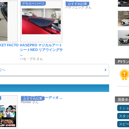
Blue Batter ...
デモカーパーツ
おすすめ記事
パナソニック さん
KET FACTO
HASEPRO マジカルアート
シートNEO リアウイングサ
...
ハセ・プロ さん
PVラ
覧へ
業界初！空間オーディオ ...
おすすめ記事
注目タ
Pioneer さん
ミシ
スタ
スピ