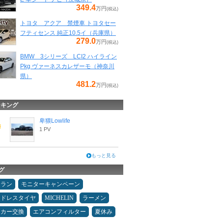
349.4
万円
(税込)
トヨタ アクア 禁煙車 トヨタセー
フティセンス 純正10.5イ（兵庫県）
279.0
万円
(税込)
BMW 3シリーズ LCI2 ハイライン
Pkg ヴァーネスカレザーモ（神奈川
県）
481.2
万円
(税込)
ンキング
卑猥Lowlife
1 PV
もっと見る
グ
ュラン
モニターキャンペーン
ッドレスタイヤ
MICHELIN
ラーメン
ーカー交換
エアコンフィルター
夏休み