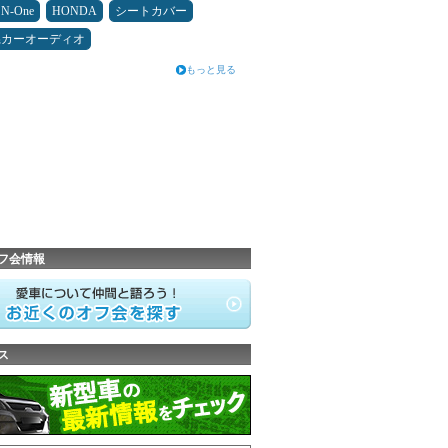
N-One
HONDA
シートカバー
県カーオーディオ
もっと見る
フ会情報
ス