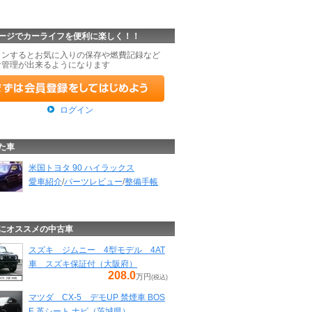
ージでカーライフを便利に楽しく！！
インするとお気に入りの保存や燃費記録など
な管理が出来るようになります
ログイン
た車
米国トヨタ 90 ハイラックス
愛車紹介
/
パーツレビュー
/
整備手帳
にオススメの中古車
スズキ ジムニー 4型モデル 4AT
車 スズキ保証付（大阪府）
208.0
万円
(税込)
マツダ CX-5 デモUP 禁煙車 BOS
E 革シート ナビ（茨城県）