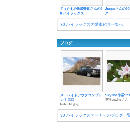
てぇかむ#低燃費化さんの9
Junpeさんの9
0 ハイラックス
ス
90 ハイラックスの愛車紹介一覧へ
ブログ
ストレイトアウタコンプト
Skyline作業〰
ン！
卑猥Lowlife さん
NaRu.M さん
90 ハイラックスオーナーのブログ一