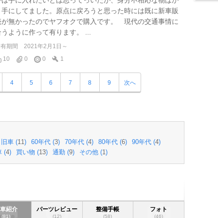
かは手に入れたいとは思ってっいたが、身分不相応な物ばか
り手にしてました。原点に戻ろうと思った時には既に新車販
売が無かったのでヤフオクで購入です。 現代の交通事情に
合うように作って有ります。 ...
所有期間
2021年2月1日～
10
0
0
1
4
5
6
7
8
9
次へ
旧車 (
11
)
60年代 (
3
)
70年代 (
4
)
80年代 (
6
)
90年代 (
4
)
 (
4
)
買い物 (
13
)
通勤 (
9
)
その他 (
1
)
愛車紹介
パーツレビュー
整備手帳
フォト
(81)
(12)
(58)
(46)