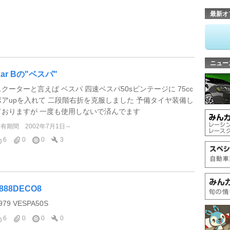
最新オ
ニュー
Bar Bの"ベスパ"
スクーターと言えば ベスパ 四速ベスパ50sビンテージに 75cc
ボアupを入れて 二段階右折を克服しました 予備タイヤ装備し
ておりますが 一度も使用しないで済んでます
所有期間
2002年7月1日～
6
0
0
3
888DECO8
979 VESPA50S
6
0
0
0