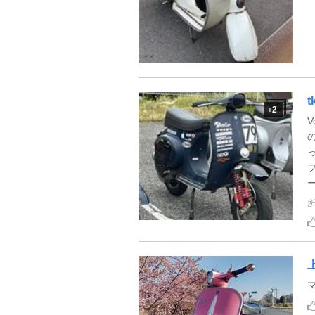
t
2
+
V
ー