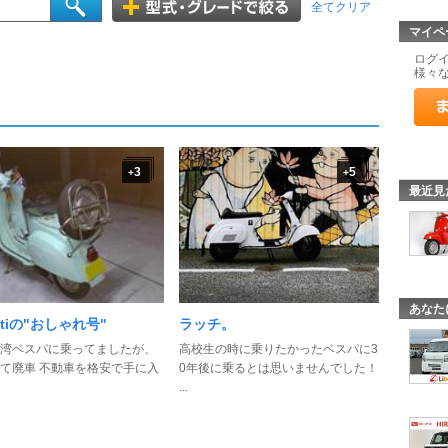
全てクリア
マイペ
ログ
様々
3
5
+
+
最近見
あなた
attiの"おしゃれ号"
ラッチ。
湾ベスパに乗ってましたが、
高校生の時に乗りたかったベスパに3
て廃車 不動車を格安で手に入
0年後に乗るとは思いませんでした！
...