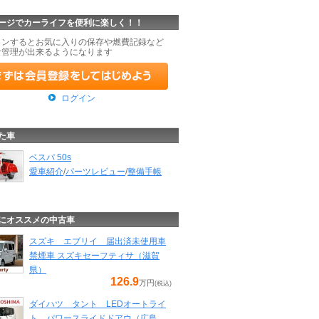
ージでカーライフを便利に楽しく！！
インするとお気に入りの保存や燃費記録など
な管理が出来るようになります
ログイン
た車
ベスパ 50s
愛車紹介
/
パーツレビュー
/
整備手帳
にオススメの中古車
スズキ エブリイ 届出済未使用車
禁煙車 スズキセーフティサ（滋賀
県）
126.9
万円
(税込)
ダイハツ タント LEDオートライ
ト パワースライドドアウ（広島