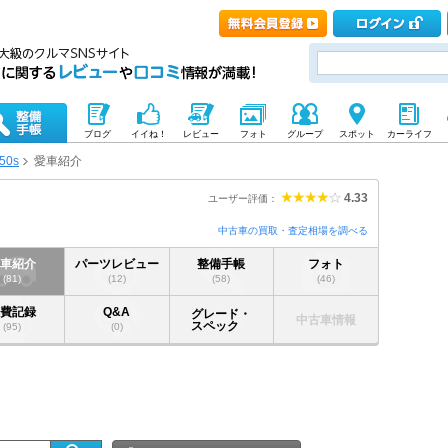
ブログ
イイね！
レビュー
フォト
グループ
スポット
カーライフ
50s
愛車紹介
4.33
ユーザー評価：
中古車の買取・査定相場を調べる
愛車紹介
パーツレビュー
整備手帳
フォト
(81)
(12)
(58)
(46)
燃費記録
Q&A
グレード・
中古車情報
スペック
(95)
(0)