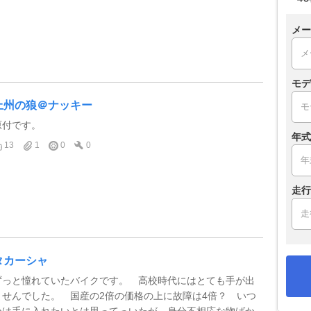
メー
モデ
上州の狼＠ナッキー
原付です。
年式
13
1
0
0
走行
タカーシャ
ずっと憧れていたバイクです。 高校時代にはとても手が出
ませんでした。 国産の2倍の価格の上に故障は4倍？ いつ