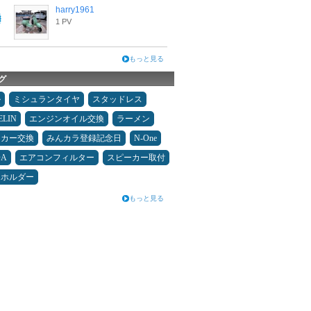
harry1961
1 PV
もっと見る
グ
ル
ミシュランタイヤ
スタッドレス
ELIN
エンジンオイル交換
ラーメン
ーカー交換
みんカラ登録記念日
N-One
DA
エアコンフィルター
スピーカー取付
ホホルダー
もっと見る