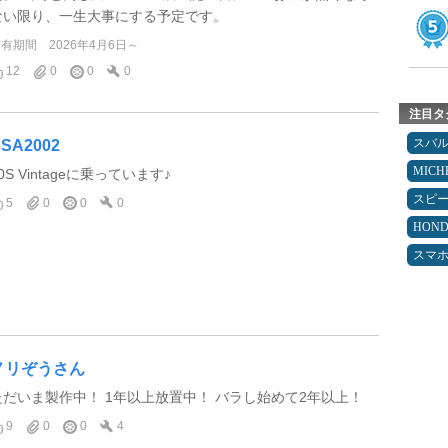
ない限り、一生大事にする予定です。
所有期間
2026年4月6日～
12
0
0
0
注目タ
スバ
SA2002
MICH
0S Vintageに乗っています♪
スピ
5
0
0
0
HON
スマ
ノリぞうさん
ただいま製作中！ 1年以上放置中！ バラし始めて2年以上！
9
0
0
4