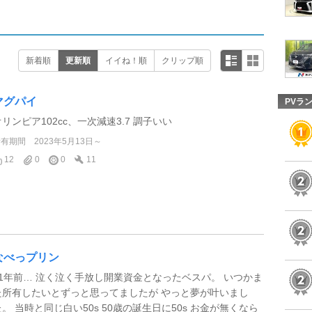
新着順
更新順
イイね！順
クリップ順
マグパイ
PVラ
オリンピア102cc、一次減速3.7 調子いい
所有期間
2023年5月13日～
12
0
0
11
なべっプリン
21年前… 泣く泣く手放し開業資金となったベスパ。 いつかま
た所有したいとずっと思ってましたが やっと夢が叶いまし
た。 当時と同じ白い50s 50歳の誕生日に50s お金が無くなら