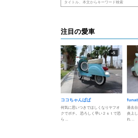
注目の愛車
5
+
ココちゃんぱぱ
fun
何気に思いつきでほしくなりヤフオ
過去台
クでポチ。 恐ろしく早い２ｓｔで恐
炎上し
ら ...
れ ...