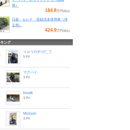
県）
184.8
万円
(税込)
日産 セレナ 登録済未使用車（埼
玉県）
424.9
万円
(税込)
ンキング
りゅうのすけ(°_°)
5 PV
マグパイ
3 PV
funatti
3 PV
Mizzyan
3 PV