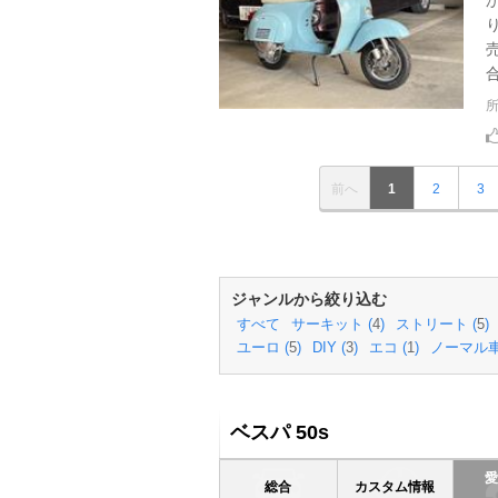
前へ
1
2
3
ジャンルから絞り込む
すべて
サーキット (
4
)
ストリート (
5
)
ユーロ (
5
)
DIY (
3
)
エコ (
1
)
ノーマル車
ベスパ 50s
総合
カスタム情報