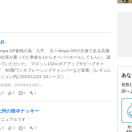
kR
espa GP参戦の為、入手。 元々Vespa GPの主催である店舗
の社長が乗ってた車体を1からオーバーホールしてもらい、譲
っていただいた。 マロッシ112ccボアアップやビッグキャ
ブ、WJ製ワンオフレーシングチャンバーなど装着。(レギュレ
あな
ション内) 2023/11/23 ′24シーズン ...
複数
所有期間
2024年8月28日～
調べ
6
0
0
1
上州の狼＠ナッキー
マニュアルです
4
0
0
0