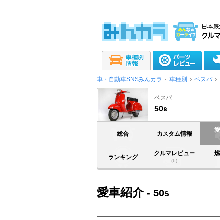
車・自動車SNSみんカラ
車種別
ベスパ
ベスパ
50s
総合
カスタム情報
クルマレビュー
ランキング
(6)
愛車紹介
- 50s