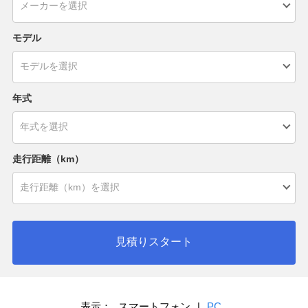
モデル
年式
走行距離（km）
見積りスタート
表示：
スマートフォン
|
PC