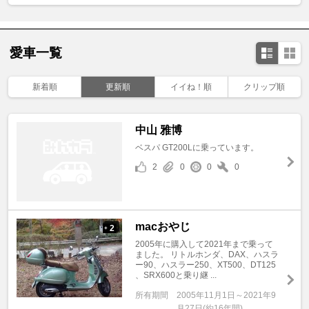
愛車一覧
新着順
更新順
イイね！順
クリップ順
中山 雅博
ベスパ GT200Lに乗っています。
2
0
0
0
macおやじ
2
+
2005年に購入して2021年まで乗って
ました。 リトルホンダ、DAX、ハスラ
ー90、ハスラー250、XT500、DT125
、SRX600と乗り継 ...
所有期間
2005年11月1日～2021年9
月27日(約16年間)