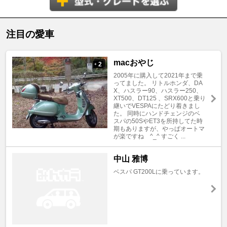
注目の愛車
macおやじ
2
+
2005年に購入して2021年まで乗
ってました。 リトルホンダ、DA
X、ハスラー90、ハスラー250、
XT500、DT125 、SRX600と乗り
継いでVESPAにたどり着きまし
た。 同時にハンドチェンジのベ
スパの50SやET3を所持してた時
期もありますが、やっぱオートマ
が楽ですね ^_^ すごく ...
中山 雅博
ベスパ GT200Lに乗っています。