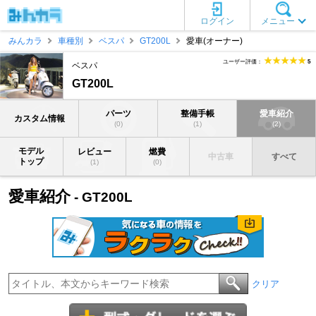
ログイン
メニュー
みんカラ
車種別
ベスパ
GT200L
愛車(オーナー)
ユーザー評価：
5
ベスパ
GT200L
パーツ
整備手帳
愛車紹介
カスタム情報
(0)
(1)
(2)
モデル
レビュー
燃費
中古車
すべて
トップ
(1)
(0)
愛車紹介
- GT200L
クリア