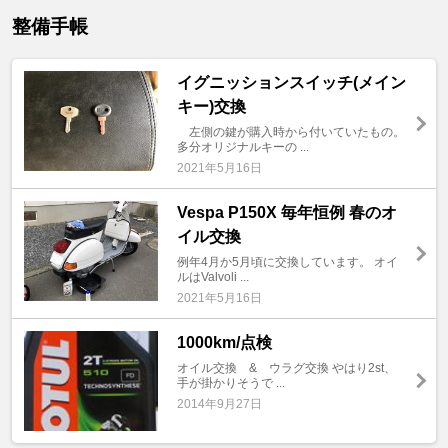
整備手帳
イグニッションスイッチ(メイン
キー)交換
左側の鍵が購入時から付いていたもの。
多分オリジナルキーの ...
2021年5月16日
Vespa P150X 毎年恒例 春のオ
イル交換
例年4月か5月頃に交換しています。 オイ
ルはValvoli ...
2021年5月16日
1000km/点検
オイル交換 & ウラグ交換 やはり2st、
手が掛かりそうで ...
2014年9月27日