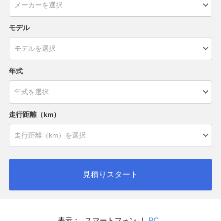
モデル
年式
走行距離（km）
見積りスタート
表示：
スマートフォン
|
PC