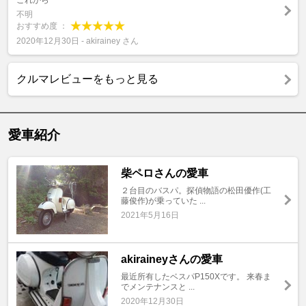
これから
不明
おすすめ度 ：
2020年12月30日 - akirainey さん
クルマレビューをもっと見る
愛車紹介
柴ペロさんの愛車
２台目のバスパ。探偵物語の松田優作(工
藤俊作)が乗っていた ...
2021年5月16日
akiraineyさんの愛車
最近所有したベスパP150Xです。 来春ま
でメンテナンスと ...
2020年12月30日