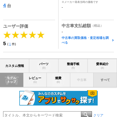
※メーカー発表当時の価格です
4
台
-
中古車支払総額
（税込）
ユーザー評価
-
中古車の買取価格・査定相場を調
べる
5
(
1
件)
パーツ
整備手帳
愛車紹介
カスタム情報
(0)
(5)
(4)
モデル
レビュー
燃費
中古車
すべて
トップ
(1)
(0)
クリア