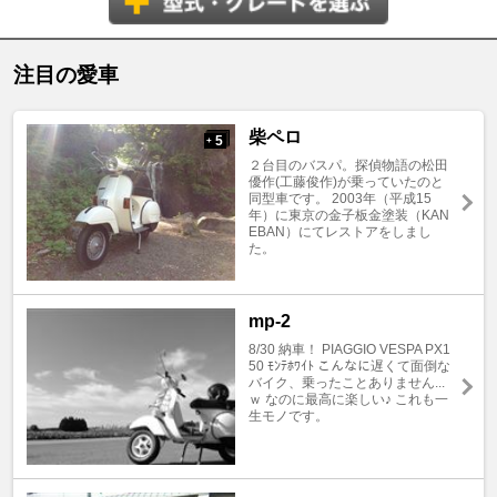
注目の愛車
柴ペロ
5
+
２台目のバスパ。探偵物語の松田
優作(工藤俊作)が乗っていたのと
同型車です。 2003年（平成15
年）に東京の金子板金塗装（KAN
EBAN）にてレストアをしまし
た。
mp-2
8/30 納車！ PIAGGIO VESPA PX1
50 ﾓﾝﾃﾎﾜｲﾄ こんなに遅くて面倒な
バイク、乗ったことありません...
ｗ なのに最高に楽しい♪ これも一
生モノです。