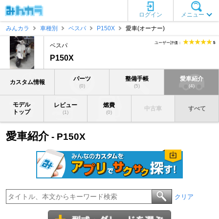
ログイン
メニュー
みんカラ
車種別
ベスパ
P150X
愛車(オーナー)
ユーザー評価：
5
ベスパ
P150X
パーツ
整備手帳
愛車紹介
カスタム情報
(0)
(5)
(4)
モデル
レビュー
燃費
中古車
すべて
トップ
(1)
(0)
愛車紹介
- P150X
クリア