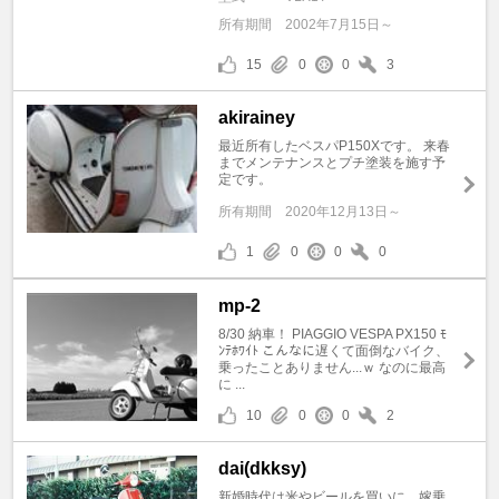
所有期間
2002年7月15日～
15
0
0
3
akirainey
最近所有したベスパP150Xです。 来春
までメンテナンスとプチ塗装を施す予
定です。
所有期間
2020年12月13日～
1
0
0
0
mp-2
8/30 納車！ PIAGGIO VESPA PX150 ﾓ
ﾝﾃﾎﾜｲﾄ こんなに遅くて面倒なバイク、
乗ったことありません...ｗ なのに最高
に ...
10
0
0
2
dai(dkksy)
新婚時代は米やビールを買いに、嫁乗