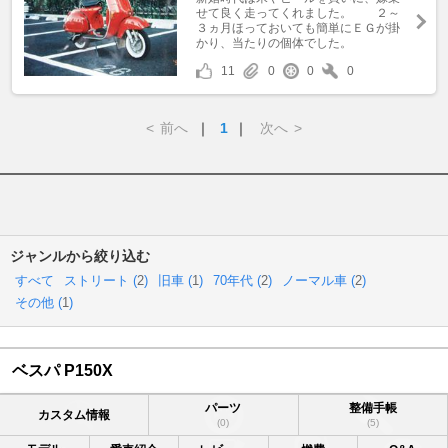
せて良く走ってくれました。 ２～
３ヵ月ほっておいても簡単にＥＧが掛
かり、当たりの個体でした。
11
0
0
0
<
前へ
｜
1
｜
次へ
>
ジャンルから絞り込む
すべて
ストリート (
2
)
旧車 (
1
)
70年代 (
2
)
ノーマル車 (
2
)
その他 (
1
)
ベスパ P150X
パーツ
整備手帳
カスタム情報
(0)
(5)