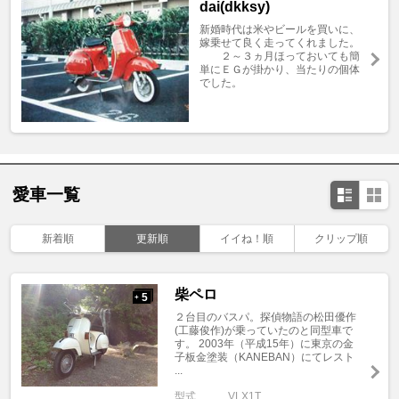
dai(dkksy)
新婚時代は米やビールを買いに、
嫁乗せて良く走ってくれました。
２～３ヵ月ほっておいても簡
単にＥＧが掛かり、当たりの個体
でした。
愛車一覧
新着順
更新順
イイね！順
クリップ順
柴ペロ
5
+
２台目のバスパ。探偵物語の松田優作
(工藤俊作)が乗っていたのと同型車で
す。 2003年（平成15年）に東京の金
子板金塗装（KANEBAN）にてレスト
...
型式
VLX1T