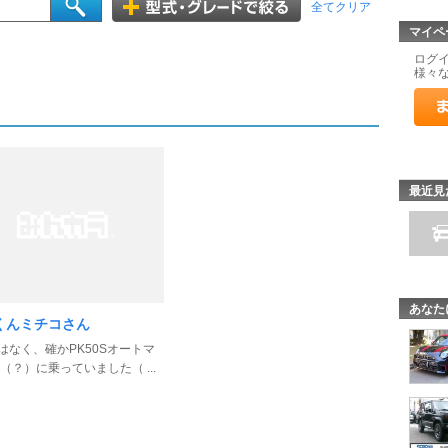
全てクリア
マイペ
ログ
様々
最近見
あなた
くんミチコさん
ではなく、確かPK50Sオートマ
（？）に乗っていました（ ...