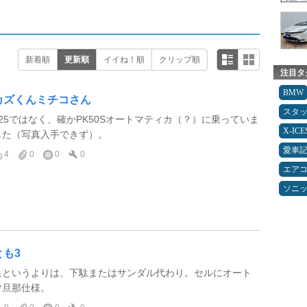
新着順
更新順
イイね！順
クリップ順
注目タ
BMW
カズくんミチコさん
スタ
125ではなく、確かPK50Sオートマティカ（？）に乗っていま
X-IC
した（写真入手できず）。
愛車
4
0
0
0
エア
ソニ
とも3
足というよりは、下駄またはサンダル代わり。セルにオート
マ旦那仕様。