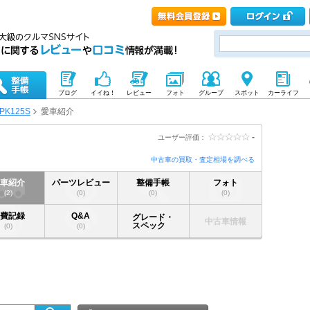
ブログ
イイね！
レビュー
フォト
グループ
スポット
カーライフ
PK125S
愛車紹介
-
ユーザー評価：
中古車の買取・査定相場を調べる
愛車紹介
パーツレビュー
整備手帳
フォト
(2)
(0)
(0)
(0)
燃費記録
Q&A
グレード・
中古車情報
スペック
(0)
(0)