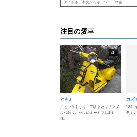
注目の愛車
3
+
とも3
カズ
足というよりは、下駄またはサンダ
125
ル代わり。セルにオートマ旦那仕
ティカ
様。