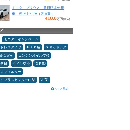
トヨタ プリウス 登録済未使用
車 純正ナビTV（佐賀県）
410.0
万円
(税込)
グ
モニターキャンペーン
ッドレスタイヤ
ＨＩＤ屋
スタッドレス
ESNOW＋
エンジンオイル交換
記念日
タイヤ交換
ＧＲ86
コンフィルター
ックプラスセンター山梨
MINI
もっと見る