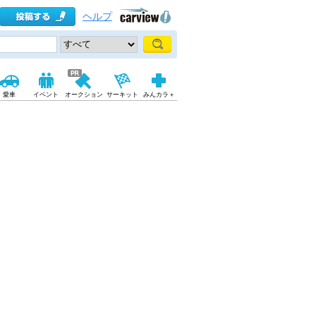
ヘルプ
愛車
イベント
オークション
サーキット
みんカラ＋