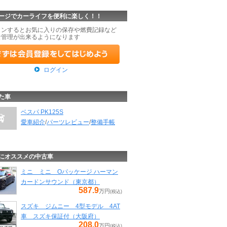
ージでカーライフを便利に楽しく！！
インするとお気に入りの保存や燃費記録など
な管理が出来るようになります
ログイン
た車
ベスパ PK125S
愛車紹介
/
パーツレビュー
/
整備手帳
にオススメの中古車
ミニ ミニ Oパッケージ ハーマン
カードンサウンド（東京都）
587.9
万円
(税込)
スズキ ジムニー 4型モデル 4AT
車 スズキ保証付（大阪府）
208.0
万円
(税込)