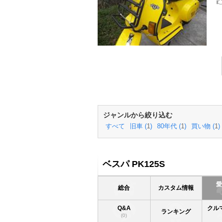
ジャンルから絞り込む
すべて
旧車 (
1
)
80年代 (
1
)
買い物 (
1
)
ベスパ PK125S
総合
カスタム情報
Q&A
クル
ランキング
(0)