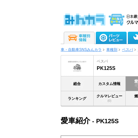
車・自動車SNSみんカラ
車種別
ベスパ
ベスパ
PK125S
総合
カスタム情報
クルマレビュー
ランキング
(0)
愛車紹介
- PK125S