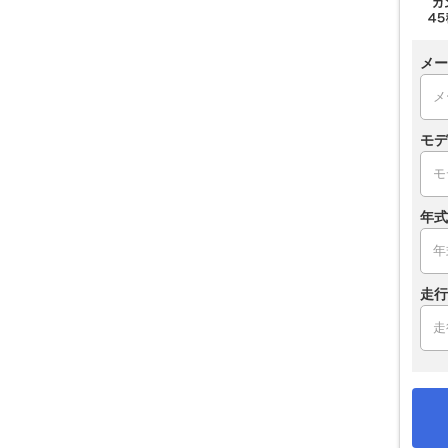
メー
モデ
年式
走行