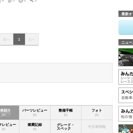
9
0
0
0
最新オ
前へ
1
次へ
ニュー
愛車紹介
パーツレビュー
整備手帳
フォト
(2)
(0)
(0)
(0)
マレビュー
燃費記録
グレード・
中古車情報
スペック
(0)
(0)